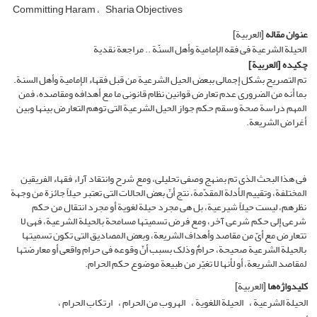
Committing Haram
Sharia Objectives
عنوان مقاله
[العربیة]
الحیلة الشرعیة فی فقه الإمامیة وأهل السنّة .. مراجعة نقدیة
چکیده
[العربیة]
تم التصریح بشکل إجمالی ببعض الحیل الشرعیة من قبل فقهاء الإمامیة وأهل السنة.
بما أنه من الضروری عدم تعارض قوانین نظام قانونی ما مع أهدافه ومقاصده، فمن
المهم دراسة صحة وسقم حکم جواز الحیل الشرعیة التی توهم التعارض بینها وبین
أغراض الشریعة.
فی هذا البحث الذی تم بمنهج وصفی تحلیلی، ومع شرح وانتقاد آراء فقهاء الفریقین
المختلفة، وتقییم الأدلة المقدّمة، نتج أنّ بعض الحالات التی تعتبر حیلاً جائزة من وجهة
نظرهم، لیست حیلاً شىرعیة، بل هی مجرد حیلة لغویة أو مجرد انتقال من حکم
شرعی إلى حکم شرعی آخر، ومع فرض تسمیتها مسامحة بالحیلة الشرعیة، فهی لا
تتعارض مع أیّ من مقاصد وأهداف الشریعة، وبعض المصادیق التی تکون تسمیتها
بالحیلة الشرعیة صحیحة، حرامٌ وذلک بسبب أنّ وقوعه فی حرام واقعی أو معارضتها
لمقاصد الشریعة، أو لأنها لا تغیّر من طبیعة موضوع حکم الحرام.
کلیدواژه‌ها
[العربیة]
الحیلة الشرعیة
الحیلة اللغویة
الهروب من الحرام
ارتکاب الحرام