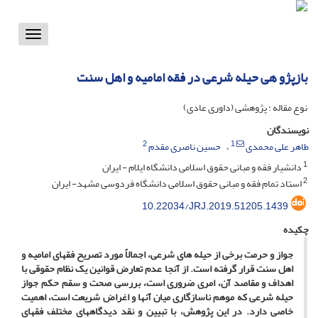
Toggle
vigation
بازپژو هی حیله شرعی در فقه امامیه و اهل سنت
نوع مقاله : پژوهشی (داوری عادی)
نویسندگان
2
1
طاهر علی محمدی
حسین ناصری مقدم
1
دانشیار فقه و مبانی حقوق اسلامی دانشگاه ایلام - ایران
2
استاد تمام فقه و مبانی حقوق اسلامی دانشگاه فردوسی مشهد- ایران
10.22034/JRJ.2019.51205.1439
چکیده
جواز و حرمت برخی از حیله ­های شرعی، اجمالاً مورد تصریح فقهای امامیه و
اهل ­سنت قرار گرفته است. از آنجا عدم تعارض قوانین یک نظام حقوقی با
اهداف و مقاصد آن، امری ضروری است، بررسی صحت و سقم حکم جواز
حیله شرعی که موهم ناسازگاری میان آن­ها و اغراض شریعت است، اهمیت
خاصی دارد. در این پژوهش، با تبیین و نقد دیدگاه­های مختلف فقهای