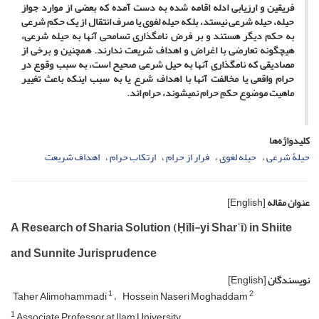
فریقین و ارزیابی ادله اقامه شده به دست آمده که بعضی از موارد جواز
حیله، حیله شرعی نیستد، بلکه حیله لغوی یا صرف انتقال از یک حکم شرعی
به حکم دیگر هستند و بر فرض نامگذاری تسامحی آن­ها به حیله شرعی،
هیچ­گونه تعارضی با اغراض و اهداف شریعت ندارند. همچنین و برخی از
مصادیقی که نامگذاری آن­ها به حیل شرعی صحیح است، به سبب وقوع در
حرام واقعی یا مخالفت آن­ها با اهداف شرع یا به سبب اینکه باعث تغییر
ماهیت موضوع حکمِ حرام نمی­شوند، حرام ­اند.
کلیدواژه‌ها
حیلۀ شرعی
حیله­ لغوی
فرار از حرام
ارتکاب حرام
اهداف شریعت
عنوان مقاله
[English]
A Research of Sharia Solution (Ḥīli-yi Sharʿī) in Shiite
and Sunnite Jurisprudence
نویسندگان
[English]
1
2
Taher Alimohammadi
Hossein Naseri Moghaddam
1
Associate Professor at Ilam University