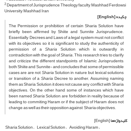
2
Department of Jurisprudence, Theology faculty, Mashhad Ferdowsi
University, Mashhad, Iran
چکیده
[English]
The Permission or prohibition of certain Sharia Solution have
briefly been affirmed by Shiite and Sunnite Jurisprudence.
Essentially, Decrees and Laws of a legal system must not conflict
with its objectives, so it is significant to study the authenticity of
permission of a
Sharia
Solution which is outwardly in
contradiction with the goal of
Sharia
. This research tries to clarify
and criticize the different standpoints of Islamic Jurisprudents,
both Shiite and Sunnite- and concludes that some of permissible
cases are are not
Sharia
Solution in nature, but lexical solutions
or transition of a
Sharia
Decree to another; Assuming naming
them as Sharia Solution, it does not cause any conflict with Sharia
objectives. On the other hand, some of instances which have
been named
Sharia
Solution, are forbidden in reality because of
leading to commiting Haram or if the subject of Haram does not
change, as well as their opposition against Sharia objectives.
کلیدواژه‌ها
[English]
Sharia Solution
Lexical Solution
Avoiding Haram