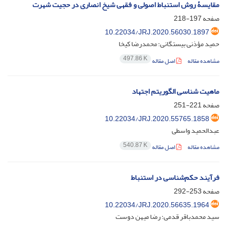
مقایسۀ روش استنباط اصولی و فقهی شیخ انصاری در حجیت شهرت
صفحه
197-218
10.22034/JRJ.2020.56030.1897
حمید مؤذنی بیستگانی؛ محمدرضا کیخا
497.86 K
مشاهده مقاله
اصل مقاله
ماهیت شناسی الگوریتم اجتهاد
صفحه
221-251
10.22034/JRJ.2020.55765.1858
عبدالحمید واسطی
540.87 K
مشاهده مقاله
اصل مقاله
فرآیند حکم‌شناسی در استنباط
صفحه
253-292
10.22034/JRJ.2020.56635.1964
سید محمدباقر قدمی؛ رضا میهن دوست