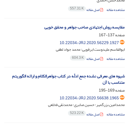
محمدحسن احمدی
557.31 K
مشاهده مقاله
اصل مقاله
مقایسه روش اجتهادی صاحب جواهر و محقق خویی
صفحه
137-167
10.22034/JRJ.2020.56229.1927
ابوالقاسم علیدوست ابرقویی؛ محمد جواد لطفی
604.3 K
مشاهده مقاله
اصل مقاله
شیوه های معرفی نشده جمع ادلّه در کتاب جواهرالکلام و ارائه الگوریتم
متناسب با آن
صفحه
169-195
10.22034/JRJ.2020.56638.1965
محمدامین بزرگمهر؛ حسین صابری؛ محمدتقی فخلعی
523.22 K
مشاهده مقاله
اصل مقاله