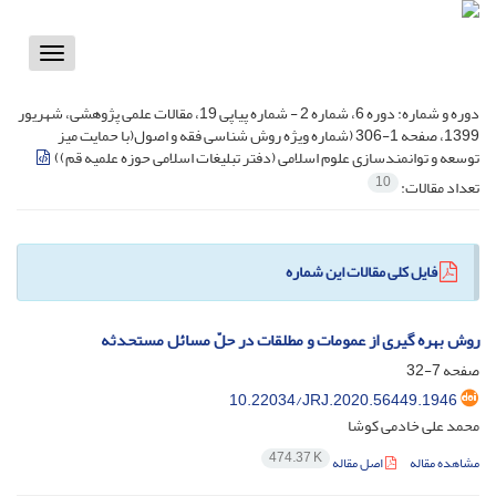
Toggle
vigation
دوره و شماره:
دوره 6، شماره 2 - شماره پیاپی 19، مقالات علمی پژوهشی، شهریور
1399، صفحه 1-306 (شماره ویژه روش شناسی فقه و اصول(با حمایت میز
توسعه و توانمندسازی علوم اسلامی (دفتر تبلیغات اسلامی حوزه علمیه قم))
10
تعداد مقالات:
فایل کلی مقالات این شماره
روش بهره گیری از عمومات و مطلقات در حلّ مسائل مستحدثه
صفحه
7-32
10.22034/JRJ.2020.56449.1946
محمد علی خادمی کوشا
474.37 K
مشاهده مقاله
اصل مقاله