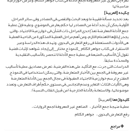
نظرة إلى الطرق غیر المعروفة لجمع الأدلة فی کتاب جواهر الکلام، وعرض خورازمیة
مناسبة لها
چکیده
[العربیة]
بعد تحدید مسألة فقهیة ما وبعد البحث والتقصی فی المصادر وفی سائر المراحل
الأولیة یمکن أن نجد أدلة من المصادر لها حکم یعارض الموضوع، وعلیه فإنّ عملیة
جمع الأدلة المعارضة تعدّ إحدى المراحل ذات الشأن فی خوارزمیة الاجتهاد، والتی
یجدر إیلاؤها الاهتمام اللازم، ومن أهم مراحل العملیة المذکورة من الناحیة العملیة
هی الأدوات المستعملة فی رفع التعارض البدوی. وتهدف هذه الدراسة وعبر
الاستقراء فی کتاب جواهر الکلام _کنموذج مختار_ إلى إیجاد شواهد لإثبات قضیة
تقول أنّ الأسالیب المتبعة فی عملیة جمع الأدلة لا تنحصر بالأسالیب التقلیدیة
والمحدّدة سابقاً.
الدراسات التی جرت، مع التأکید على هذه الفرضیة، تعرض مصادیق عملیة لأسالیب
غیر معروفة فی الجمع بین الأخبار المتعارضة، والتی یمکن استخدامها فی النموذج
المقترح لرسم خوارزمیة الاجتهاد المقبولة فی مجال الجمع بین الأدلة المتعارضة
وهی الآلیات الثلاث: التغایر وعدم التجانس فی مستوى حکم أطراف التعارض، وتعدد
موضوعاتها، والاستعانة بالأدلة الخارجیة (من قبیل انقلاب النسبة).
کلیدواژه‌ها
[العربیة]
عملیة منهجة جمع الأخبار
المناهج غیر المعروفة لجمع الروایات
رفع التعارض البدوی
جواهر الکلام
مراجع