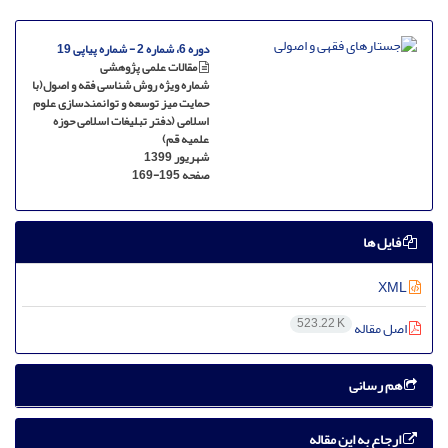
دوره 6، شماره 2 - شماره پیاپی 19
مقالات علمی پژوهشی
شماره ویژه روش شناسی فقه و اصول(با
حمایت میز توسعه و توانمندسازی علوم
اسلامی (دفتر تبلیغات اسلامی حوزه
علمیه قم)
شهریور 1399
صفحه
169-195
فایل ها
XML
523.22 K
اصل مقاله
هم رسانی
ارجاع به این مقاله