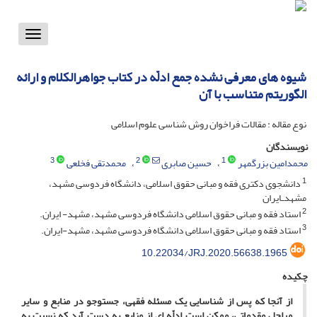
Toggle
vigation
شیوه های معرفی نشده جمع ادلّه در کتاب جواهرالکلام و ارائه
الگوریتم متناسب با آن
نوع مقاله : مقالات فراخوان روش شناسی علوم اسلامی
نویسندگان
3
2
1
محمدامین بزرگمهر
حسین صابری
محمدتقی فخلعی
1
دانشجوی دکتری فقه و مبانی حقوق اسلامی، دانشگاه فردوسی مشهد،
مشهدـایران
2
استاد فقه و مبانی حقوق اسلامی دانشگاه فردوسی مشهد، مشهد- ایران.
3
استاد فقه و مبانی حقوق اسلامی دانشگاه فردوسی مشهد، مشهد-ایران.
10.22034/JRJ.2020.56638.1965
چکیده
از آنجا که پس از شناسایی یک مسئله فقهی، جست­وجو در منابع و سایر
مراحل مقدماتی، ممکن است ادلّه­ ای از منابع به دست ­آید که نسبت به