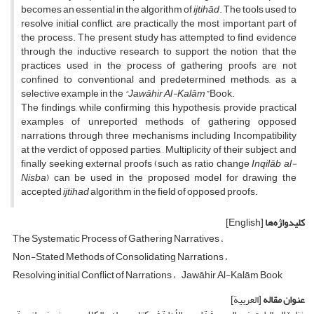
becomes an essential in the algorithm of
ijtihād
. The tools used to
resolve initial conflict, are practically the most important part of
the process. The present study has attempted to find evidence
through the inductive research to support the notion that the
practices used in the process of gathering proofs are not
confined to conventional and predetermined methods, as a
selective example in the
“Jawāhir Al-Kalām”
Book.
The findings, while confirming this hypothesis, provide practical
examples of unreported methods of gathering opposed
narrations through three mechanisms including Incompatibility
at the verdict of opposed parties, , Multiplicity of their subject, and
finally seeking external proofs (such as ratio change
Inqilāb al-
Nisba
) can be used in the proposed model for drawing the
accepted
ijtihad
algorithm in the field of opposed proofs.
کلیدواژه‌ها
[English]
The Systematic Process of Gathering Narratives
Non-Stated Methods of Consolidating Narrations
Resolving initial Conflict of Narrations
Jawāhir Al-Kalām Book
عنوان مقاله
[العربیة]