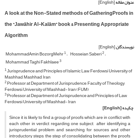
عنوان مقاله
[English]
A look at the Non-Stated methods of GatheringProofs in
the “Jawāhir Al-Kalām” book & Presenting Appropriate
Algorithm
نویسندگان
[English]
1
2
MohammadAmin BozorgMehr
Hosseian Saberi
3
Mohammad Taghi Fakhlaee
1
Jurisprudence and Principles of Islamic Law, Ferdowsi University of
Mashhad, Mashhad, Iran
2
Professor at Department of Jurisprudence, Faculty of Theology,
Ferdowsi University of Mashhad- Iran (FUM)
3
Professor at Department of Jurisprudence and Principles of Law,
Ferdowsi University of Mashhad- Iran
چکیده
[English]
Since it is likely to find a group of proofs which are in conflict with
each other in verdict regarding one subject, after identifying a
jurisprudential problem and searching for sources and other
introductory steps, the step of consolidating between the proofs