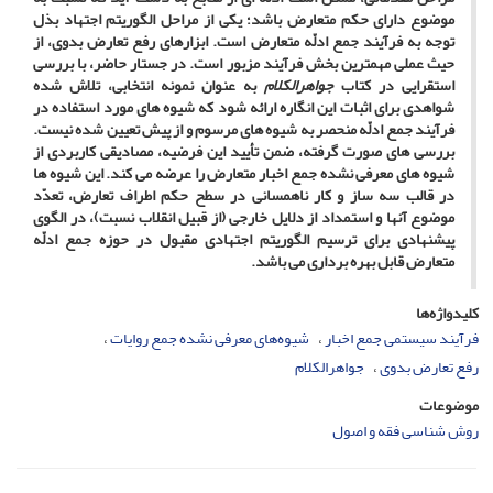
موضوع دارای حکم متعارض باشد؛ یکی از مراحل الگوریتم اجتهاد بذل
توجه به فرآیند جمع ادلّه متعارض است. ابزارهای رفع تعارض بدوی، از
حیث عملی مهمترین بخش فرآیند مزبور است. در جستار حاضر، با بررسی
استقرایی در کتاب
جواهرالکلام
به­ عنوان نمونه انتخابی، تلاش شده
شواهدی برای اثبات این انگاره ارائه شود که شیوه­ های مورد استفاده در
فرآیند جمع ادلّه منحصر به شیوه­ های مرسوم و از پیش تعیین شده نیست.
بررسی­ های صورت گرفته، ضمن تأیید این فرضیه، مصادیقی کاربردی از
شیوه­ های معرفی نشده جمع اخبار متعارض را عرضه می­ کند. این شیوه­ ها
در قالب سه ساز و کار ناهمسانی در سطح حکم اطراف تعارض، تعدّد
موضوع آن­ها و استمداد از دلایل خارجی (از قبیل انقلاب نسبت)، در الگوی
پیشنهادی برای ترسیم الگوریتم اجتهادی مقبول در حوزه جمع ادلّه
متعارض قابل بهره­ برداری می­ باشد.
کلیدواژه‌ها
فرآیند سیستمی جمع اخبار
شیوه‌های معرفی نشده جمع روایات
رفع تعارض بدوی
جواهرالکلام
موضوعات
روش شناسی فقه و اصول