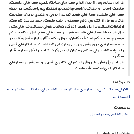
در این مقاله، پس از بیان انواع معیارهای ساختاربندی، معیارهای جامعیت،
مانعیت، اساس واحد، تباین اقسام، انسجام، هدف­داری و پاسخگویی در حیطه
معیارهای منطقی، معیارهای قصد تقرب، اخروی و دنیوی بودن، مطلوبیت
ذاتی، غرض از تشریع، دفع مفسده و جلب منفعت، حفظ مقاصد شریعت،
ارتباطات انسانی، مراحل طبیعی زندگی، کمال­یابی قوای نفسانی، نیازهای بشر،
حق در حیطه معیارهای فلسفه فقهی و معیارهای سنخ فعل مکلف، سنخ
موضوع، سنخ حکم، اصناف مکلفان، احوال مکلف، آثار و لوازم فعل مکلف در
حیطه معیارهای درون فقهی بررسی و ارزیابی شده است. ساختارهای فقهی
را بر پایه شاخص­های مختلفی می­توان ارزیابی کرد. شاخص­ها ذیل معیارها قرار
می­گیرد.
در این پژوهش با روش استقرای کتاب­های فقهی و غیرفقهی معیارهای
ساختاربندی استقصا شده است.
کلیدواژه‌ها
ملاک­های ساختاربندی
معیارهای ساختار فقه
شاخص­های ساختار
ساختار فقه
فلسفه فقه
موضوعات
روش شناسی فقه و اصول
عنوان مقاله
[English]