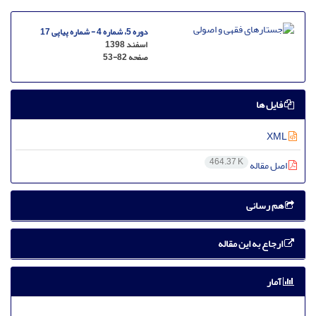
دوره 5، شماره 4 - شماره پیاپی 17
اسفند 1398
صفحه
53-82
فایل ها
XML
464.37 K
اصل مقاله
هم رسانی
ارجاع به این مقاله
آمار