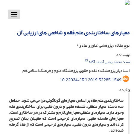
Toggle
vigation
معیارهای ساختاربندی علم فقه و شاخص های ارزیابی آن
نوع مقاله : پژوهشی (داوری عادی)
نویسنده
سید محمد رضی آصف آگاه
استادیار پژوهشکده فقه و حقوق پژوهشگاه علوم و فرهنگ اسلامی قم
10.22034/JRJ.2019.52285.1549
چکیده
ساختاربندی علم فقه بر اساس معیارهای گوناگونی طراحی می­ شود. حداقل
سه دسته معیار منطقی، فلسفه فقهی و درون­ فقهی برای ساختاربندی فقه
وجود دارد. معیارهای منطقی معیارهای لازم و مشترک در هر ساختاری است.
معیارهای فلسفه فقهی، معیارهای ترجیحی است که فقیهان بدان تصریح
کرده­ اند و معیارهای درون­ فقهی، معیارهای ترجیحی­ است که از فقه گرفته
شده­ اند.