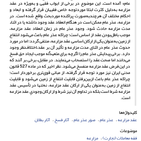
عام» آمده است. این موضوع در برخی از ابواب فقهی و به‌ویژه در عقد
مزارعه ‌به‌دلیل کثرت ابتلا موردتوجه خاص فقیهان قرار گرفته و ابعاد و
احکام مختلف آن هرچندبه‌صورت پراکنده موردبحث واقع شده است. در
مزارعه، عذر عام ممکن است در هنگام انعقاد عقد وجود داشته یا در اثناء
مدت مزارعه حادث شود. وجود عذر عام در زمان انعقاد عقد مزارعه،
موجب باطل‌بودن عقد از اساس است؛ چراکه عذر عام باعث می‌شود انتفاع
از زمین به‌عنوان یکی از ارکان اساسی عقد مزارعه، منتفی گردد؛ اما در مورد
حدوث عذر عام در اثنای مدت مزارعه و تأثیر آن بر عقد،اختلاف‌نظر وجود
دارد. برخی پیدایش عذر عام را اگرچه برای متعهدٌله موجب ایجاد حق فسخ
می‌دانند اما صحت عقد را استصحاب می‌نمایند. در مقابل، برخی بر آنند که
در این فرض عقد مزارعه منفسخ می‌شود. نظر اخیر که در ماده 527 قانون
مدنی ایران نیز مورد توجه قرار گرفته، از مبانی قوی‌تری برخوردار است؛
چراکه عذر عام باعث ازبین‌رفتن قابلیت انتفاع از زمین می‌شود و قابلیت
انتفاع از زمین به‌عنوان یکی از ارکان عقد مزارعه، نه‌تنها در تأسیس عقد
مزارعه شرط است بلکه در تداوم آن نیز شرط و از ارکان وجودیِ عقد مزارعه
است.
کلیدواژه‌ها
عقد مزارعه
عذر عام
صوَر عذر عام
آثار فسخ
آثار بطلان
موضوعات
فقه معاملات (تجارت)
مزارعه