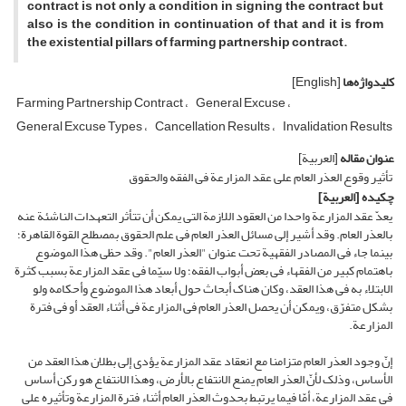
contract is not only a condition in signing the contract but
also is the condition in continuation of that and it is from
the existential pillars of farming partnership contract.
کلیدواژه‌ها
[English]
Farming Partnership Contract
General Excuse
General Excuse Types
Cancellation Results
Invalidation Results
عنوان مقاله
[العربیة]
تأثیر وقوع العذر العام على عقد المزارعة فی الفقه والحقوق
چکیده
[العربیة]
یعدّ عقد المزارعة واحدا من العقود اللازمة التی یمکن أن تتأثر التعهدات الناشئة عنه
بالعذر العام. وقد أشیر إلى مسائل العذر العام فی علم الحقوق بمصطلح القوة القاهرة؛
بینما جاء فی المصادر الفقهیة تحت عنوان "العذر العام". وقد حظی هذا الموضوع
باهتمام کبیر من الفقهاء فی بعض أبواب الفقه؛ ولا سیّما فی عقد المزارعة بسبب کثرة
الابتلاء به فی هذا العقد، وکان هناک أبحاث حول أبعاد هذا الموضوع وأحکامه ولو
بشکل متفرّق، ویمکن أن یحصل العذر العام فی المزارعة فی أثناء العقد أو فی فترة
المزارعة.
إنّ وجود العذر العام متزامنا مع انعقاد عقد المزارعة یؤدی إلى بطلان هذا العقد من
الأساس، وذلک لأنّ العذر العام یمنع الانتفاع بالأرض، وهذا الانتفاع هو رکن أساس
فی عقد المزارعة، أمّا فیما یرتبط بحدوث العذر العام أثناء فترة المزارعة وتأثیره على