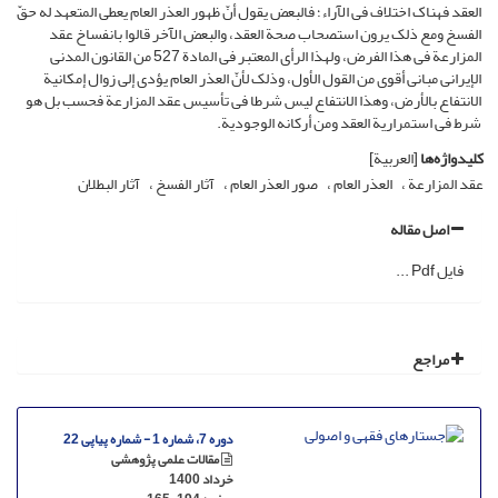
العقد فهناک اختلاف فی الآراء؛ فالبعض یقول أنّ ظهور العذر العام یعطی المتعهد له حقّ
الفسخ ومع ذلک یرون استصحاب صحة العقد، والبعض الآخر قالوا بانفساخ عقد
المزارعة فی هذا الفرض، ولهذا الرأی المعتبر فی المادة 527 من القانون المدنی
الإیرانی مبانی أقوى من القول الأول، وذلک لأنّ العذر العام یؤدی إلى زوال إمکانیة
الانتفاع بالأرض، وهذا الانتفاع لیس شرطا فی تأسیس عقد المزارعة فحسب بل هو
شرط فی استمراریة العقد ومن أرکانه الوجودیة.
کلیدواژه‌ها
[العربیة]
عقد المزارعة
العذر العام
صور العذر العام
آثار الفسخ
آثار البطلان
اصل مقاله
فایل Pdf ...
مراجع
دوره 7، شماره 1 - شماره پیاپی 22
مقالات علمی پژوهشی
خرداد 1400