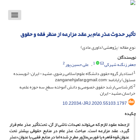
Toggle
vigation
تأثیر حدوث عذر عام بر عقد مزارعه از منظر فقه و حقوق
نوع مقاله : پژوهشی (داوری عادی)
نویسندگان
2
1
جعفر زنگنه شهرکی
علی حسین پور
1
استادیار گروه حقوق دانشگاه علوم اسلامی رضوی، مشهد- ایران؛ (نویسنده
مسئول) رایانامه: zanganehjafar@gmail.com
2
کارشناسی ارشد حقوق خصوصی و دانش آموخته سطح سه حوزه علمیه
خراسان،مشهد- ایران
10.22034/JRJ.2020.55103.1797
چکیده
ازجمله عقود لازم که می‌تواند تعهدات ناشی از آن، تحت‌تأثیر عذر عام قرار
گیرد، عقد مزارعه است. مباحث عذر عام در منابع حقوقی بیشتر تحت
عنوان قوه قاهره یا فورس‌ماژور مطرح شده اما در منابع فقهی با عنوان «عذر