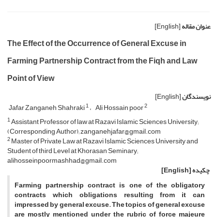
عنوان مقاله
[English]
The Effect of the Occurrence of General Excuse in
Farming Partnership Contract from the Fiqh and Law
Point of View
نویسندگان
[English]
1
2
Jafar Zanganeh Shahraki
Ali Hossain poor
1
Assistant Professor of law at Razavi Islamic Sciences University;
(Corresponding Author); zanganehjafar@gmail.com
2
Master of Private Law at Razavi Islamic Sciences University and
Student of third Level at Khorasan Seminary;
alihosseinpoormashhad@gmail.com
چکیده
[English]
Farming partnership contract is one of the obligatory
contracts which obligations resulting from it can
impressed by general excuse. The topics of general excuse
are mostly mentioned under the rubric of force majeure