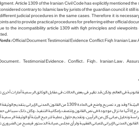
dgment. Article 1309 of the Iranian Civil Code has explicitly mentioned the 
onsidered contrary to Islamic law by jurists of the guardian council, it still 
 different judicial procedures in the same cases. Therefore, it is necessa
ints and to provide practical procedures for preferring either official docu
due to the incompatibility article 1309 with
fiqh
principles and viewpoints o
ted.
ords:
Official Document, Testimonial Evidence, Conflict, Fiqh, Iranian Law,
l Document
Testimonial Evidence
Conflict
Fiqh
Iranian Law
Assur
القانونیة فی العالم، ولکن قد تظهر فی بعض الحالات فی مقابل الوثائق الرسمیة أمارات أخرى 
وهنا یُطرح السؤال التالی: أیّهما یقدم فی المحاکمة؛ الوثیقة الرسمیة أم البیّنة؟ وقد ورد تصریح واضح فی المادة 1309 من القانون المدنی الإیر
ع إلا أنّها ما تزال موجودة فی نص القانون وتتصف بإمکانیة التنفیذ، وکان ذلک سببا فی 
سة وتحلیل مبانی کل من الرأیین، وتقدیم حلول عملیة لترجیح البیّنة أو الوثیقة الرسمیة 
آخر، وکانت نتیجة الدراسة أنّه بالنظر إلى منافاة المادة 1309 من القانون المدنی الإیرانی للمبانی الفقهیة ولرأی مجلس صیانة الدستور فیصبح من الضر