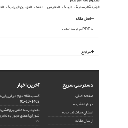
کلیدواژه‌ها
[العربیة]
الوثیقة الرسمیة
البیّنة
التعارض
الفقه
القوانین الإیرانیة
الع
اصل مقاله
به PDF مراجعه نمایید.
مراجع
دسترسی سریع
آخرین اخبار
صفحه اصلی
کسب مقام دوم در ارزیابی 
1402-10-01
درباره نشریه
تمدید رتبه علمی پژوهشی ف
اعضای هیات تحریریه
شورای اعطای مجوز به نشر
ارسال مقاله
29