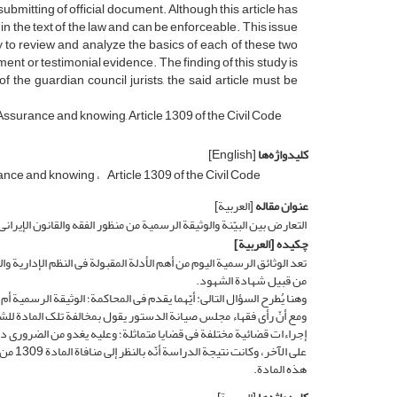
submitting of official document. Although this article has
is in the text of the law and can be enforceable. This issue
ry to review and analyze the basics of each of these two
ment or testimonial evidence. The finding of this study is
f the guardian council jurists, the said article must be
 Assurance and knowing, Article 1309 of the Civil Code
کلیدواژه‌ها
[English]
ance and knowing
Article 1309 of the Civil Code
عنوان مقاله
[العربیة]
التعارض بین البیّنة والوثیقة الرسمیة من منظور الفقه والقانون الإیرانی
چکیده
[العربیة]
تعد الوثائق الرسمیة الیوم من أهم الأدلة المقبولة فی النظم الإداریة و
من قبیل شهادة الشهود.
ومع أنّ رأی فقهاء مجلس صیانة الدستور یقول بمخالفة تلک المادة للشر
إجراءات قضائیة مختلفة فی قضایا متماثلة؛ وعلیه یغدو من الضروری درا
على ال
هذه المادة.