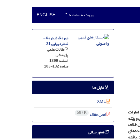
ورود به سامانه
ENGLISH
دوره 6، شماره 4 -
شماره پیاپی 21
مقالات علمی
پژوهشی
اسفند 1399
صفحه
103-132
فایل ها
XML
امارات
597 K
اصل مقاله
 بیّنه
بان خلاف
ده‌های
هم رسانی
 یافته