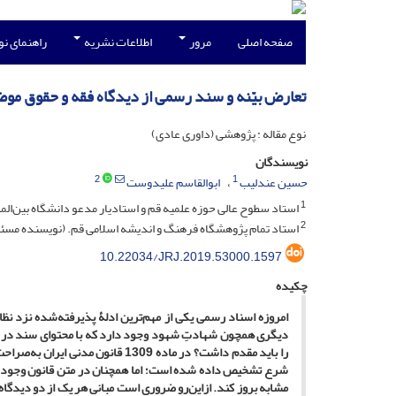
صفحه اصلی
مرور
اطلاعات نشریه
راهنمای ن
تعارض بیّنه و سند رسمی از دیدگاه فقه و حقوق موضوعه ایران (
نوع مقاله : پژوهشی (داوری عادی)
نویسندگان
2
1
حسین عندلیب
ابوالقاسم علیدوست
1
استاد سطوح عالی حوزه علمیه قم و استادیار مدعو دانشگاه بین‌الم
2
استاد تمام پژوهشگاه فرهنگ و اندیشه اسلامی قم. (نویسنده مسئ
10.22034/JRJ.2019.53000.1597
چکیده
امروزه اسناد رسمی یکی از مهم‌ترین ادلۀ پذیرفته‌شده نزد نظ
دیگری همچون شهادتِ شهود وجود دارد که با محتوای سند در ت
را باید مقدم داشت؟ در ماده 1309 
شرع تشخیص داده شده است؛ اما همچنان در متن قانون وجود دا
مشابه بروز کند. ازاین‌رو ضروری است مبانی هر یک از دو دیدگاه