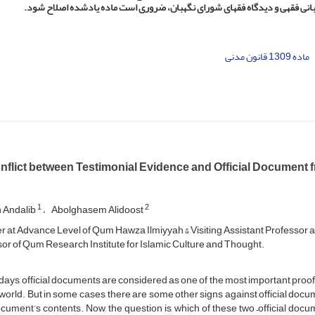
ماده 1309 قانون مدنی
flict between Testimonial Evidence and Official Document f
1
2
 Andalib
Abolghasem Alidoost
r at Advance Level of Qum Hawza Ilmiyyah & Visiting Assistant Professor at
or of Qum Research Institute for Islamic Culture and Thought.
ys, official documents are considered as one of the most important proof
 world. But in some cases, there are some other signs against official docu
cument’s contents. Now, the question is, which of these two –official docu