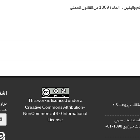
لم والیقین
المادة 1309 من القانون المدنی
اشت
This work is licensed under a
برای
مقالات پژوهشگاه
Creative Commons Attribution-
مشت
NonCommercial 4.0 International
صلنامه از سوی
License
یات حوزوی
1398-01-