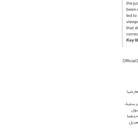
the ju
been c
led to
viewpo
that, 
correc
Key W
Officia
تعارضها
انی بتقدیم الوثیقة الرسمیة،
حصول
أحدهما
وری تعدیل