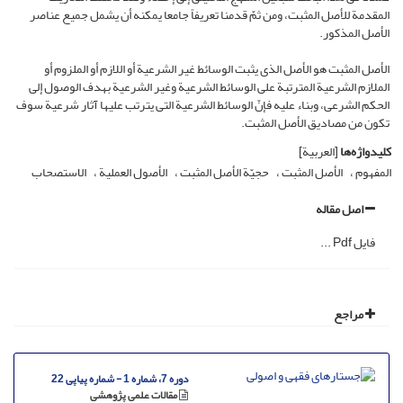
المقدمة للأصل المثبت، ومن ثمّ قدمنا تعریفاً جامعا یمکنه أن یشمل جمیع عناصر
الأصل المذکور.
الأصل المثبت هو الأصل الذی یثبت الوسائط غیر الشرعیة أو اللازم أو الملزوم أو
الملازم الشرعیة المترتبة على الوسائط الشرعیة وغیر الشرعیة بهدف الوصول إلى
الحکم الشرعی، وبناء علیه فإنّ الوسائط الشرعیة التی یترتب علیها آثار شرعیة سوف
تکون من مصادیق الأصل المثبت.
کلیدواژه‌ها
[العربیة]
المفهوم
الأصل المثبت
حجیّة الأصل المثبت
الأصول العملیة
الاستصحاب
اصل مقاله
فایل Pdf ...
مراجع
دوره 7، شماره 1 - شماره پیاپی 22
مقالات علمی پژوهشی