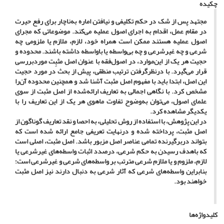
چکیده
مجتهد پس از شک در حکم تکلیفی و نیافتن اماره به‌ناچار برای رفع حیرت
در مقام عمل، اقدام به اجرای اصول عملیه می‌کند. موضوعاتی که مجرای
اصول عملیه هستند ممکن است همراه خود، لازم، ملازم یا ملزومی چه
شرعی و چه غیرشرعی و چه بی‌واسطه یا باواسطه داشته باشند. محدوده و
حجیت هر یک از این‌موارد، در اصول‌فقه با عنوان اصل مثبِت موردبررسی
قرار می‌گیرد. با درنظرگرفتن ترتیب منطقی، پیش از بحث در مورد حجیت
این اصل، ابتدا باید با مفهوم اصل مثبت آشنا شد و همچنین محدوده آن‌را
مشخص کرد. با نگاهی اجمالی به تعاریف ارائه‌شده از اصل مثبت از سوی
علمای اصول، می‌توان به‌وضوح تفاوت ماهوی هر یک از این تعاریف را با
یکدیگر مشاهده کرد.
در این پژوهش، با استفاده از روش تحلیلی، به احصا و نقد تعاریف گوناگون از
اصل مثبت، پرداخته شده و درنهایت تعریفی جامع ارائه شده است که
بتواند دربرگیرنده تمامی‌ عناصر اصل مزبور باشد. اصل مثبت، اصلی است
که باهدف رسیدن به حکم شرعی، درصدد اثبات واسطه‌های غیرشرعی یا
لازم، ملزوم و یا ملازم شرعی مترتب بر واسطه‌های شرعی و غیرشرعی است؛
بنابراین واسطه‌های شرعی که آثار شرعی به دنبال دارند نیز اصل مثبت
خواهند بود.
کلیدواژه‌ها