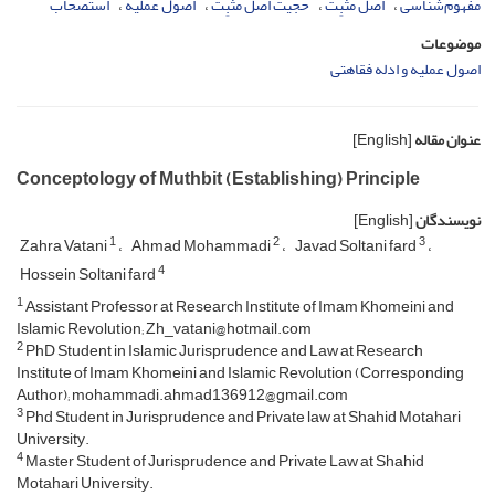
مفهوم‌شناسی
اصل مثبِت
حجیت اصل مثبِت
اصول عملیه
استصحاب
موضوعات
اصول عملیه و ادله فقاهتی
عنوان مقاله
[English]
Conceptology of Muthbit (Establishing) Principle
نویسندگان
[English]
1
2
3
Zahra Vatani
Ahmad Mohammadi
Javad Soltani fard
4
Hossein Soltani fard
1
Assistant Professor at Research Institute of Imam Khomeini and
Islamic Revolution; Zh_vatani@hotmail.com
2
PhD Student in Islamic Jurisprudence and Law at Research
Institute of Imam Khomeini and Islamic Revolution (Corresponding
Author); mohammadi.ahmad136912@gmail.com
3
Phd Student in Jurisprudence and Private law at Shahid Motahari
University.
4
Master Student of Jurisprudence and Private Law at Shahid
Motahari University.