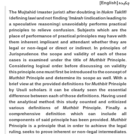
چکیده
[English]
The Mujtahid (master jurist), after doubting in
Ḥukm Taklīfī
(defining law) and not finding
ʼImārah
(indication leading to
a speculative reasoning), unavoidably performs practical
principles to relieve confusion. Subjects which are the
place of performance of practical principles may have with
them inherent, implicant and attendant whether they are
legal or non-legal or direct or indirect. In principles of
Jurisprudence, the scope and validity of each of these
cases is examined under the title of
Muthbit
Principle.
Considering logical order, before discussing on validity
this principle, one must first be introduced to the concept of
Muthbit
Principle and determine its scope as well. With a
brief view at the provided definitions for
Muthbit
Principle
by Usuli scholars, it can be clearly seen the essential
difference between each of those definitions. Having used
the analytical method, this study counted and criticized
various definitions of
Muthbit
Principle. Finally, a
comprehensive definition which can include all
components of said principle has been provided.
Muthbit
Principle is a principle that, in order to achieve the legal
ruling, seeks to prove inherent or non-legal intermediates,