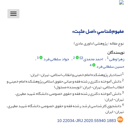
Toggle
vigation
مفهوم‌شناسیِ «اصل مثبِت»
نوع مقاله : پژوهشی (داوری عادی)
نویسندگان
3
2
1
زهرا وطنی
احمد محمدی
جواد سلطانی فرد
4
حسین سلطانی فرد
1
استادیار پژوهشکده امام خمینی و انقلاب اسلامی، تهران- ایران؛
2
دانش آموخته دکتری رشته فقه و مبانی حقوق اسلامی پژوهشکده امام خمینی و
انقلاب اسلامی، تهران- ایران؛ (نویسنده مسئول)
3
دانش آموخته دکتری رشته فقه و حقوق خصوصی دانشگاه شهید مطهری،
تهران- ایران؛
4
دانشجوی کارشناسی ارشد رشته فقه و حقوق خصوصی دانشگاه شهید مطهری،
تهران- ایران
10.22034/JRJ.2020.55940.1883