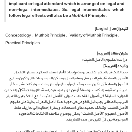
implicant or legal attendant which is arranged on legal and
non-legal intermediates. So, legal intermediates which
follow legal effects will also be a
Muthbit
Principle.
کلیدواژه‌ها
[English]
Conceptology
Muthbit Principle
Validity of Muthbit Principle
Practical Principles
عنوان مقاله
[العربیة]
دراسة لمفهوم «الأصل المثبِت»
چکیده
[العربیة]
بعد الشک فی الحکم التکلیفی وعدم إیجاد الأمارة یغدو المجتهد مضطرا لتطبیق
الأصول العملیة لرفع الحیرة فی مقام العمل، ویمکن للموضوعات التی تکون مجاری
للأصول العملیة أن تکون مصحوبة بلازم أو ملازم أو ملزومات سواء کانت شرعیة أو
غیر شرعیة وسواء کانت بواسطة أو من دونها، وتتم دراسة نطاق وحجیّة کلّ واحد من
الموارد السابقة فی أصول الفقه تحت عنوان "الأصل المثبت". مع الأخذ بعین الاعتبار
الترتیب المنطقی یجب قبل الخوض فی حجیة هذا الأصل التعرف بدایة على مفهوم
الأصل المثبت، وکذلک تحدید نطاق استعماله، وبنظرة إجمالیة إلى تعاریف علماء
الأصول لمفهوم "الأصل المثبت" یمکن بوضوح ملاحظة الاختلافات الماهویة
الموجودة بین کلّ اثنین من هذه التعاریف.
عمدنا فی هذا البحث متبعین المنهج التحلیلی إلى إحصاء ونقد مختلف التعاریف