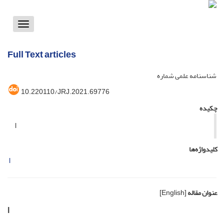
Toggle
vigation
Full Text articles
شناسنامه علمی شماره
10.220110/JRJ.2021.69776
چکیده
l
کلیدواژه‌ها
l
عنوان مقاله
[English]
l