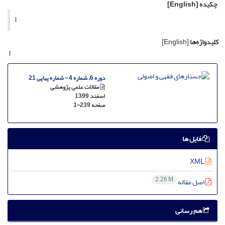
چکیده
[English]
l
کلیدواژه‌ها
[English]
l
دوره 6، شماره 4 - شماره پیاپی 21
مقالات علمی پژوهشی
اسفند 1399
صفحه
1-239
فایل ها
XML
2.26 M
اصل مقاله
هم رسانی