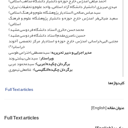
احمد مبلغی (مدرّس خارج حوزه و دانشیار دانشگاه مذاهب اسلامی)
مهدی مهریزی (دانشیار دانشگاه آزاد اسلامی ـ واحد علوم و تحقیقات تهران)
سیدعباس صالحی (استادیار پژوهشگاه علوم و فرهنگ اسلامی)
سعید ضیائی‌فر (مدرّس خارج حوزه و دانشیار پژوهشگاه علوم و فرهنگ
اسلامی)
محمدحسن حائری (استاد دانشگاه فردوسی مشهد)
حسین ناصری‌مقدم(استاد دانشگاه فردوسی مشهد)
مجتبی الهی‌خراسانی (مدرّس خارج حوزه و استادیار مرکز تخصصی آخوند
ره
خراسانی
)
مدیر اجرایی و دبیر تحریریه:
سیدمصطفی اختراعی­ طوسی
ویراستار:
سیدعلی بهشتی­ وند
برگردان چکیده(عربی):
سیدمحمود عربی
برگردان چکیده(انگلیسی):
غلامعلی تیموری
کلیدواژه‌ها
Full Text articles
عنوان مقاله
[English]
Full Text articles