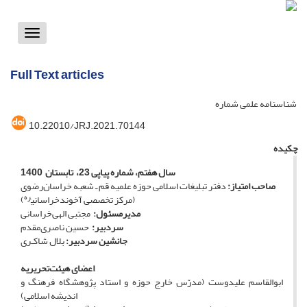
Toggle
vigation
Full Text articles
شناسنامه علمی شماره
10.22010/JRJ.2021.70144
چکیده
سال هفتم، شماره پیاپی 23، تابستان 1400
صاحب امتیاز:
دفتر تبلیغات اسلامی حوزه علمیه قم ـ شعبه خراسان‌رضوی
ره
)
(مرکز تخصصی آخوندخراسانی
مدیرمسئول:
مجتبی الهی‌خراسانی
سردبیر:
حسین ناصری‌مقدم
جانشین سردبیر:
بلال شاکـری
اعضای هیئت
تحریریه
ابوالقاسم علیدوست (مدرّس خارج حوزه و استاد پژوهشگاه فرهنگ و
اندیشه اسلامی)