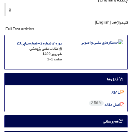
چکیده
[English]
g
کلیدواژه‌ها
[English]
Full Text articles
دوره 7، شماره 2 - شماره پیاپی 23
مقالات علمی پژوهشی
شهریور 1400
صفحه
1-1
فایل ها
XML
2.56 M
اصل مقاله
هم رسانی