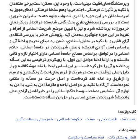
و پرستشگاه‌های اقلیت‌ دینی است. با وجود این، ممکن است برخی منتقدان
با تکیه بر تأثیرات فرهنگی ـ اجتماعی یا وهم سلطۀ فرهنگی، اعطای مجوز به
غیرمسلمانان در این حوزه را امری ناصواب جلوه دهند. بنابراین ضروری
است تا با بررسی زمینه‌های نظریِ بحث، گامی شایسته در اتخاذ رویکردهای
خردورزانه برداشته شود و نیز با تبیین موضع شریعت اسلامی از افراط و
تفریط در این حوزه جلوگیری به‌عمل آید. پژوهش حاضر با بررسی انتقادی
آرای فقهی و با تکیه بر تحلیل اسنادی، ضمن رد مبنای تحریم و ادلۀ آن و
براساس اصل آزادی اندیشه و عملِ شهروندان در جامعۀ اسلامی، حاکم
اسلامی را در توافق، براساس مصالح جامعۀ اسلامی دارای اختیار لازم و کافی
دانسته و با ارائۀ ادلۀ موافق این قول، با رویکردی ترخیصی به این مسأله
پرداخته و آن را حل کرده‌است. بر این اساس ابتدا با نقد موشکافانه چهار
دلیل اصلی موافقان حرمت در هریک از فرض‌های احداث و نگهداری و ترمیم
را ازطریقِ رد ادله نقد کرده‌است و اصل حرمت در مسأله را منتفی
نموده‌است. آن‌گاه با تکیه بر دو اصل اباحه و ملازمۀ اذن به شیء با اذن به
لوازم آن، تشخیص مصلحت توسط حاکم اسلامی را در دایرۀ اصل آزادی عمل
و اندیشۀ شهروندان، مبنای اساسی در حل این مسأله دانسته‌است.
کلیدواژه‌ها
عقد ذمّه
اقلیت ‌دینی
معبد
حکومت اسلامی
همزیستی مسالمت‌آمیز
موضوعات
انفال و مشترکات
فقه سیاست و حکومت