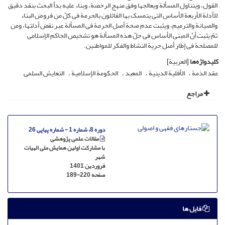
القول، ویتناول المسألة ویعالجها وفق منهج الرخصة، وبناء علیه بدأ البحث بنقد دقیق
للأدلة الأربعة الأساس التی یتمسک بها القائلون بالحرمة فی کلّ من فروض البناء
والصیانة والترمیم، ویثبت عدم صحة أصل الحرمة فی المسألة عبر نقض أدلتها، ومن
ثمّ یثبت أنّ المبنى الأساس فی حلّ هذه المسألة هو تشخیص الحاکم الإسلامی
للمصلحة فی إطار أصل حریة النشاط والفکر للمواطنین.
کلیدواژه‌ها
[العربیة]
عقد الذمة
الأقلیة الدینیة
المعبد
الحکومة الإسلامیة
التعایش السلمی
مراجع
دوره 8، شماره 1 - شماره پیاپی 26
مقالات علمی پژوهشی
با مشارکت اولین همایش ملی الهیات
شهر
فروردین 1401
صفحه
189-220
فایل ها