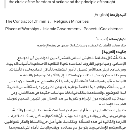
the circle of the freedom of action and the principle of thought.
کلیدواژه‌ها
[English]
The Contract of Dhimmīs
Religious Minorities
Places of Worships
Islamic Government
Peaceful Coexistence
عنوان مقاله
[العربیة]
بناء معابد الأقلیات الدینیة وصیانتها وترمیمها فی فقه الإمامیة
چکیده
[العربیة]
هناک أشکال مختلفة للتعایش السلمی المشترک بین المواطنین فی المجتمع
الإسلامی، ومنها توفیر الظروف المناسبة للحیاة الثقافیة الاجتماعیة للأقلیات الدینیة،
ومن نماذج تجلی هذا الأمر تسهیل الأمور المتعلقة بالأماکن العبادیة لهذه الأقلیات.
ومع ذلک یمکن لبعض المنتقدین واستنادا إلى التأثیرات والعوامل الثقافیة
الاجتماعیة أو وهم السلطة الثقافیة أن یرفضوا فکرة السماح لغیر المسلمین بالعمل
على بناء أماکنهم العبادیة الخاصة، وعلیه یغدو من الضروری دراسة الأسس النظریة
لهذا الموضوع، والمساهمة بذلک فی اتخاذ سیاسات حکیمة فی هذا الشأن، ومن
جهة ثانیة الحیلولة دون الإفراط والتفریط فی هذا المجال عبر التبیین الصحیح لموقف
الشریعة الإسلامیة.
یتناول البحث الحالی دراسة آراء الفقهاء دراسة نقدیة معتمدا على تحلیل الأدلة،
ویعارض مبنى النهی والتحریم وأدلته، ویثبت أنّ الحاکم الإسلامی یمتلک الصلاحیات
اللازمة والکافیة فی هذه المسألة، وذلک بناء على أصل حریة النشاط والفکر للمواطنین
فی المجتمع الإسلامی وبما یتوافق مع مصالحه، ویقدم البحث الأدلة التی تدعم هذا