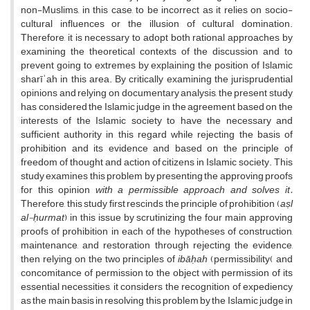
non-Muslims, in this case, to be incorrect as it relies on socio-
cultural influences or the illusion of cultural domination.
Therefore, it is necessary to adopt both rational approaches by
examining the theoretical contexts of the discussion and to
prevent going to extremes by explaining the position of Islamic
sharīʾah in this area. By critically examining the jurisprudential
opinions and relying on documentary analysis, the present study
has considered the Islamic judge in the agreement based on the
interests of the Islamic society to have the necessary and
sufficient authority in this regard while rejecting the basis of
prohibition and its evidence and based on the principle of
freedom of thought and action of citizens in Islamic society. This
study examines this problem by presenting the approving proofs
for this opinion
with a permissible approach and solves it.
Therefore, this study first rescinds the principle of prohibition (
aṣl
al-ḥurmat
) in this issue by scrutinizing the four main approving
proofs of prohibition in each of the hypotheses of construction,
maintenance, and restoration through rejecting the evidence,
then relying on the two principles of
ibāḥah
(permissibility( and
concomitance of permission to the object with permission of its
essential necessities, it considers the recognition of expediency
as the main basis in resolving this problem by the Islamic judge in