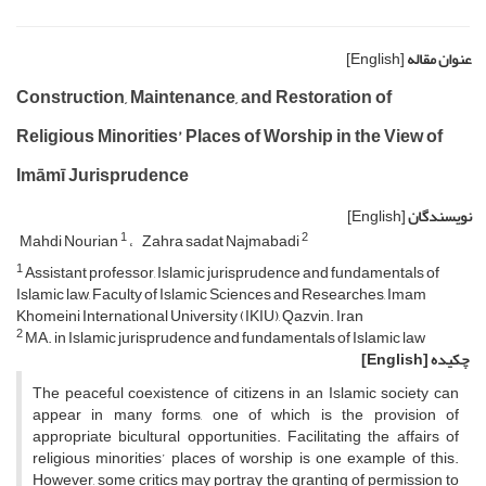
عنوان مقاله
[English]
Construction, Maintenance, and Restoration of
Religious Minorities’ Places of Worship in the View of
Imāmī Jurisprudence
نویسندگان
[English]
1
2
Mahdi Nourian
Zahra sadat Najmabadi
1
Assistant professor, Islamic jurisprudence and fundamentals of
Islamic law, Faculty of Islamic Sciences and Researches, Imam
Khomeini International University (IKIU), Qazvin. Iran
2
MA. in Islamic jurisprudence and fundamentals of Islamic law
چکیده
[English]
The peaceful coexistence of citizens in an Islamic society can
appear in many forms, one of which is the provision of
appropriate bicultural opportunities. Facilitating the affairs of
religious minorities’ places of worship is one example of this.
However, some critics may portray the granting of permission to