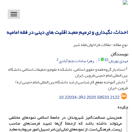
Toggle
vigation
احداث، نگهداری و ترمیم معبد اقلیت های دینی در فقه امامیه
نوع مقاله : مقالات فراخوان فقه شهر
نویسندگان
2
1
مهدی نوریان
زهرا سادات نجم آبادی
1
استادیار گروه فقه و حقوق اسلامی، دانشکده علوم و تحقیقات اسلامی دانشگاه
بین المللی امام خمینی قزوین ـ ایران
2
دانش آموخته مقطع کارشناسی ارشد دانشگاه بین المللی امام خمینی (ره)
قزوین-ایران
10.22034/JRJ.2020.58533.2122
چکیده
همزیستی مسالمت‌آمیز شهروندان در جامعۀ اسلامی نمودهای مختلفی
می‌تواند داشته باشد که ازجملۀ آن‌ها تمهید فرصت‌های مناسب
زیست ـ فرهنگی است. از نمونه‌های تجلی این امر تسهیل امور مربوط به معابد