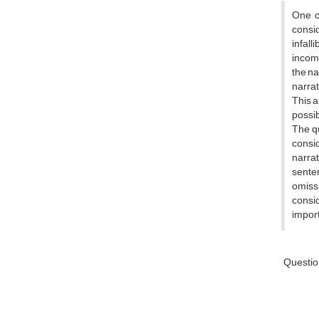
One of
consi
infall
incomp
the na
narrat
This a
possib
The qu
consid
narrat
senten
omissi
consid
import
Question