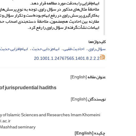
ابهام‌افزایی را به‌دقت مورد مطالعه قرار دهد.
ملاحظۀ مثال‌های مذکور در سؤال راوی، توجه به نوع پرسش‌های 
به‌کار‌گیری پرسش راوی در رفع ابهام بوده‌است و تکرار سؤال و ت
مقارنه بین احادیث هم‌مضمون، ملاحظۀ دسته‌بندی اصحاب حدیث
ابهامات نشأت‌گرفته از سؤال راوی را رفع کرد.
کلیدواژه‌ها
سؤال راوی
احادیث فقهی
ابهام‌زدایی حدیث
ابهام‌افزایی حدیث
20.1001.1.24767565.1401.8.2.2.2
عنوان مقاله
[English]
of jurisprudential hadiths
نویسندگان
[English]
ulty of Islamic Sciences and Researches, Imam Khomeini
.ac.ir
in Mashhad seminary
چکیده
[English]