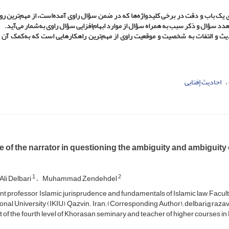
یک باب و دقت در برخی کلید‌واژه‌ها که در ضمن سؤال راوی آمده‌است، از مهم‌ترین ر
عدد سؤال و ذکر سبب به همراه سؤال از موارد ابهام‌افزایی سؤال راوی به‌شمار می‌آید.
 و التفات به شخصیت و موقعیت راوی از مهم‌ترین راهکارهایی است که به‌کمک آن م
احادیث إفتایی
e of the narrator in questioning the ambiguity and ambiguity 
1
2
li Delbari
Muhammad Zendehdel
nt professor, Islamic jurisprudence and fundamentals of Islamic law, Fac
onal University (IKIU), Qazvin. Iran; (Corresponding Author); delbari@razavi
 of the fourth level of Khorasan seminary and teacher of higher courses 