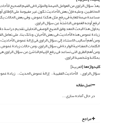
یعدّ سؤال الراوی من العوامل المهمة والمؤثرة فی الفهم الصحیح للأحاد
المخاطبین، وعلیه فإنّ بعض الأحادیث تکون غیر مفهومة على الإطلاق أو 
مساعدة مهمة للغایة فی رفع مثل هکذا غموض، وفی بعض الحالات یکون 
لرفع أوجه الغموض الناشئة عن سؤال الراوی.
یحاول هذا البحث المعد وفق المنهج الوصفی التحلیلی تقدیم دراسة دق
زیادة غموص هذه الأحادیث فی بعض الأحیان، وذلک بناء على تعامل الفقه
ومن أهم أسالیب الاستناد إلى سؤال الراوی فی إزالة غموض الأحادیث ه
الکلمات المفتاحیة الواردة فی سؤال الراوی، ومن حالات زیادة غموض 
ومن أهم الطرق التی تساعد فی رفع الإبهام الناشئ عن سؤال الراوی ه
بمکانة وشخصیة الراوی.
کلیدواژه‌ها
[العربیة]
سؤال الراوی
الأحادیث الفقهیة
إزالة غموض الحدیث
زیادة غمو
اصل مقاله
در حال آماده سازی ...
مراجع