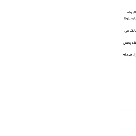
لرواة
 وحلولا
ذلک فی
حظة بعض
لاهتمام