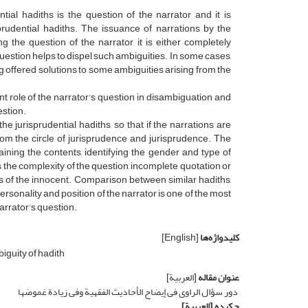
tial hadiths is the question of the narrator and it is
rudential hadiths. The issuance of narrations by the
g the question of the narrator, it is either completely
uestion helps to dispel such ambiguities. In some cases,
ng offered solutions to some ambiguities arising from the
nt role of the narrator's question in disambiguation and
estion.
e jurisprudential hadiths, so that if the narrations are
rom the circle of jurisprudence and jurisprudence. The
aining the contents, identifying the gender and type of
, the complexity of the question, incomplete quotation or
s of the innocent. Comparison between similar hadiths,
rsonality and position of the narrator is one of the most
arrator's question.
کلیدواژه‌ها
[English]
iguity of hadith
عنوان مقاله
[العربیة]
دور سؤال الراوی فی إیضاح الأحادیث الفقهیة وفی زیادة غموضها
چکیده
[العربیة]