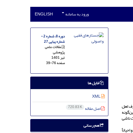
ورود به سامانه
ENGLISH
دوره 8، شماره 2 -
شماره پیاپی 27
مقالات علمی
پژوهشی
تیر 1401
صفحه
39-76
فایل ها
XML
است. بدون شک، صدور روایات معصومانb براساس عرف اهل
720.83 K
اصل مقاله
ن‌گونه
ت ناشی
هم رسانی
حیاناً