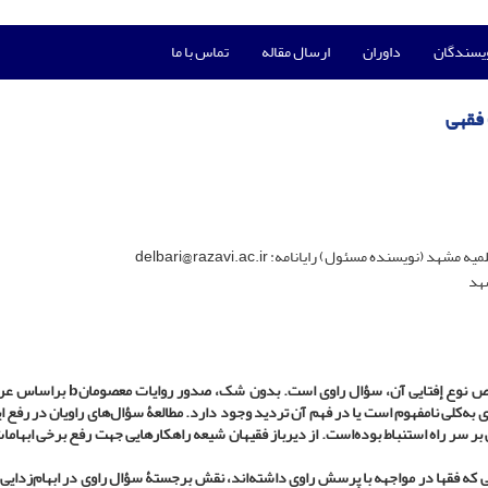
ویسندگان
داوران
ارسال مقاله
تماس با ما
 فقهی
نده مسئول) رایانامه: delbari@razavi.ac.ir
هد
از عوامل مهم و تأثیرگذار در فهم درست احادیث فقهی به‌خصوص نوع إفتایی آن، سؤال راوی 
ه‌کلی نا‌مفهوم است یا در فهم آن تردید وجود دارد. مطالعۀ سؤال‌های راویان در رفع ای
ر سر راه استنباط بوده‌است. از دیرباز فقیهان شیعه راهکارهایی جهت رفع برخی ابهاما
 که فقها در مواجهه با پرسش راوی داشته‌اند، نقش برجستۀ سؤال راوی در ابهام‌زدایی و ا