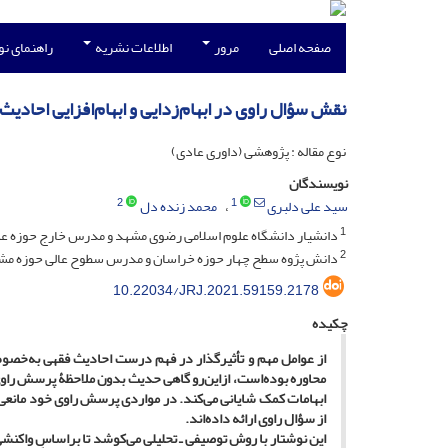
صفحه اصلی
مرور
اطلاعات نشریه
راهنمای ن
نقش سؤال راوی در ابهام‌زدایی و ابهام‌افزایی احادیث
نوع مقاله : پژوهشی (داوری عادی)
نویسندگان
2
1
سید علی دلبری
محمد زنده دل
1
دانشیار دانشگاه علوم اسلامی رضوی مشهد و مدرس خارج حوزه علمیه مشهد (نویس
2
دانش پژوه سطح چهار حوزه خراسان و مدرس سطوح عالی حوزه مش
10.22034/JRJ.2021.59159.2178
چکیده
محاوره بوده‌است، ازاین‌رو گاهی حدیث بدون ملاحظۀ پرسش راوی ب
ابهامات کمک شایانی می‌کند. در مواردی پرسش راوی خود مانعی ب
از سؤال راوی ارائه داده‌اند.
این نوشتار با روش توصیفی ـ تحلیلی می‌کوشد تا براساسِ واکنشی