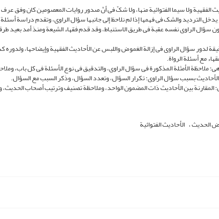
یث الفقهیة ولا سیما الفتوائیة منها، ولا شکّ فی أنّ صدور روایات المعصومین کان وفق عرف
یدخل التردید والشک فی فهمها إذا لم نلاحظ إلى جانبها سؤال الراوی، وتقدم دراسة أسئلة ا
سؤال الراوی نفسه عقبة فی طریق الاستنباط، وقد قدم فقهاء الشیعة ومنذ أمد بعید طرقا
یقة لدور سؤال الراوی فی إزالة الغموض واللبس عن الأحادیث الفقهیة وإیضاحها، ولدوره ک
اء مع أسئلة الرواة.
ی: ملاحظة الأمثلة المذکورة فی سؤال الراوی، والتدقیق فی نوع الأسئلة فی کل باب، وملا
الأحادیث بسبب سؤال الراوی: تکرار السؤال، وتعدد السؤال، وذکر السبب مع السؤال.
ی: المقارنة بین الأحادیث ذات المضمون الواحد، وملاحظة تصنیف وترتیب أصحاب الحدیث، وا
ض الحدیث
الأحادیث الفتوائیة