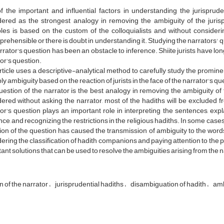
 the important and influential factors in understanding the jurispruden
dered as the strongest analogy in removing the ambiguity of the jurisp
ibles is based on the custom of the colloquialists and without considerin
rehensible or there is doubt in understanding it. Studying the narrators' q
rrator's question has been an obstacle to inference. Shiite jurists have lo
or's question.
rticle uses a descriptive-analytical method to carefully study the promine
ly ambiguity based on the reaction of jurists in the face of the narrator's qu
estion of the narrator is the best analogy in removing the ambiguity of th
ered without asking the narrator, most of the hadiths will be excluded f
or's question plays an important role in interpreting the sentences, expl
ce, and recognizing the restrictions in the religious hadiths. In some cases
on of the question has caused the transmission of ambiguity to the word
ering the classification of hadith companions and paying attention to the pe
ant solutions that can be used to resolve the ambiguities arising from the n
 of the narrator
jurisprudential hadiths
disambiguation of hadith
amb