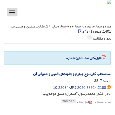
Toggle
vigation
دوره و شماره:
دوره 8، شماره 2 - شماره پیاپی 27، مقالات علمی پژوهشی، تیر
1401، صفحه 1-242
8
تعداد مقالات:
فایل کلی مقالات این شماره
استصحاب کلی نوع چهارم و جلوه‌های فقهی و حقوقی آن
صفحه
7-38
10.22034/JRJ.2020.58924.2160
اباذر افشار؛ محمد رسول آهنگران؛ مهدی موحدی نیا
668.63 K
مشاهده مقاله
اصل مقاله