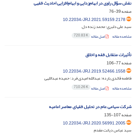
نقش سؤال راوی در ابهام‌زدایی و ابهام‌افزایی احادیث فقهی
صفحه
39-76
10.22034/JRJ.2021.59159.2178
سید علی دلبری؛ محمد زنده دل
720.83 K
مشاهده مقاله
اصل مقاله
تأثیرات متقابل فقه و اخلاق
صفحه
77-106
10.22034/JRJ.2019.52466.1558
فاطمه قائدی بارده؛ عبدالله امیدی فرد؛ حمیده عبداللهی
710.26 K
مشاهده مقاله
اصل مقاله
شرکت سهامی عام در تحلیل فقهای معاصر امامیه
صفحه
107-135
10.22034/JRJ.2020.56991.2005
سید عباس دیانت مقدم