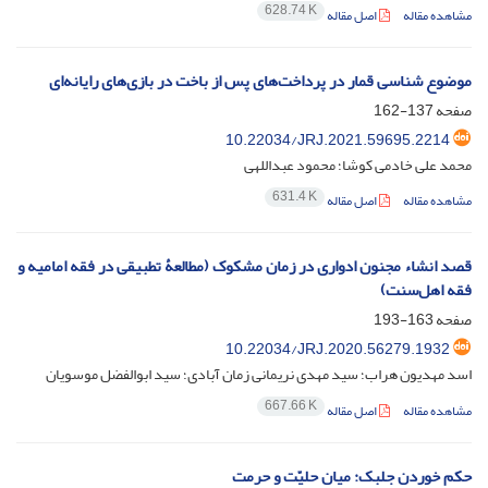
628.74 K
مشاهده مقاله
اصل مقاله
موضوع شناسی قمار در پرداخت‌های پس از باخت در بازی‌های رایانه‌ای
صفحه
137-162
10.22034/JRJ.2021.59695.2214
محمد علی خادمی کوشا؛ محمود عبداللهی
631.4 K
مشاهده مقاله
اصل مقاله
قصد انشاء مجنون ادواری در زمان مشکوک (مطالعۀ تطبیقی در فقه امامیه و
فقه اهل‌سنت)
صفحه
163-193
10.22034/JRJ.2020.56279.1932
اسد مهدیون هراب؛ سید مهدی نریمانی زمان آبادی؛ سید ابوالفضل موسویان
667.66 K
مشاهده مقاله
اصل مقاله
حکم خوردن جلبک: میان حلیّت و حرمت