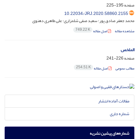
صفحه
195-225
10.22034/JRJ.2020.58860.2155
محمد جعفر صادق پور؛ سعید صفی شلمزاری؛ علی طاهری دهنوی
749.22 K
مشاهده مقاله
اصل مقاله
الملخص
صفحه
226-241
254.51 K
مطالب عمومی
اصل مقاله
مقالات آماده انتشار
شماره جاری
شماره‌های پیشین نشریه