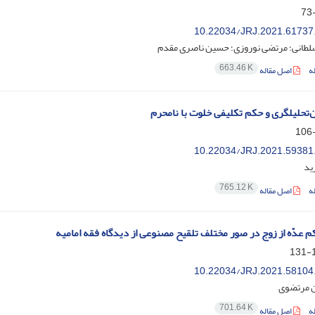
10.22034/JRJ.2021.61737
لطانی؛ مرتضی نوروزی؛ حسین ناصری مقدم
663.46 K
ه
اصل مقاله
‌تحلیلگری و حکم تکلیفی خلوت با نامحرم
10.22034/JRJ.2021.59381
ید
765.12 K
ه
اصل مقاله
 عدّه از زوج در صور مختلف تلقیح مصنوعی از دیدگاه فقه امامیه
1
10.22034/JRJ.2021.58104
مرتضوی
701.64 K
ه
اصل مقاله