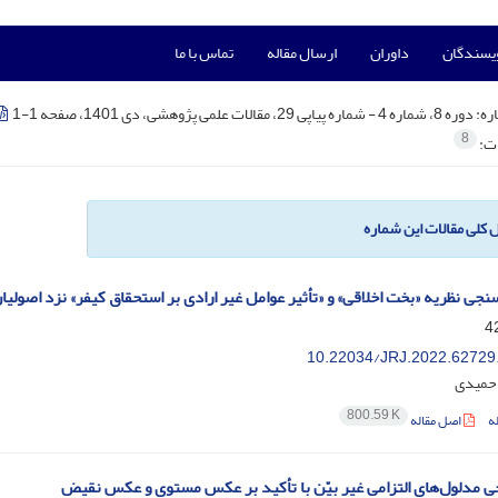
ویسندگان
داوران
ارسال مقاله
تماس با ما
ره:
دوره 8، شماره 4 - شماره پیاپی 29، مقالات علمی پژوهشی، دی 1401، صفحه 1-1
8
ات:
ل کلی مقالات این شماره
جی نظریه «بخت اخلاقی» و «تأثیر عوامل غیر ارادی بر استحقاق کیفر» نزد اصولیا
10.22034/JRJ.2022.62729
حمیدی
800.59 K
ه
اصل مقاله
ی مدلول‌های التزامی غیر بیّن با تأکید بر عکس مستوی و عکس نقیض