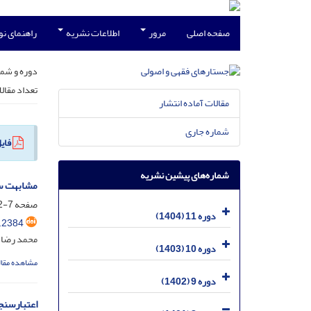
صفحه اصلی
مرور
اطلاعات نشریه
راهنمای ن
دوره و شما
تعداد مقال
مقالات آماده انتشار
شماره جاری
فای
شماره‌های پیشین نشریه
مشابهت سن
صفحه
7-42
دوره 11 (1404)
.2384
محمد رضا 
دوره 10 (1403)
مشاهده مقال
دوره 9 (1402)
اعتبارسنج