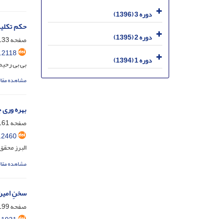
دوره 3 (1396)
حکم تکلیف
دوره 2 (1395)
صفحه
33-160
.2118
دوره 1 (1394)
بی بی رحیم
مشاهده مقال
بهره وری ج
صفحه
61-197
.2460
البرز محقق
مشاهده مقال
سخنِ امین
صفحه
99-227