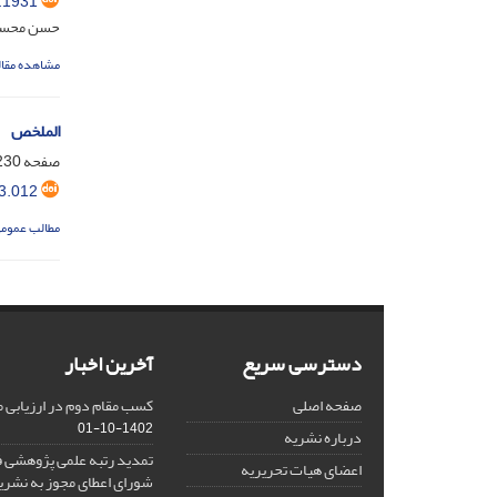
.1931
حسن محسن
مشاهده مقال
الملخص
صفحه
30-240
3.012
مطالب عموم
دسترسی سریع
آخرین اخبار
صفحه اصلی
کسب مقام دوم در ارزیابی 
1402-10-01
درباره نشریه
تمدید رتبه علمی پژوهشی ف
اعضای هیات تحریریه
شورای اعطای مجوز به نشر