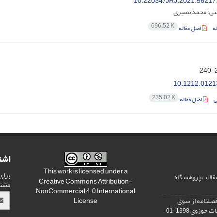
10.22034/JRJ.2021.56217
ی؛ محمد نصیری
696.52 K
ه
اصل مقاله
2
10.1212.0121
235.02 K
ی
اصل مقاله
اشت
This work is licensed under a
برای
مقالات پژوهشگاه
Creative Commons Attribution-
مشت
NonCommercial 4.0 International
صلنامه از سوی
License
یات حوزوی
1398-01-