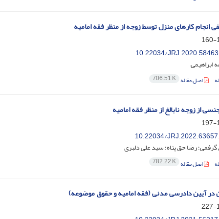
ی انجام کارهای منزل توسط زوجه از منظر فقه امامیه
1
10.22034/JRJ.2020.58463
ه ابراهیمی
706.51 K
ه
اصل مقاله
نسی از زوجه نابالغ از منظر فقه امامیه
1
10.22034/JRJ.2022.63657
 گرفمی؛ رضا حق پناه؛ سید علی دلبری
782.22 K
ه
اصل مقاله
 در آیین دادرسی مدنی (فقه امامیه و حقوق موضوعه)
1