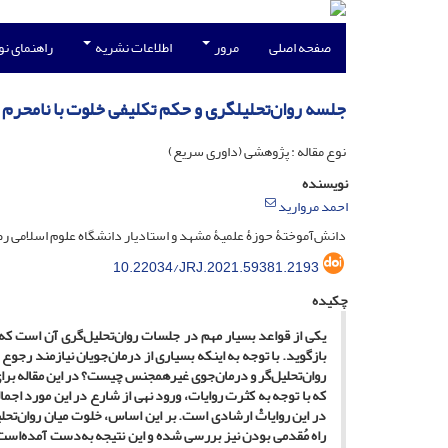
صفحه اصلی
مرور
اطلاعات نشریه
راهنمای ن
جلسه روان‌تحلیلگری و حکم تکلیفی خلوت با نامحرم
نوع مقاله : پژوهشی (داوری سریع)
نویسنده
احمد مروارید
دانش‌آموختۀ حوزۀ علمیۀ مشهد و استادیار دانشگاه علوم اسلامی رضوی مشهد ـ ایران؛ را
10.22034/JRJ.2021.59381.2193
چکیده
یکی از قواعد بسیار مهم در جلسات روان‌تحلیل‌گری آن است که
بازگوید. با توجه به اینکه بسیاری از درمان‌جویان نیازمند ر
روان‌تحلیل‌گر و درمان‌جوی غیرهمجنس چیست؟ در این مقاله بر
که با توجه به کثرت روایات، ورود نهی از شارع در این مورد اجمال
در این روایاتْ ارشادی است. بر این اساس، خلوت میان روان‌تحل
راه مُقدمی‌ بودن نیز بررسی شده و این نتیجه به‌دست آمده‌است 