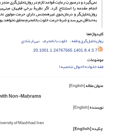
نمی‌گیرد و درصورتِ رعایت قواعد لازم در روان‌تحلیل‌گری منجر 
انجام مقدمه را استنتاج کرد. اگر نظریۀ برخی فقیهان مبن
روان‌تحلیل‌گر و درمان‌جوی غیرهمجنس دارای حرمت مولوی نخو
به‌حداقل می‌رسد و شرط حرمت خلوت بانامحرم محقق نخواهد بو
کلیدواژه‌ها
روان‌تحلیل‌گری و فقه
خلوت با نامحرم
نهی ارشادی
20.1001.1.24767565.1401.8.4.3.7
موضوعات
فقه خانواده (احوال شخصیه)
عنوان مقاله
[English]
y with Non-Maḥrams
نویسنده
[English]
versity of Mashhad, Iran
چکیده
[English]