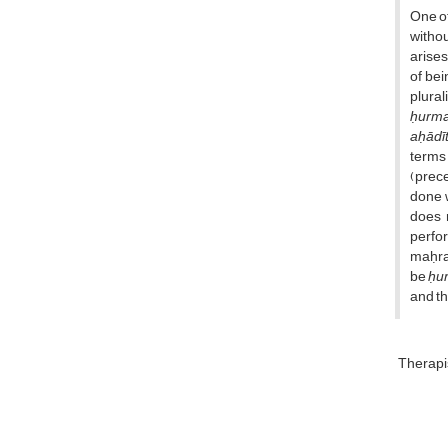
One of
withou
arises
of bei
plural
ḥurma
aḥādī
terms 
(prece
done w
does n
perfor
maḥram
be
ḥu
and th
Therapi