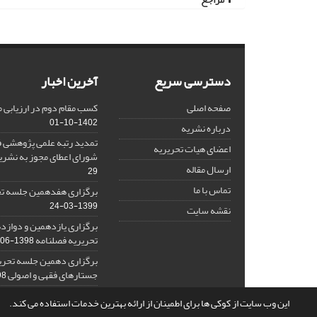
دسترسی سریع
آخرین اخبار
صفحه اصلی
کسب مقام دوم در ارزیابی 
1402-10-01
درباره نشریه
تمدید رتبه علمی پژوهشی ف
اعضای هیات تحریریه
شورای اعطای مجوز به نشر
ارسال مقاله
29
تماس با ما
برگزاری هفدهمین جلسه تح
1399-03-24
نقشه سایت
برگزاری یازدهمین و دواز
تحریریه فصلنامه
1398-06-26
برگزاری دهمین جلسه تحری
جستارهای فقهی و اصولی
2-15
این وب سایت از کوکی ها برای اطمینان از ارائه بهترین خدمات استفاده می کند.
© سامانه مدیریت نشریات علمی.
قدرت گرفته از
سیناوب