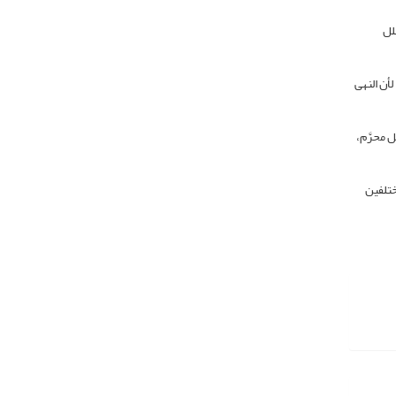
لل
لأن النهی
 محرَّم،
ختلفین