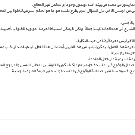
ج بما یدور فی ذهنه فی بیئة آمنة، وبدون وجود أی شخص غیر المعالج.
سی من الجنس الآخر، فإن السؤال الذی یطرح نفسه هو، ما هو الحکم الشرعی للخلوة بین المح
بالأجنبی.
 الشارع فی هذه الحالة ثابت إجمالاً، ولکن لا یمکن استنباط الحرمة المولویة للخلوة بالأجنبیة، 
الآخر لیس محرما أیضا من حیث التکلیف.
مة هذا العمل لا یمکن إثباتها من هذا الطریق أیضا، لأن هذا الفعل لا یتم بقصد ارتکاب عمل
 فعل محرم شرعاً.
لحرمة الشرعیة على فعل المقدمات.
 احتمال الوقوع فی المفسدة، فإنه رغم ذلک لاتکون الخلوة بین المحلل النفسی والمراجع الم
صحیح، فسوف تنخفض احتمالیة الوقوع فی المفسدة ولا تتحقق حرمة الخلوة بالأجنبیة.