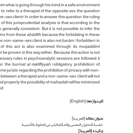
s him what is going through his mind in a safe environment
o refer to a therapist of the opposite sex, the question
-sex client? In order to answer this question, the ruling
 this jurisprudential analysis is that according to the
 generally consistent. But it is not possible to infer the
rams from these
aḥādīth
, because the forbidding in these
the non-same-sex client is also not
ḥarām
(forbidden) in
on of this act is also examined through its
muqaddimī
t be proven in this way either. Because this action is not
cessary rules in psychoanalytic sessions are followed, it
fer the
ḥurmat
al-
taklīfīyyah
(obligatory prohibition) of
me jurists regarding the prohibition of privacy with non-
cy between a therapist and a non-same-sex client will not
 properly, the possibility of
mafsadah
will be minimized
ed.
کلیدواژه‌ها
[English]
عنوان مقاله
[العربیة]
جلسة التحلیل النفسی والحکم الشرعی للخلوة بالأجنبیة
چکیده
[العربیة]