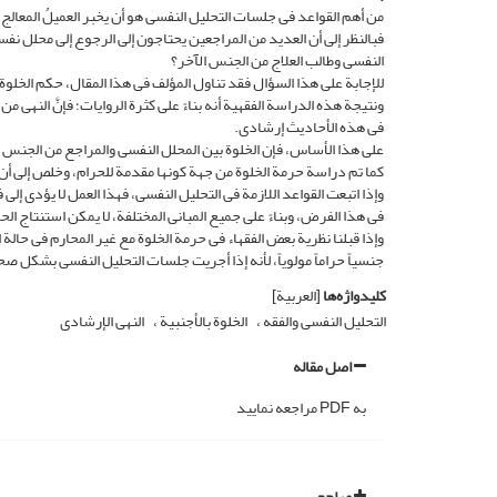
من أهم القواعد فی جلسات التحلیل النفسی هو أن یخبر العمیلُ المعال
فبالنظر إلى أن العدید من المراجعین یحتاجون إلى الرجوع إلى محلل نف
النفسی وطالب العلاج من الجنس الآخر؟
للإجابة على هذا السؤال فقد تناول المؤلف فی هذا المقال، حکم الخلوة 
ونتیجة هذه الدراسة الفقهیة أنه بناءً على کثرة الروایات؛ فإنَّ النهی من
فی هذه الأحادیث إرشادی.
على هذا الأساس، فإن الخلوة بین المحلل النفسی والمراجع من الجنس 
کما تم دراسة حرمة الخلوة من جهة کونها مقدمة للحرام، وخلص إلى أن حر
وإذا اتبعت القواعد اللازمة فی التحلیل النفسی، فهذا العمل لا یؤدی إلى
فی هذا الفرض، وبناءً على جمیع المبانی المختلفة، لا یمکن استنتاج ا
وإذا قبلنا نظریة بعض الفقهاء فی حرمة الخلوة مع غیر المحارم فی حالة
جنسیاً حراماً مولویاً، لأنه إذا أجریت جلسات التحلیل النفسی بشکل 
کلیدواژه‌ها
[العربیة]
التحلیل النفسی والفقه
الخلوة بالأجنبیة
النهی الإرشادی
اصل مقاله
به PDF مراجعه نمایید
مراجع