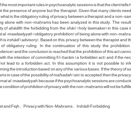
 the most important rules in psychoanalytic sessions is that the client tell
t the presence of anyone but the therapist. Given that many clients need t
 what is the obligatory ruling of privacy between a therapist and a non-same
ng alone with non-maḥrams has been analyzed in this study. The result of
ity of
aḥādīth
, the forbidding from the
shāri’
(holy lawmaker) in this case is
t al-mawlawīyyah
(obligatory prohibition) of being alone with non-maḥ
th
is
irshādī
(advisory). Based on this, privacy between the therapist and 
of obligatory ruling. In the continuation of this study, the prohibiti
dence), and the conclusion is reached that the prohibition of this act canno
ith the intention of committing fi’l-ḥarām (a forbidden act), and if the ne
ot lead to a forbidden act. In this assumption, it is not possible to in
ming the introduction based on any of the various bases. If the theory of so
s in case of the possibility of
mafsadah
(sin) is accepted, then the priva
rmat al-mawlawīyyah
, because if the psychoanalytic sessions are conducted
e condition of prohibition of privacy with the non-maḥrams will not be fulfill
st and Fiqh
Privacy with Non-Maḥrams
Irshādī Forbidding