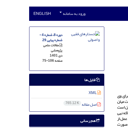
ورود به سامانه
ENGLISH
دوره 8، شماره 4 -
شماره پیاپی 29
مقالات علمی
پژوهشی
دی 1401
صفحه
75-106
فایل ها
XML
رای وی
ت میان
765.12 K
اصل مقاله
آن است
اکه نهی
عمل از
هم رسانی
م صورت