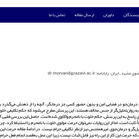
ویسندگان
داوران
ارسال مقاله
تماس با ما
یانامه: dr.morvarid@razavi.ac.ir
 درمان‌جو در فضایی امن و بدون حضور کسی جز درمانگر، آنچه را از ذهنش می‌گذرد ب
جوع به روان‌تحلیل‌گر از جنس مخالف هستند، این پرسش مطرح می‌شود که حکم تکلیفی خلو
ای پاسخ به این پرسش، حکم خلوت با نامحرم واکاوی شده‌است. حاصل این بررسیِ فقهی 
اً ثابت است، اما از این روایات نمی‌توان حرمت مولوی خلوت با نامحرم را استنباط کرد، چر
یل‌گر و درمان‌جوی غیرهمجنس نیز ازنظرِ تکلیفی حرام نیست. در ادامۀ مقاله حرمت این 
که حرمت این کار از این راه نیز قابل اثبات نیست، زیرا این عمل به‌قصدِ انجام فعل حرا