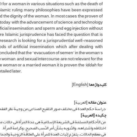
) for a woman in various situations such as the death of
Islamic ruling, many philosophies have been expressed,
d the dignity of the woman. In most cases, the proven of
 today, with the advancement of science and technology
cial insemination, and sperm and egg injection without
e, Islamic jurisprudence has faced the question that, is
 research is looking for a jurisprudential well-reasoned
ds of artificial insemination, which after dealing with
 concluded that the “evacuation of semen” in the woman’s
e woman, and sexual intercourse are not relevant for the
gle woman or a married woman, it is proven the ‘
iddah
for
tailed later.
کلیدواژه‌ها
[English]
عنوان مقاله
[العربیة]
دراسة حکم العدة فی مختلف صور التلقیح الصناعی من وجهة نظر الفقه 
چکیده
[العربیة]
من الأحکام المسلمة فی الشریعة الإسلامیة هی عدة المرأة فی حالات مختل
اختلاطه واشتباهه، والتّنویه بشأن أمر النّسب الصحیح، وکرامة المرأة.
فی معظم الحالات، یتفرّع إثبات العدة للمرأة على العلاقة الزوجیة والج