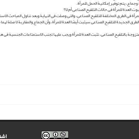
وجماع، یتم توفیر إمکانیة الحمل للمرأة.
وت العدة للمرأة فی حالات التلقیح الصناعی أم لا؟
 فی الطرق المختلفة للتلقیح الصناعی، والتی وصلت فی النهایة وبعد تناول المباحث الاست
الطرق الجدیدة للتلقیح الصناعی سیثبت أیضًا العدة للمرأة، وأن الجماع والمقاربة لا صلة لهما 
 متزوجة بالتلقیح الصناعی، تثبت العدة للمرأة ویجب علیها تجنب الاستمتاعات الجنسیة فی هذ
اشت