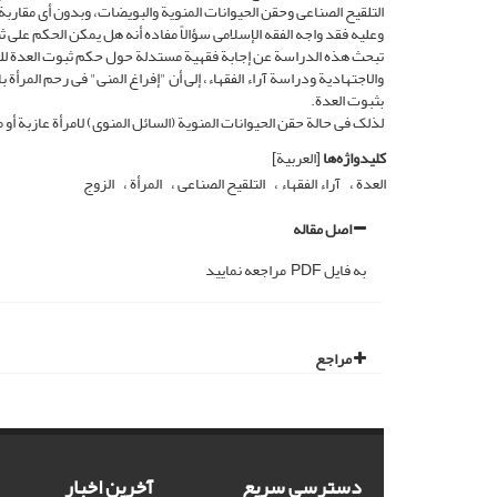
التلقیح الصناعی وحقن الحیوانات المنویة والبویضات، وبدون أی مقاربة 
وعلیه فقد واجه الفقه الإسلامی سؤالاً مفاده أنه هل یمکن الحکم على ثب
تبحث هذه الدراسة عن إجابة فقهیة مستدلة حول حکم ثبوت العدة للمرأة
والاجتهادیة ودراسة آراء الفقهاء، إلى أن "إفراغ المنی" فی رحم المرأة ب
بثبوت العدة.
لذلک فی حالة حقن الحیوانات المنویة (السائل المنوی) لامرأة عازبة أو
کلیدواژه‌ها
[العربیة]
العدة
آراء الفقهاء
التلقیح الصناعی
المرأة
الزوج
اصل مقاله
به فایل PDF مراجعه نمایید
مراجع
دسترسی سریع
آخرین اخبار