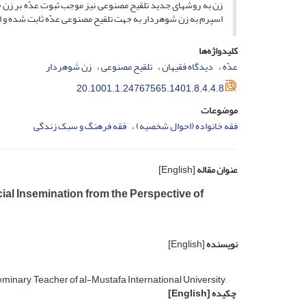
زن به روشهای جدید تلقیح مصنوعی نیز موجب ثبوت عدّه بر زن 
اسپرم به زن شوهردار به جهت تلقیح مصنوعی عدّه ثابت شده و ای
کلیدواژه‌ها
عدّه
دیدگاه فقیهان
تلقیح مصنوعی
زن شوهردار
20.1001.1.24767565.1401.8.4.4.8
موضوعات
فقه خانواده (احوال شخصیه)
فقه فرهنگ و سبک زندگی
عنوان مقاله
[English]
icial Insemination from the Perspective of
نویسنده
[English]
minary, Teacher of al-Mustafa International University,
چکیده
[English]