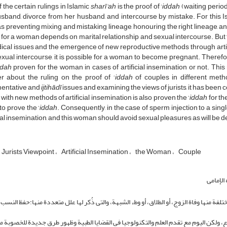
 the certain rulings in Islamic
sharī’ah
is the proof of ‘
iddah
(waiting period
sband, divorce from her husband, and intercourse by mistake. For this 
s preventing mixing and mistaking lineage, honouring the right lineage, an
for a woman depends on marital relationship and sexual intercourse. But
ical issues and the emergence of new reproductive methods through artifi
xual intercourse, it is possible for a woman to become pregnant. Therefor
ddah
proven for the woman in cases of artificial insemination or not. This
r about the ruling on the proof of ‘
iddah
of couples in different metho
entative and
ijtihādī
issues and examining the views of jurists, it has been
ith new methods of artificial insemination is also proven the ‘
iddah
for th
 to prove the ‘
iddah
. Consequently, in the case of sperm injection to a sin
cial insemination, and this woman should avoid sexual pleasures as will be de
Jurists Viewpoint
Artificial Insemination
the Woman
Couple
الإمامی
فة منها وفاة الزوج، أو الطلاق، أو وطء الشبهة، والتی ذُکر لها علل متعددة منها:حفظ النسب
ماع، ولکن الیوم مع تقدم العلم والتکنولوجیا فی القضایا الطبیة وظهور طرق جدیدة للخصوبة 