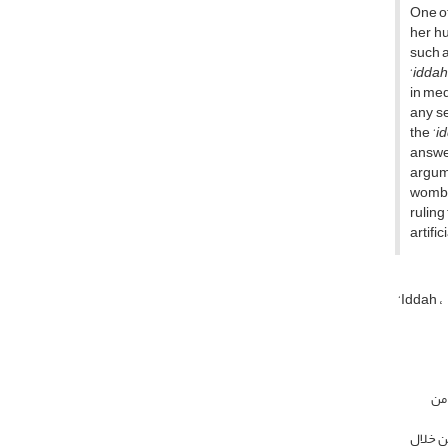
One of
her hu
such a
‘
iddah
in med
any se
the ‘
i
answe
argum
womb w
ruling
artifi
‘Iddah
 من
من خلال