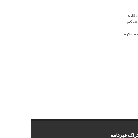
دلالیة
بالحکم
ه الفترة.
راک خبرنامه