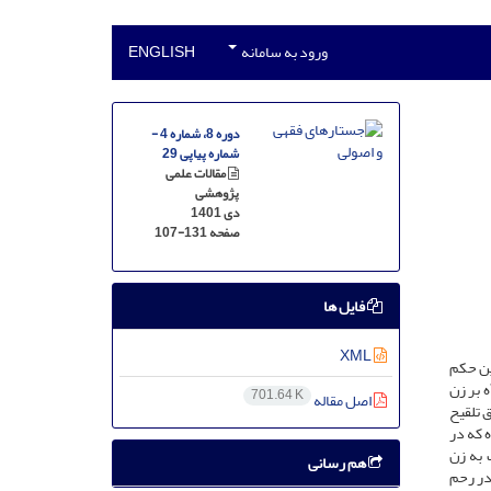
ورود به سامانه
ENGLISH
دوره 8، شماره 4 -
شماره پیاپی 29
مقالات علمی
پژوهشی
دی 1401
صفحه
107-131
فایل ها
XML
ین حکم
 بر زن
701.64 K
اصل مقاله
 تلقیح
 که در
 به زن
هم رسانی
در رحم