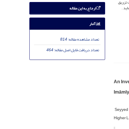
 تزریق
ید .
ارجاع به این مقاله
آمار
تعداد مشاهده مقاله:
814
تعداد دریافت فایل اصل مقاله:
464
An Inve
Imāmīy
Seyyed 
Higher L