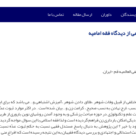
ویسندگان
داوران
ارسال مقاله
تماس با ما
 از دیدگاه فقه امامیه
العالمیه قم -ایران.
مختلفی از قبیل وفات شوهر ،طلاق دادن شوهر ،آمیزش اشتباهی و.. می باشد که برای ا
نسب ،ارج نهادن به نسب صحیح ، کرامت زن و.. بیان شده است . در اکثر موارد ثبوت عدّه
رفت علم و تکنولوژی در حوزه مباحث پزشکی و به وجود آمدن روشهای نوین باروری از طریق
دیکی امکان بارداری زن فراهم گردیده است و لذا فقه اسلامی با این سوال مواجه گردیده
مود یا خیر ؟ این پژوهش به دنبال پاسخ مستدل فقهی نسبت به حکم ثبوت عدّه نسبت
 استدلالی و اجتهادی و بررسی دیدگاه فقیهان به این نتیجه رسیده است که افراغ منی 