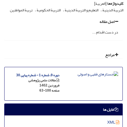
کلیدواژه‌ها
[العربیة]
التربیة الدینیة
التعلیم و التربیة الدینیة
التربیة الحکومیة
تربیة المواطنین
اصل مقاله
در دست اقدام ...
مراجع
دوره 9، شماره 1 - شماره پیاپی 30
مقالات علمی پژوهشی
فروردین 1402
صفحه
63-100
فایل ها
XML