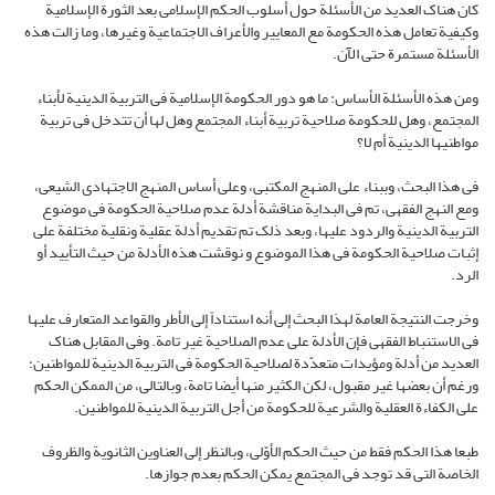
کان هناک العدید من الأسئلة حول أسلوب الحکم الإسلامی بعد الثورة الإسلامیة
وکیفیة تعامل هذه الحکومة مع المعاییر والأعراف الاجتماعیة وغیرها، وما زالت هذه
الأسئلة مستمرة حتى الآن.
ومن هذه الأسئلة الأساس: ما هو دور الحکومة الإسلامیة فی التربیة الدینیة لأبناء
المجتمع، وهل للحکومة صلاحیة تربیة أبناء المجتمع وهل لها أن تتدخل فی تربیة
مواطنیها الدینیة أم لا؟
فی هذا البحث، وببناء على المنهج المکتبی، وعلى أساس المنهج الاجتهادی الشیعی،
ومع النهج الفقهی، تم فی البدایة مناقشة أدلة عدم صلاحیة الحکومة فی موضوع
التربیة الدینیة والردود علیها، وبعد ذلک تم تقدیم أدلة عقلیة ونقلیة مختلفة على
إثبات صلاحیة الحکومة فی هذا الموضوع و نوقشت هذه الأدلة من حیث التأیید أو
الرد.
وخرجت النتیجة العامة لهذا البحث إلى أنه استناداً إلى الأطر والقواعد المتعارف علیها
فی الاستنباط الفقهی فإن الأدلة على عدم الصلاحیة غیر تامة. وفی المقابل هناک
العدید من أدلة ومؤیدات متعدّدة لصلاحیة الحکومة فی التربیة الدینیة للمواطنین؛
ورغم أن بعضها غیر مقبول، لکن الکثیر منها أیضا تامة، وبالتالی، من الممکن الحکم
على الکفاءة العقلیة والشرعیة للحکومة من أجل التربیة الدینیة للمواطنین.
طبعا هذا الحکم فقط من حیث الحکم الأوّلی، وبالنظر إلى العناوین الثانویة والظروف
الخاصة التی قد توجد فی المجتمع یمکن الحکم بعدم جوازها.