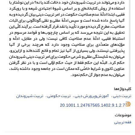
دارد و می‌تواند در تربیت شهروندان خود دخالت کند یا نه؟ در این نوشتار با
استفاده از روش کتابخانه‌ای و بر اساس شیوة اجتهادی شیعه و با رویکرد
فقهی، ابتدا ادلّة عدم صلاحیت حکومت در امر تربیت دینی بیان گردیده و به
آنها پاسخ داده شده است و سپس ادلّة عقلی و نقلی گوناگونی برای اثبات
صلاحیت، مطرح گردیده و مورد تأیید یا نقد قرار گرفته است. برآیند کلّی این
تحقیق به این نتیجه می‌رسد که بر اساس چارچوب‌ها و قواعد مرسوم در
استنباط فقهی، ادلّة عدم صلاحیت کافی نیست؛ ولی در مقابل، ادلّه و
مؤیّدهای متعدّدی برای صلاحیت وجود دارد که هرچند برخی از آنها
پذیرفتنی نیستند، ولی بسیاری از آنها نیز تمام و قانع کننده‌اند و ازاین‌رو،
می‌توان به شایستگی عقلی و شرعی حکومت برای امر تربیت دینی شهروندان
حکم کرد. البتّه این حکم فقط از حیث حکم اوّلی است و با در نظر گرفتن
عناوین ثانوی و شرایط خاصّی که ممکن است در جامعه وجود داشته باشد،
می‌توان به عدم جواز آن حکم نمود.
کلیدواژه‌ها
تربیت دینی
آموزش‌وپرورش دینی
تربیت حکومتی
تربیت شهروندان
20.1001.1.24767565.1402.9.1.2.7
موضوعات
فقه تربیتی