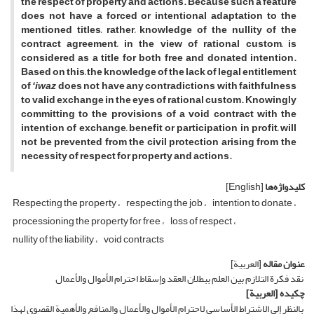
the respect of property and actions. Because such a feature
does not have a forced or intentional adaptation to the
mentioned titles, rather, knowledge of the nullity of the
contract agreement, in the view of rational custom, is
considered as a title for both free and donated intention.
Based on this, the knowledge of the lack of legal entitlement
of
ʻ
iwaz
does not have any contradictions with faithfulness
to valid exchange in the eyes of rational custom. Knowingly
committing to the provisions of a void contract with the
intention of exchange, benefit or participation in profit, will
not be prevented from the civil protection arising from the
necessity of respect for property and actions.
کلیدواژه‌ها
[English]
Respecting the property
respecting the job
intention to donate
processioning the property for free
loss of respect
nullity of the liability
void contracts
عنوان مقاله
[العربیة]
نقد فکرة التلازم بین العلم ببطلان العقد وإسقاط احترام الأموال والأعمال
چکیده
[العربیة]
بالنظر إلى الاشتراط الأساسی لاحترام الأموال والأعمال والمنافع والأهمیة القصوى لهذا