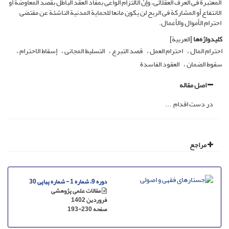
المعتبرة فی العرف العقلائی، وإنّ الالتزام الواعی بمفاد العقد الباطل بقصد المعاوضة أو
الانتفاع أو المشارکة فی الربح لن یکون مانعا للحمایة المدنیة الناشئة عن مقتضى
احترام الأموال والأعمال.
کلیدواژه‌ها
[العربیة]
احترام المال
احترام العمل
قصد التبرع
التسلیط المجانی
إسقاط الاحترام
سقوط الضمان
العقود الفاسدة
اصل مقاله
در دست اقدام ...
مراجع
دوره 9، شماره 1 - شماره پیاپی 30
مقالات علمی پژوهشی
فروردین 1402
صفحه
193-230