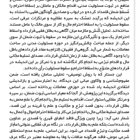
منافع در ثبوت مسئولیت مدنی، اقدامِ مالکان و عاملان بر اِسقاط احترام را
مُسقطِ ضمان قلمداد کرده­ و در ابواب و مصادیق گوناگون فقهی با استناد به
این اندیشه که برآیند تمسّک به سیره‌ عقلاییه و مرتکزات عرفی است،
سقوط مسئولیت را به اسقاط احترام مال و کار از سوی مالک یا عامل مستند
ساخته ­اند. تحلیلِ کُنش و ملازمه میان آگاهی به بطلان فقهی قرارداد و اسقاط
احترام از یک سو، و تأثیرگذاری این ملازمه در سقوط یا ثبوت ضمان از سوی
دیگر، از جمله مباحث چالش‌برانگیز در حوزه‌ مسئولیت مدنی در ساحت
معاملات به شمار می­ آید. گروهی از فقیهان، اِلتزام به مفاد قراردادهای باطل
را با وجود آگاهی به بطلان عقد از زمانِ انشای قرارداد، مصداق تسلیط مجّانی
مال و اقدام تبرّعی به انجامِ کار انگاشته اند و با تمرکز بر این اندیشه در
قراردادهای متنوّع به اِسقاط احترام و سقوط مسئولیت رأی داده ­اند.
این جستار که با روش توصیفی- تحلیلی سامان یافته ‌است، ضمن
مفهوم‌شناسی و واکاوی مبانی این دیدگاه، به اعتبارسنجی و بازاندیشی
انتقادی اندیشه‌ یاد شده در حوزه‌ی معاملات پرداخته است. بر اساس
دیدگاه برگزیده‌ این پژوهش، از آنجا که معیار اساسی ثبوت ضمان، بر سیره
و مرتکز عقلایی استوار است، اقدام به تسلیم مال یا انجام کار با علمِ محض به
بطلان قرارداد، بدون قصد تبرّع و مجّانیت و علم یا قرینه بر این قصد،
مصداق تسلیط مجّانی مال یا انجام تبرّعی کار و اِسقاط احترام اموال و اَعمال به
شمار نمی ­آید؛ زیرا چنین ویژگی فاقد انطباق قهری یا قصدی بر عناوین
یادشده است بلکه علم به بطلان قرارداد، در نگاه عرفِ عُقلایی عنوانی اعمّ از
قصد مجّانیت و تبرّع قلمداد می­ شود. بر این اساس، علم به عدمِ استحقاق
شرعىِ عوض، فاقد هرگونه منافات با وفا به معاوضه‌ معتبر در نگاه عرفِ