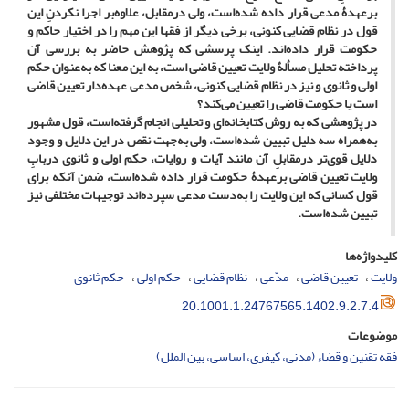
برعهدۀ مدعی قرار داده شده‌است، ولی درمقابل، علاوه‌بر اجرا نکردنِ این
قول در نظام قضایی کنونی، برخی دیگر از فقها این مهم را در اختیار حاکم و
حکومت قرار داده‌اند. اینک پرسشی که پژوهش حاضر به بررسی آن
پرداخته تحلیل مسألۀ ولایت تعیین قاضی است، به این معنا که به‌عنوان حکم
اولی و ثانوی و نیز در نظام قضایی کنونی، شخص مدعی عهده‌دار تعیین قاضی
است یا حکومت قاضی را تعیین می‌کند؟
در پژوهشی که به روش کتابخانه‌ای و تحلیلی انجام گرفته‌است، قول مشهور
به‌همراه سه دلیل تبیین شده‌است، ولی به‌جهت نقص در این دلایل و وجود
دلایل قوی‌‌تر درمقابلِ آن مانند آیات و روایات، حکم اولی و ثانوی دربابِ
ولایت تعیین قاضی برعهدۀ حکومت قرار داده شده‌است، ضمن آنکه برای
قول کسانی که این ولایت را به‌دست مدعی سپرده‌اند توجیهات مختلفی نیز
تبیین شده‌است.
کلیدواژه‌ها
ولایت
تعیین قاضی
مدّعی
نظام قضایی
حکم اولی
حکم ثانوی
20.1001.1.24767565.1402.9.2.7.4
موضوعات
فقه تقنین و قضاء (مدنی، کیفری، اساسی، بین الملل)