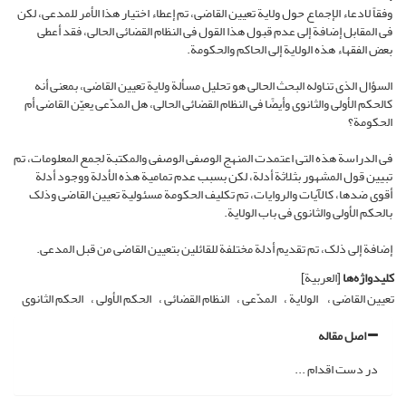
وفقاً لادعاء الإجماع حول ولایة تعیین القاضی، تم إعطاء اختیار هذا الأمر للمدعی، لکن
فی المقابل إضافة إلى عدم قبول هذا القول فی النظام القضائی الحالی، فقد أعطى
بعض الفقهاء هذه الولایة إلى الحاکم والحکومة.
السؤال الذی تناوله البحث الحالی هو تحلیل مسألة ولایة تعیین القاضی، بمعنى أنه
کالحکم الأولی والثانوی وأیضًا فی النظام القضائی الحالی، هل المدّعی یعیّن القاضی أم
الحکومة؟
فی الدراسة هذه التی اعتمدت المنهج الوصفی الوصفی والمکتبة لجمع المعلومات، تم
تبیین قول المشهور بثلاثة أدلة، لکن بسبب عدم تمامیة هذه الأدلة ووجود أدلة
أقوى ضدها، کالآیات والروایات، تم تکلیف الحکومة مسئولیة تعیین القاضی وذلک
بالحکم الأولی والثانوی فی باب الولایة.
إضافة إلى ذلک، تم تقدیم أدلة مختلفة للقائلین بتعیین القاضی من قبل المدعی.
کلیدواژه‌ها
[العربیة]
تعیین القاضی
‌ الولایة
المدّعی
النظام القضائی
الحکم الأولی
الحکم الثانوی
اصل مقاله
در دست اقدام ...