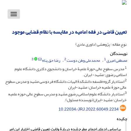
Toggle
vigation
تعیین قاضی در فقه امامیه در مقایسه با نظام قضایی موجود
نوع مقاله : پژوهشی (داوری عادی)
نویسندگان
3
2
1
مصطفی امیری
محمدعلی وطن دوست
رضا حق پناه
1
مدرس سطوح عالی حوزۀ علمیۀ خراسان و دانشجوی دکتری دانشگاه علوم
اسلامی رضوی؛ مشهد- ایران.
2
استادیار گروه فلسفه دانشکدۀ الهیات دانشگاه فردوسی مشهد و مدرس سطوح
عالی حوزۀ علمیه خراسان؛ مشهد-ایران
3
استادیار دانشگاه علوم اسلامی رضوی مشهد و مدرس سطوح عالی حوزه علمیه
خراسان؛ مشهد-ایران(نویسنده مسئول).
10.22034/JRJ.2022.60049.2234
چکیده
براساسِ ادعای اجماع مطرح‌شده دربارۀ ولایت تعیین قاضی، اختیار این امر