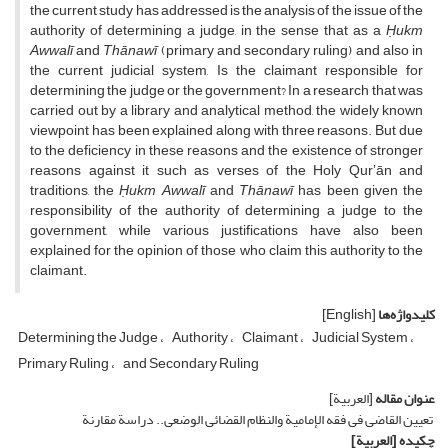
the current study has addressed is the analysis of the issue of the
authority of determining a judge, in the sense that as a
Ḥukm
Awwalī
and
Thānawī
(primary and secondary ruling) and also in
the current judicial system, Is the claimant responsible for
determining the judge or the government? In a research that was
carried out by a library and analytical method, the widely known
viewpoint has been explained along with three reasons. But due
to the deficiency in these reasons and the existence of stronger
reasons against it such as verses of the Holy Qurʼān and
traditions, the
Ḥukm Awwalī
and
Thānawī
has been given the
responsibility of the authority of determining a judge to the
government, while various justifications have also been
explained for the opinion of those who claim this authority to the
claimant.
کلیدواژه‌ها
[English]
Determining the Judge
Authority
Claimant
Judicial System
Primary Ruling
and Secondary Ruling
عنوان مقاله
[العربیة]
تعیین القاضی فی فقه الإمامیة والنظام القضائی الوضعی.. دراسة مقارنة
چکیده
[العربیة]