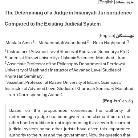
عنوان مقاله
[English]
The Determining of a Judge in Imāmīyah Jurisprudence
Compared to the Existing Judicial System
نویسندگان
[English]
1
2
3
Mostafa Amiri
Mohammdali Vatandoost
Reza Haghpanah
1
Instructor of Advaned Level Studies of Khurasan Seminary & Ph.D
Student at Razavi University of Islamic Sciences. Mashhad - Iran.
2
Associate Professor of the Philosophy Department at Ferdowsi
University of Mashhad & Instructor of Advaned Level Studies of
Khurasan Seminary.
3
Assistant Professor at Razavi University of Islamic Sciences &
Instructor of Advaned Level Studies of Khurasan Seminary, Mashhad
- Iran. (Corresponding Author);
چکیده
[English]
Based on the propounded consensus, the authority of
determining a judge has been given to the claimant, but on the
other hand, in addition to not implementing this view in the current
judicial system, some other jurists have given this importance
authority to the ruler and the government. Now, the question that