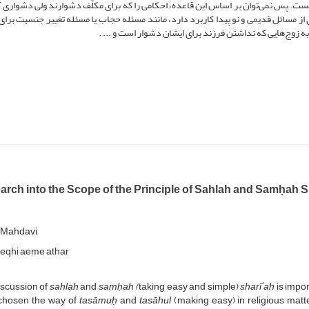
ست. پس نمی‌توان بر اساس این قاعده، احکامی را که برای مکلّف دشوارند ولی دشواری آن
از مسائل قدیمی و نو پیدا کاربرد دارد، مانند مسئله حجاب یا مسئله تغییر جنسیت برای
 زوج‌هایی که نداشتن فرزند برای ایشان دشوار است و ... .
arch into the Scope of the Principle of Sahlah and Samḥah S
 Mahdavi
eqhi aeme athar
iscussion of
sahlah
and
samḥah (
taking easy and simple)
sharīʻah
is impor
chosen the way of
tasāmuḥ
and
tasāhul
(making easy) in religious matters