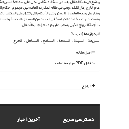
یتضح فی هذا المقال بعد دراسة الأدلة التی تدل على سماحة الشریعة ال
عام خارج إطار الفقه، وهی فی مقام المقارنة العامة بین مجموع أحکام ا
وبناء على هذه القاعدة، لا یمکن نفی الأحکام التی تشق على المکلف الاتی
وتستخدم نتیجة هذه الدراسة فی العدید من المسائل القدیمة والمستحد
بالأجنة للأزواج الذین یصعب علیهم عدم إنجاب الأطفال.
کلیدواژه‌ها
[العربیة]
الشریعة
السهلة
السمحة
التسامح
التساهل
الحرج
اصل مقاله
به فایل PDF مراجعه نمایید.
مراجع
دسترسی سریع
آخرین اخبار