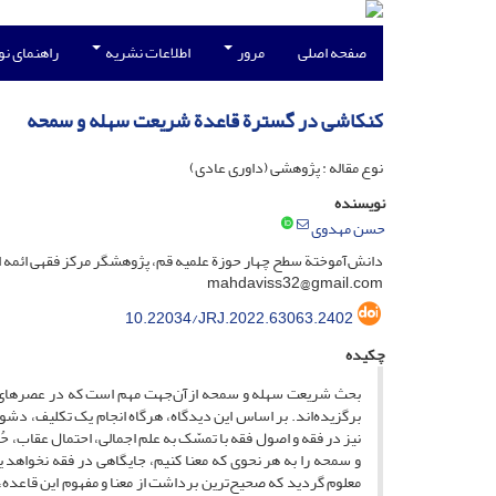
صفحه اصلی
مرور
اطلاعات نشریه
راهنمای ن
کنکاشی در گسترة قاعدة شریعت سهله و سمحه
نوع مقاله : پژوهشی (داوری عادی)
نویسنده
حسن مهدوی
دانش‌آموختة سطح چهار حوزة علمیه قم، پژوهشگر مرکز فقهی ائمه اطه
mahdaviss32@gmail.com
10.22034/JRJ.2022.63063.2402
چکیده
بحث شریعت سهله و سمحه ازآن‌جهت مهم است که در عصرهای مختل
برگزیده‌اند. بر اساس این دیدگاه، هرگاه انجام یک تکلیف، دشوا
نیز در فقه و اصول فقه با تمسّک به علم اجمالی، احتمال عقاب، حُ
و سمحه را به هر نحوی که معنا کنیم، جایگاهی در فقه نخواهد ی
معلوم گردید که صحیح‌ترین برداشت از معنا و مفهوم این قاعده، 