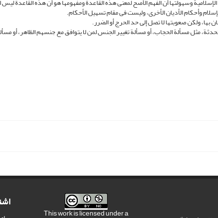
إسلامیة وسهولتها أن الفهم الأصح لمعنى هذه القاعدة ومفهومها هو أن هذه القاعدة لیس لها
لإسلام وأحکام الأدیان الأخرى، ولیست فی مقام تسهیل الأحکام.
ان بها، ولکن صعوبتها لا تصل إلى حد الحرج أو الضرر.
ثة، مثل مسألة الحجاب، أو مسألة تغییر الجنس لمن لا یتوافق مع جنسهم الظاهر، أو مسألة
اشت
This work is licensed under a
برای