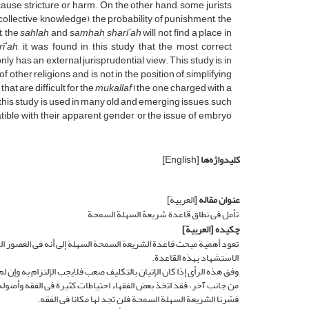
ot cause stricture or harm. On the other hand, some jurists
collective knowledge), the probability of punishment, the
t, the
sahlah
and
samḥah sharīʻah
will not find a place in
īʻah
, it was found in this study that the most correct
nly has an external jurisprudential view. This study is in
 other religions and is not in the position of simplifying
that are difficult for the
mukallaf
(the one charged with a
 of this study is used in many old and emerging issues, such
tible with their apparent gender, or the issue of embryo
کلیدواژه‌ها
[English]
عنوان مقاله
[العربیة]
تأمل فی نطاق قاعدة شریعة السهلة السمحة
چکیده
[العربیة]
تعود أهمیة مبحث قاعدة الشریعة السمحة السهلة إلى أنه فی العصور ال
الاستشهاد بهذه القاعدة.
وفق هذه الرأی إذا کان الإتیان بالتکلیف صعب فلایجب الإلتزام به وإن ل
من جانب آخر، فقد اتخذ بعض الفقهاء احتیاطات کثیرة فی الفقه وأصوله
فسّرنا الشریعة السهلة السمحة فلن تجد لها مکانا فی الفقه.