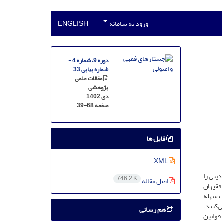
ورود به سامانه
ENGLISH
دوره 9، شماره 4 -
شماره پیاپی 33
مقالات علمی
پژوهشی
دی 1402
صفحه
39-68
فایل ها
XML
ینی را
746.2 K
اصل مقاله
فقیهان
عت سهله
‌کنند،
هم رسانی
قوانین