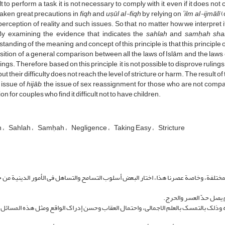
ult to perform a task, it is not necessary to comply with it, even if it does n
aken great precautions in
fiqh
and
uṣūl al-fiqh
by relying on
ʻilm al-ijmālī
(
erception of reality, and such issues. So that, no matter how we interpret i
By examining the evidence that indicates the
sahlah
and
samḥah shar
tanding of the meaning and concept of this principle is that this principle o
sition of a general comparison between all the laws of Islām and the laws of
ings. Therefore, based on this principle, it is not possible to disprove rulings 
 but their difficulty does not reach the level of stricture or harm. The result
 issue of
hijāb
, the issue of sex reassignment for those who are not compa
on for couples who find it difficult not to have children.
h
Sahlah
Samḥah
Negligence
Taking Easy
Stricture
مختلفة، وخاصة عصرنا هذا، اختار البعض أسلوب التسامح والتساهل فی الأمور الدینیة من 
م یصل حدّ العسر والحرج.
 وذلک بالتمسک بالعلم الاجمالی، واحتمال العقاب وحسن إدراک الواقع ومثل هذه المسائل،