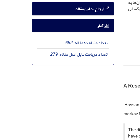
‌ها به
 کسانی
ارجاع به این مقاله
آمار
تعداد مشاهده مقاله:
652
تعداد دریافت فایل اصل مقاله:
279
A Rese
Hassan
markaz f
The d
have 