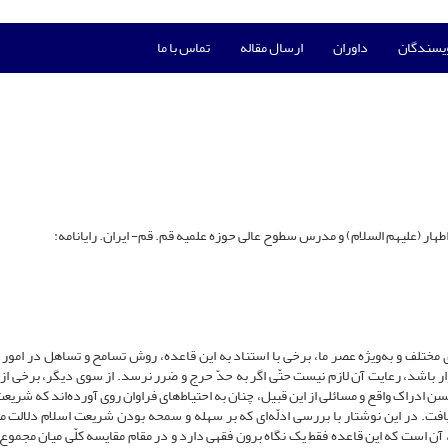
ویسندگان
داوران
ارسال مقاله
تماس با ما
ار (علیهم السلام) و مدرس سطوح عالی حوزه علمیه قم. قم- ایران. رایانامه:
ف و به‌ویژه عصر ما، برخی با استناد به این قاعده، روش تسامح و تساهل در امور د
ر باشد، رعایت آن لازم نیست حتّی اگر به حدّ حرج و ضرر نرسد. از سوی دیگر، برخی از 
سن ادراک واقع و مسائلی از این قبیل، چنان به احتیاط‌های فراوان روی آورده‌اند که شری
افت. در این نوشتار با بررسی ادلّه‌ای که بر سهله و سمحه بودن شریعت اسلام دلالت می
آن است که این قاعده فقط یک نگاه برون فقهی دارد و در مقام مقایسه کلّی میان مجموع 