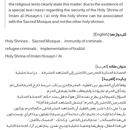
the religious texts clearly state this matter, due to the existence of
a special text (
naṣṣ
) regarding the security of the Holy Shrine of
Imām al-Ḥusayn’s (ʻa), only this holy shrine can be associated
with the Sacred Mosque and not the other holy shrines.
کلیدواژه‌ها
[English]
Holy Shrines
Sacred Mosque
immunity of criminals
refugee criminals
implementation of ḥudūd
Holy Shrine of Imām Ḥusayn (ʻA)
عنوان مقاله
[العربیة]
الحصانة الجنائیة للمجرمین اللاجئین إلى المشاهد المشرفة... دراسة تحلیلیة
چکیده
[العربیة]
وفقاً للرأی المشهور بین الفقهاء، المجرم الذی یرتکب جریمة خارج الحرم المکی ثم
یلجأ إلى الحرم، لم یؤخذ ولم یعاقب طالما یقیم فی الحرم.
السؤال المهم الذی یطرح نفسه الآن هو أنه هل یمتد حکم "الحصانة الجنائیة
للمجرمین اللاجئین إلى الحرم" لیشمل المشاهد المشرفة أم لا؟
ورداً على ذلک اعتبر بعض الفقهاء أن المشاهد المشرفة فی حکم الحرم، ویأتون
بأربعة أدلة لإثبات ادعائهم، لکن جماعة أخرى منهم لا تقبلون بهذا الرأی، ویستدلون
فی هذه المسألة بـ" عدم الدلیل الخاص" و کذلک " التمسک بالأصل".
فی هذا المقال، وبطریقة وصفیة تحلیلیة وبنهج نقدی، یتم تعزیز آراء الجماعة الثانیة