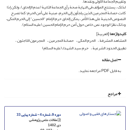
وتقییم الجماعة الأولى ونقدها.
لذلک ، یستنتج المؤلف فی النهایة صحة رأی الجماعة الثانیة (عدم الإلحاق)، ولکن إذا
کانت حصانة المجرمین الذین یلجأون إلى الحرم، مبنیة على أمن الحرم؛ کما تصرح
النصوص الدینیة على هذا الأمر، یمکن إلحاق حرم الإمام "الحسین" إلى الحرم المکی،
وذلک نظرًا لوجود نص خاص حول أمن حرم الإمام الحسین (علیه السلام).
کلیدواژه‌ها
[العربیة]
المشاهد المشرفة
الحرم المکی
حصانة المجرمین
المجرمون اللاجئون
تطبیق الحدود الشرعیة
حرم سید الشهداء(علیه السلام)
اصل مقاله
به فایل PDF مراجعه نمایید.
مراجع
دوره 9، شماره 4 - شماره پیاپی 33
مقالات علمی پژوهشی
دی 1402