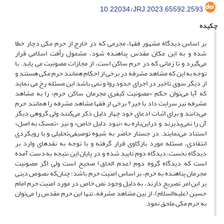
10.22034/JRJ.2023.65592.2593
چکیده
بر اساس دیدگاه مشهور فقها، مجرمی که در خارج از حرم مکی دچار خطا
شده و به این مکان مقدس پناهنده شود، مشمول رأفت اسلامی قرار
می‌گیرد و تا زمانی که در حرم ساکن است، از مجازات مصونیت می ­یابد. با
توجه به این که مشاهد مشرفه در برخی از احکام همانند حرم مکی هستند و
از دیگر سوی تاخیر در اجرای حدود روا و نمی باشد این مسئله رخ می نماید
که آیا می‌توان حکم «مصونیت کیفری مجرمان ساکن حرم» را به مشاهد
مشرفه نیز سرایت داد یا خیر؟ برخی از فقها مشاهد مشرفه را همانند حرم
می‌دانند و برای اثبات ادعای خود چهار دلیل ذکر می‌کنند ولی گروهی دیگر
آن را نمی‌پذیرند و دراین‌باره به «نبود دلیل خاص» و نیز «تمسک به اصل»
استناد می‌نمایند. در جستار حاضر به شیوه توصیفی–تحلیلی و با رویکردی
انتقادی، مسئله مورد بازکاوی قرار گرفته و با توجه به نقدهای وارد بر
دیدگاه نخست، دیدگاه دوم تایید شده و در پایان این نتیجه به دست آمده
است که دیدگاه گروه دوم (عدم الحاق) صحیح است ولی اگر مصونیت
مجرمان پناهنده به حرم، بر اساس امنیت حرم باشد؛ چنان‌که نصوص دینی
بر این امر تصریح دارند، به دلیل وجود نص خاص در مورد امنیت حرم امام
حسین (علیه‌السلام)، از بین مشاهد مشرفه، تنها این حرم مقدس را می‌توان
به حرم مکی ملحق نمود.