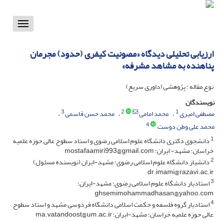
Toggle
vigation
ارزیابی تحلیلی دیدگاه «مصونیت کیفری (حدود) مجرمان
پناهنده به مشاهد مشرفه»
نوع مقاله : پژوهشی (داوری سریع)
نویسندگان
3
2
1
مصطفی امیری
محمد امامی
محمد حسن قاسمی
4
محمد علی وطن دوست
1
دانشجوی دکتری دانشگاه علوم اسلامی رضوی و استاد سطوح عالی حوزه علمیه
خراسان؛ مشهد- ایران: mostafaamiri993@gmail.com
2
دانشیار دانشگاه علوم اسلامی رضوی؛ مشهد-ایران (نویسنده مسئول)
dr.imami@razavi.ac.ir
3
استادیار دانشگاه علوم اسلامی رضوی؛ مشهد-ایران؛
ghsemimohammadhasan@yahoo.com
4
استادیار گروه فلسفه و حکمت اسلامی دانشگاه فردوسی مشهد و استاد سطوح
عالی حوزه علمیه خراسان؛ مشهد-ایران؛ ma.vatandoost@um.ac.ir