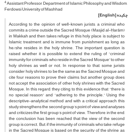
4
Assistant Professor, Department of Islamic Philosophy and Wisdom,
Ferdowsi University of Mashhad
چکیده
[English]
According to the opinion of well-known jurists, a criminal who
commits a crime outside the Sacred Mosque (Masjid al-Ḥarām)
in Makkah and then takes refuge in this holy place, is subject to
Islamic treatment and is immune from punishment as long as
he/she resides in the holy shrine. The important question is
raised whether it is possible to extend the ruling of “criminal
immunity for criminals who reside in the Sacred Mosque” to other
holy shrines as well or not. In response to that, some jurists
consider holy shrines to be the same as the Sacred Mosque and
cite four reasons to prove their claims, but another group does
not accept the association of other holy shrines with the Sacred
Mosque. In this regard, they citing to this evidence that “there is
no special reason” and “adhering to the principle.” Using the
descriptive-analytical method and with a critical approach, this
study strengthens the second group’s point of view and analyses
and criticizes the first group’s point of view. Therefore, in the end,
the conclusion has been reached that the view of the second
group is correct. But, if the immunity of criminals who take refuge
in the Sacred Mosque is based on the security of the shrine, as