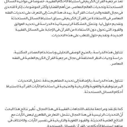
تعد مرجعیة القرآن الکریم فی استنباط الأحکام الفقهیة، خصوصاً فی مواجهة المسائل
المستحدثة وتحدیات العالم المعاصر، من أهم القضایا وأکثر الموضوعات إثارةً للتحدی
فی مجال الفقه والدراسات القرآنیة. یهدف هذا البحث إلى التعرف على تحدیات الفقه
المعاصر فی الاستفادة من القرآن الکریم فی سیاق استنباط المسائل المستحدثة
وتقدیم حلول لها. وتتمثل المشکلة الرئیسیة لهذه الدراسة فی تحدید العوائق
والقیود التی تحول دون الاستفادة من القرآن فی الإجابة على المسائل الفقهیة
الجدیدة، وتقدیم حلول للتغلب على هذه التحدیات.
تتناول هذه الدراسة، بالمنهج الوصفی التحلیلی وباستخدام المصادر المکتبیة،
دراسة وجهات النظر المختلفة فی مجال مرجعیة القرآن الکریم العلمیة فی الفقه
المعاصر.
تتناول هذه الدراسة، بالإضافة إلى تحدید المفاهیم بدقة، تحلیل التحدیات
الهرمینوطیقیة واللغویة والتاریخیة والمنهجیة فی استخدام الآیات القرآنیة لاستنباط
أحکام المسائل المستحدثة.
کما تمّ نقد ومراجعة مختلف الاتجاهات الفقهیة فی هذا المجال. تُظهر نتائج هذا البحث
أنّ التحدیات الرئیسیة فی هذا المجال تشمل: التعارض الظاهری لبعض الآیات مع
النتائج العلمیة الحدیثة، والقیود اللغویة والتاریخیة فی تفسیر الآیات، والاختلاف فی
مناهج استنباط الأحکام من القرآن للمسائل المستجدة.