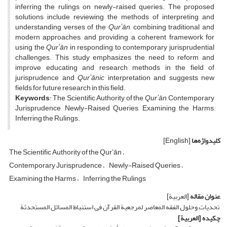
inferring the rulings on newly-raised queries. The proposed
solutions include reviewing the methods of interpreting and
understanding verses of the
Qurʼān
, combining traditional and
modern approaches, and providing a coherent framework for
using the
Qurʼān
in responding to contemporary jurisprudential
challenges. This study emphasizes the need to reform and
improve educating and research methods in the field of
jurisprudence and
Qurʼān
ic
interpretation and suggests new
fields for future research in this field.
Keywords
: The Scientific Authority of the
Qurʼān
, Contemporary
Jurisprudence, Newly-Raised Queries, Examining the Harms,
Inferring the Rulings.
کلیدواژه‌ها
[English]
The Scientific Authority of the Qurʼān
Contemporary Jurisprudence
Newly-Raised Queries
Examining the Harms
Inferring the Rulings
عنوان مقاله
[العربیة]
تحدیات وحلول الفقه المعاصر لمرجعیة القرآن فی استنباط المسائل المستحدثة
چکیده
[العربیة]