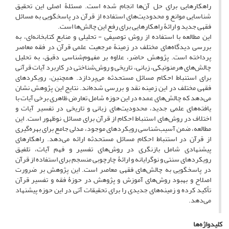
راهکارهایی برای حل آن‌ها انجام شده است. مسئلۀ اصلی این تحقیق
شناسایی موانع و محدودیت‌های استفاده از قرآن در پاسخگویی به مسائل
فقهی جدید و ارائۀ راهکارهایی برای رفع این چالش‌ها است.
این مطالعه با استفاده از روش توصیفی - تحلیلی و منابع کتابخانه‌ای، به
بررسی دیدگاه‌های مختلف در زمینۀ مرجعیت علمی قرآن در فقه معاصر
پرداخته است. پژوهش حاضر، علاوه بر مفهوم‌شناسی دقیق، به تحلیل
چالش‌های هرمنوتیکی، زبانی، تاریخی و روش‌شناختی در کاربرد آیات قرآنی
برای استنباط احکام مسائل مستحدثه می‌پردازد. همچنین، رویکردهای
فقهی مختلف در این زمینه نقد و بررسی شده‌اند. نتایج این پژوهش نشان
می‌دهد که چالش‌های عمده در این حوزه شامل تعارض ظاهری برخی آیات با
یافته‌های علمی جدید، محدودیت‌های زبانی و تاریخی در تفسیر آیات و
اختلاف در روش‌های استنباط احکام از قرآن برای مسائل نوظهور است. این
مطالعه، ضمن آسیب‌شناسی رویکردهای موجود، مدلی جامع برای بهره‌گیری
از قرآن در استنباط احکام مسائل مستحدثه ارائه می‌دهد. راهکارهای
پیشنهادی شامل بازنگری در روش‌های تفسیر و فهم آیات، تلفیق
رویکردهای سنتی و نوگرایانه و ارائۀ چارچوبی منسجم برای استفاده از قرآن
در پاسخگویی به چالش‌های فقهی معاصر است. این پژوهش بر ضرورت
اصلاح و بهبود روش‌های آموزش و پژوهش در حوزۀ فقه و تفسیر قرآن
تأکید کرده و زمینه‌های جدیدی را برای تحقیقات آتی در این حوزه پیشنهاد
می‌دهد.
کلیدواژه‌ها