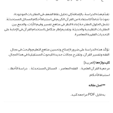
تقدّم هذه الدراسة، بالإضافة إلى تحلیل نقاط الضعف فی المقاربات الموجودة،
نموذجاً شاملاً للاستفادة من القرآن الکریم فی استنباط أحکام المسائل المستحدثة.
تشمل الحلول المقترحة إعادة النظر فی مناهج تفسیر وفهم الآیات، والجمع بین
المقاربات التقلیدیة والحدیثة، وتقدیم إطار متکامل لاستخدام القرآن فی الإجابة على
التحدیات الفقهیة المعاصرة.
تؤکّد هذه الدراسة على ضرورة إصلاح وتحسین مناهج التعلیم والبحث فی مجال
الفقه وتفسیر القرآن، وتقترح مجالات جدیدة للبحوث المستقبلیة فی هذا المجال.
کلیدواژه‌ها
[العربیة]
مرجعیة القرآن العلمیة
الفقه المعاصر
المسائل المستحدثة
دراسة الأخطاء
استنباط الأحکام
اصل مقاله
به فایل PDF مراجعه کنید.