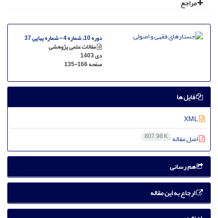
مراجع
دوره 10، شماره 4 - شماره پیاپی 37
مقالات علمی پژوهشی
دی 1403
صفحه
135-166
فایل ها
XML
807.98 K
اصل مقاله
هم رسانی
ارجاع به این مقاله