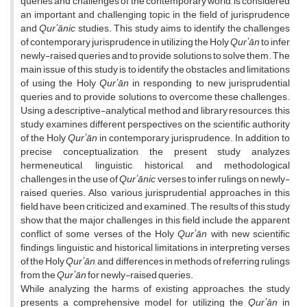
queries and challenges of the contemporary world, is considered
an important and challenging topic in the field of jurisprudence
and
Qurʼānic
studies. This study aims to identify the challenges
of contemporary jurisprudence in utilizing the Holy
Qurʼān
to infer
newly-raised queries and to provide solutions to solve them. The
main issue of this study is to identify the obstacles and limitations
of using the Holy
Qurʼān
in responding to new jurisprudential
queries and to provide solutions to overcome these challenges.
Using a descriptive-analytical method and library resources, this
study examines different perspectives on the scientific authority
of the Holy
Qurʼān
in contemporary jurisprudence. In addition to
precise conceptualization, the present study analyzes
hermeneutical, linguistic, historical, and methodological
challenges in the use of
Qurʼānic
verses to infer rulings on newly-
raised queries. Also, various jurisprudential approaches in this
field have been criticized and examined. The results of this study
show that the major challenges in this field include the apparent
conflict of some verses of the Holy
Qurʼān
with new scientific
findings, linguistic and historical limitations in interpreting verses
of the Holy
Qurʼān
, and differences in methods of referring rulings
from the
Qurʼān
for newly-raised queries.
While analyzing the harms of existing approaches, the study
presents a comprehensive model for utilizing the
Qurʼān
in