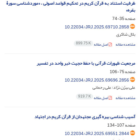
ظرفیت استناد به قرآن کریم در تحکیم قواعد اصولی ، «موردشناسی سورۀ
بقره»
صفحه
35-74
10.22034/JRJ.2025.69710.2858
بلال شاکری
899.75 K
مشاهده مقاله
اصل مقاله
مرجعیت ظهورات قرآنی با حفظ حجیت خبر واحد در تفسیر
صفحه
75-106
10.22034/JRJ.2025.69696.2856
علی بیژن نژاد؛ علی رحمانی
919.7 K
مشاهده مقاله
اصل مقاله
آسیب شناسی بهره گیری مجتهدان از قرآن کریم در اجتهاد
صفحه
107-134
10.22034/JRJ.2025.69551.2844