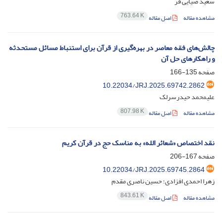
سعید ضیایی فر
763.64 K
مشاهده مقاله
اصل مقاله
چالش‌های فقه معاصر در بهره‌گیری از قرآن برای استنباط مسائل مستحدثه
و راهکارهای حل آن
صفحه
135-166
10.22034/JRJ.2025.69742.2862
علیمحمد حیدرسرلک
807.98 K
مشاهده مقاله
اصل مقاله
نقد اختصاص «شعائر الله» به مناسک حج در قرآن کریم
صفحه
167-206
10.22034/JRJ.2025.69745.2864
زهرا احمدی افزادی؛ حسین ناصری مقدم
843.61 K
مشاهده مقاله
اصل مقاله