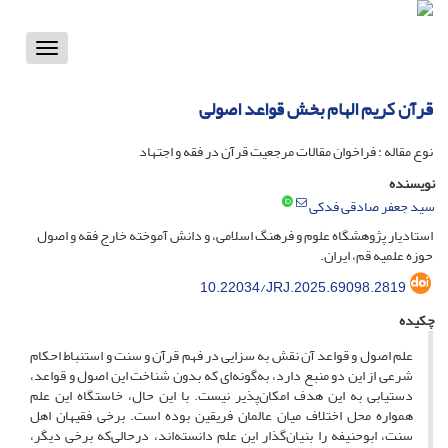
Toggle
vigation
قرآن کریم الهام بخش قواعد اصولی
نوع مقاله : فراخوان مقالات مرجعیت قرآن در فقه و اجتهاد
نویسنده
سید جعفر صادقی فدکی
استادیار پژوهشگاه علوم و فرهنگ اسلامی، و دانش آموخته خارج فقه و اصول
حوزه علمیه قم، ایران.
10.22034/JRJ.2025.69098.2819
چکیده
علم اصول و قواعد آن نقش به سزایی در فهم قرآن و سنت و استنباط احکام
شرعی از این دو منبع دارد، به‌گونه‌ای که بدون شناخت این اصول و قواعد،
دستیابی به این هدف امکان‌پذیر نیست. با این حال، خاستگاه این علم
همواره محل اختلاف میان عالمان فریقین بوده است. برخی فقیهان اهل
سنت، ابوحنیفه را بنیان‌گذار این علم دانسته‌اند، در‌حالی‌که برخی دیگر،