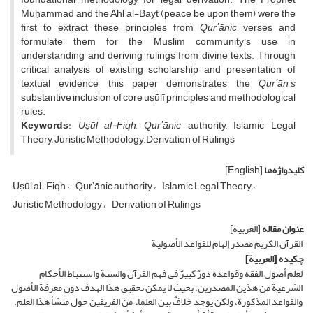
Muḥammad and the Ahl al-Bayt (peace be upon them) were the
first to extract these principles from
Qurʼānic
verses and
formulate them for the Muslim community’s use in
understanding and deriving rulings from divine texts. Through
critical analysis of existing scholarship and presentation of
textual evidence, this paper demonstrates the
Qurʼān’s
substantive inclusion of core uṣūlī principles and methodological
rules.
Keywords
:
Uṣūl al-Fiqh
,
Qurʼānic
authority, Islamic Legal
Theory, Juristic Methodology, Derivation of Rulings
کلیدواژه‌ها
[English]
Uṣūl al-Fiqh
Qurʼānic authority
Islamic Legal Theory
Juristic Methodology
Derivation of Rulings
عنوان مقاله
[العربیة]
القرآن الکریم مصدر إلهام للقواعد الأصولیة
چکیده
[العربیة]
لعلم أصول الفقه وقواعده دورٌ کبیرٌ فی فهم القرآن والسنة واستنباط الأحکام
الشرعیة من هذین المصدرین، بحیث لا یمکن تحقیق هذا الهدف دون معرفة الأصول
والقواعد المذکورة، ولکن یوجد خلافٌ بین العلماء من الفریقین حول منشأ هذا العلم.