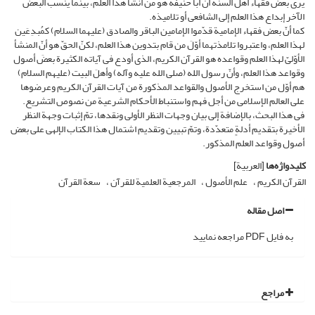
یرى بعض فقهاء أهل السنة أنّ أبا حنیفة هو من أنشأ هذا العلم، بینما ینسب البعض
الآخر إبداع هذا العلم إلى الشافعی أو تلامیذه.
کما أنّ بعض فقهاء الإمامیة قدّموا الإمامین الباقر والصادق (علیهما السلام) کمُبدِعَین
لهذا العلم، واعتبروا تلامذتهما أوّلَ من قام بتدوین هذا العلم، لکنّ الحقّ هو أنّ المنشأ
الأوّلیّ لهذا العلم وقواعده هو القرآن الکریم، الذی أودع فی آیاته الکثیرة بعضَ أصول
وقواعد هذا العلم، وأنّ رسول الله (صلى الله علیه وآله) وأهلَ البیت (علیهم السلام)
هم أوّل من استخرج الأصول والقواعد المذکورة من آیات القرآن الکریم وعرضوها
على العالم الإسلامی من أجل فهم واستنباط الأحکام الشرعیة من نصوص التشریع.
فی هذا البحث، بالإضافة إلى بیان وجهات النظر الأولى ونقدها، تمّ إثبات وجهة النظر
الأخیرة بتقدیم أدلةٍ متعدّدة، وتمّ تبیین وتقدیم اشتمال هذا الکتاب الإلهی على بعض
أصول وقواعد العلم المذکور.
کلیدواژه‌ها
[العربیة]
القرآن الکریم
علم الأصول
المرجعیة العلمیة للقرآن
سعة القرآن
اصل مقاله
به فایل PDF مراجعه نمایید
مراجع