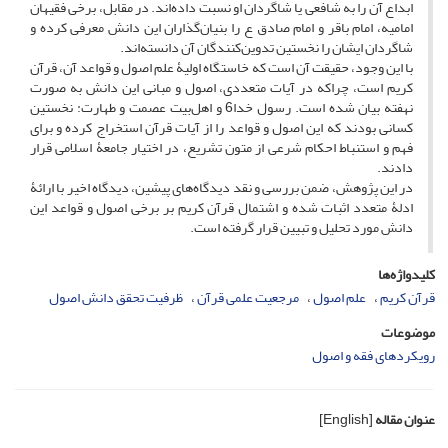
ابداع آن را به شافعی یا شاگردان او نسبت داده‌اند. در مقابل، برخی فقیهان
امامیه، امام باقر و امام صادق ع را بنیان‌گذاران این دانش معرفی کرده و
شاگردان ایشان را نخستین تدوین‌کنندگان آن دانسته‌اند.
با این وجود، حقیقت آن است که خاستگاه اولیۀ علم اصول و قواعد آن، قرآن
کریم است، چراکه در آیات متعددی، اصول و مبانی این دانش به صورت
نهفته بیان شده است. رسول خدا6 و اهل‌بیت عصمت و طهارت: نخستین
کسانی بودند که این اصول و قواعد را از آیات قرآن استخراج کرده و برای
فهم و استنباط احکام شرعی از متون تشریع، در اختیار جامعۀ اسلامی قرار
دادند.
در این پژوهش، ضمن بررسی و نقد دیدگاه‌های پیشین، دیدگاه اخیر با ارائۀ
ادلۀ متعدد اثبات شده و اشتمال قرآن کریم بر برخی اصول و قواعد این
دانش مورد تحلیل و تبیین قرار گرفته است.
کلیدواژه‌ها
قرآن کریم
علم اصول
مرجعیت علمی قرآن
ظرفیت تحقق دانش اصول
موضوعات
رویکردهای فقه و اصول
عنوان مقاله
[English]