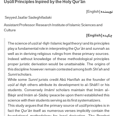
Uṣūlī Principles Inpired by the Holy Qurʼān
نویسنده
[English]
Seyyed Jaafar Sadeghifadaki
Assistant Professor, Research Institute of Islamic Sciences and
Culture
چکیده
[English]
The science of
uṣūl al-fiqh
(Islamic legal theory) and its principles
play a fundamental role in interpreting the
Qurʼān
and
sunnah
, as
well as in deriving religious rulings from these primary sources.
Indeed, without knowledge of these methodological principles,
proper juristic derivation would be unattainable. The origins of
this discipline, however, remain contested among both
Shīʻah
and
Sunnī
scholars.
While some
Sunnī
jurists credit Abū Hanīfah as the founder of
uṣūl al-fiqh
, others attribute its development to al-Shāfiʻī or his
students. Conversely,
Imāmī
scholars maintain that Imām al-
Bāqir and Imām al-Ṣādiq (peace be upon them) established this
science, with their students serving as its first systematizers.
This study argues that the primary source of
uṣūlī
principles is in
fact the
Qurʼān
itself, as numerous verses implicitly contain the
foundational methodology for legal derivation. The Prophet