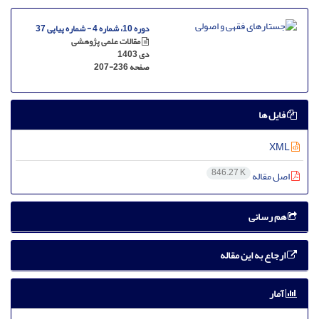
دوره 10، شماره 4 - شماره پیاپی 37
مقالات علمی پژوهشی
دی 1403
صفحه
207-236
فایل ها
XML
846.27 K
اصل مقاله
هم رسانی
ارجاع به این مقاله
آمار