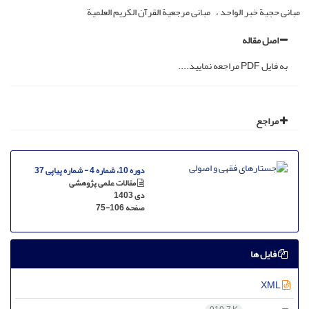
مبانی حجیة خبر الواحد
مبانی مرجعیة القرآن الکریم العلمیة
اصل مقاله
به فایل PDF مراجعه نمایید....
مراجع
دوره 10، شماره 4 - شماره پیاپی 37
مقالات علمی پژوهشی
دی 1403
صفحه
75-106
فایل ها
XML