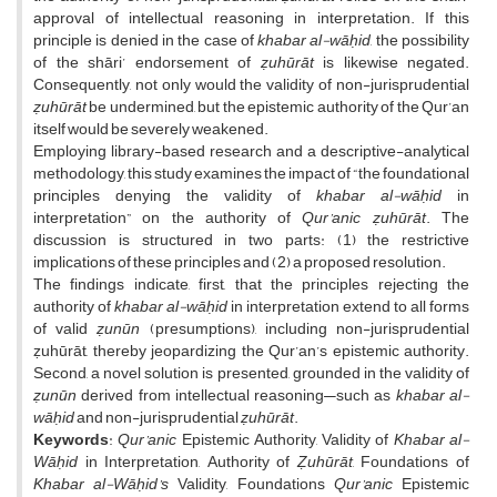
approval of intellectual reasoning in interpretation. If this
principle is denied in the case of
khabar al-wāḥid
, the possibility
of the shāri’ endorsement of
ẓuhūrāt
is likewise negated.
Consequently, not only would the validity of non-jurisprudential
ẓuhūrāt
be undermined, but the epistemic authority of the Qur’an
itself would be severely weakened.
Employing library-based research and a descriptive-analytical
methodology, this study examines the impact of “the foundational
principles denying the validity of
khabar al-wāḥid
in
interpretation” on the authority of
Qur’anic ẓuhūrāt
. The
discussion is structured in two parts: (1) the restrictive
implications of these principles and (2) a proposed resolution.
The findings indicate, first, that the principles rejecting the
authority of
khabar al-wāḥid
in interpretation extend to all forms
of valid
ẓunūn
(presumptions), including non-jurisprudential
ẓuhūrāt, thereby jeopardizing the Qur’an’s epistemic authority.
Second, a novel solution is presented, grounded in the validity of
ẓunūn
derived from intellectual reasoning—such as
khabar al-
wāḥid
and non-jurisprudential
ẓuhūrāt
.
Keywords
:
Qur’anic
Epistemic Authority, Validity of
Khabar al-
Wāḥid
in Interpretation, Authority of
Ẓuhūrāt
, Foundations of
Khabar al-Wāḥid’s
Validity, Foundations
Qur’anic
Epistemic