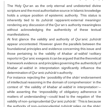
The Holy Qur’an, as the only eternal and undistorted divine
scripture and the most authoritative source in Islamic knowledge,
holds a unique position of epistemic authority. This status is
inherently tied to its
ẓuhūrāt
(apparent/external meanings),
rendering any discussion of the Qur’an’s authority meaningless
without acknowledging the authenticity of these textual
manifestations.
At first glance, the validity and authority of
Qur’anic
ẓuhūrāt
appear uncontested. However, given the parallels between the
foundational principles and evidence concerning this issue and
those pertaining to the validity of
khabar al-wāḥid
(solitary
reports) in Qur’anic exegesis, it can be argued that the theoretical
framework, evidence, and principles governing the authenticity of
khabar al-wāḥid
in interpretation significantly influence the
determination of
Qur’anic ẓuhūrāt’s
authority.
For instance, rejecting the “possibility of the
shāri’
endorsement
of intellectual reasoning in the domain of comprehension” in the
context of “the validity of
khabar al-wāḥid
in interpretation”—
while asserting the “impossibility of obligatory adherence in
matters of understanding”—could lead to the negation of “the
validity of non-jurisprudential
Qur’anic ẓuhūrāt
.” This is because
the authority of non-jurisprudential
ẓuhūrāt
relies on the shāri’