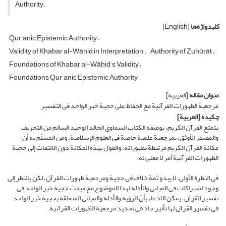
Authority.
کلیدواژه‌ها
[English]
Qur’anic Epistemic Authority
Validity of Khabar al-Wāḥid in Interpretation
Authority of Ẓuhūrāt
Foundations of Khabar al-Wāḥid’s Validity
Foundations Qur’anic Epistemic Authority
عنوان مقاله
[العربیة]
مرجعیة الظهورات القرآنیة مع الحفاظ على حجیة خبر الواحد فی التفسیر
چکیده
[العربیة]
یتمتع القرآن الکریم، بوصفه الکتاب السماوی الخالد الوحید السالم من التحریف
والمصدر الأوثق، بمرجعیة علمیة خاصة فی العلوم الإسلامیة. ومن المسلّم به أن
مکانة القرآن الکریم مرتبطة بظهوراته، والقول بهذه المکانة دون الالتفات إلى حجیة
الظهورات القرآنیة أمر لا معنى له.
فی النظرة الأولى، لا یبدو ثمة خلاف فی حجیة ومرجعیة ظهورات القرآن، لکن بالنظر إلى
وجود اشتراکات فی المبانی والأدلة لهذا الموضوع مع مبحث حجیة خبر الواحد فی
تفسیر القرآن، یمکن الادعاء بأنّ الرؤیة والأدلة والمبانی المتعلقة بحجیة خبر الواحد
فی تفسیر القرآن لها تأثیر جاد فی تحدید مرجعیة الظهورات القرآنیة.