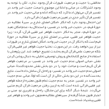
مخالفتی با حجیت و مرجعیت ظهورات قرآن وجود ندارد، لکن با توجه به
وجود اشتراکات در مبانی و ادلۀ این موضوع با مبحث حجیت خبر واحد در
تفسیر قرآن، می‌توان ادعا کرد که دیدگاه، ادله و مبانی حجیت خبر واحد در
تفسیر قرآن تأثیر جدی در تعیین مرجعیت ظهورات قرآنی دارد.
این احتمال وجود دارد که انکار «امکان امضای شارع بر سیرۀ عقلائیه در
حوزۀ فهم» در «حجیت خبر واحد در تفسیر» و استدلال به «عدم امکان تعبد
در حوزۀ فهم»، منجر به انکار «حجیت ظواهر غیر فقهی قرآن» گردد؛ زیرا
حجیت ظواهر غیر فقهی، مبتنی بر امضای شارع بر سیرۀ عقلائیه در حوزۀ
فهم است که با انکار آن در حجیت خبر واحد، امکان امضای شارع در ظهورات
نیز از بین خواهد رفت. در این صورت، نه‌تنها حجیت ظواهر غیر فقهی قرآن،
بلکه مرجعیت علمی قرآن کریم به‌شدت تضییع خواهد شد. این پژوهش با
استفاده از منابع کتابخانه‌ای و روش توصیفی‌ـ ‌تحلیلی به دنبال روشن کردن
نقش «مبانی اصولی عدم حجیت خبر واحد در تفسیر» بر مرجعیت ظواهر
قرآن کریم است و مباحث خود را در دو بخشِ نقش محدودکنندۀ «مبانی
اصولی عدم حجیت خبر واحد در تفسیر» و راه‌حل آن سامان داده است. نتایج
به‌دست‌آمده در این دو بخش حاکی از آن است که اولاً، مبانی عدم حجیت
خبر واحد در تفسیر، منجر به عدم حجیت تمام ظنون معتبره ازجمله ظواهر
غیر فقهی قرآنی شده است که به ازبین رفتن مرجعیت قرآن کریم منتهی
می‌گردد. نتیجۀ دیگر آنکه برای این مشکل، راه‌حل و تقریری نو، مبنی بر
اعتبار ظنون منشأ گرفته از سیره‌های عقلائیه همچون خبر واحد و ظواهر غیر
فقهی پیشنهاد شده است.