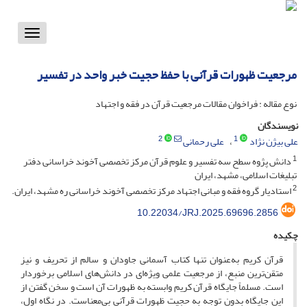
Toggle
vigation
مرجعیت ظهورات قرآنی با حفظ حجیت خبر واحد در تفسیر
نوع مقاله : فراخوان مقالات مرجعیت قرآن در فقه و اجتهاد
نویسندگان
2
1
علی بیژن نژاد
علی رحمانی
1
دانش پژوه سطح سه تفسیر و علوم قرآن مرکز تخصصی آخوند خراسانی دفتر
تبلیغات اسلامی، مشهد، ایران
2
استادیار گروه فقه و مبانی اجتهاد مرکز تخصصی آخوند خراسانی ره مشهد، ایران.
10.22034/JRJ.2025.69696.2856
چکیده
قرآن کریم به‌عنوان تنها کتاب آسمانی جاودان و سالم از تحریف و نیز
متقن‌ترین منبع، از مرجعیت علمی ویژه‌ای در دانش‌های اسلامی برخوردار
است. مسلماً جایگاه قرآن کریم وابسته به ظهورات آن است و سخن گفتن از
این جایگاه بدون توجه به حجیت ظهورات قرآنی بی‌معناست. در نگاه اول،