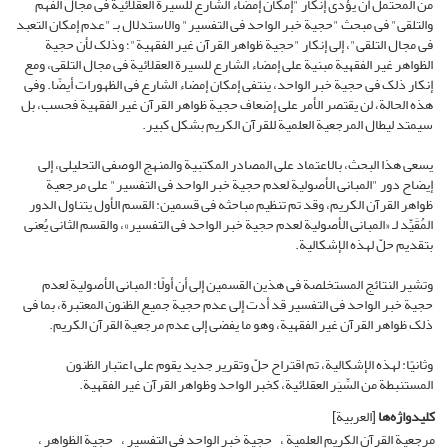
من المحتمل أن یؤدی إنکار "إمکان إمضاء الشارع للسیرة العقلائیة فی مجال الفهم
والتلقی" فی مبحث "حجیة خبر الواحد فی التفسیر" والاستدلال بـ "عدم إمکان التعبد
فی مجال التلقی"، إلى إنکار "حجیة ظواهر القرآن غیر الفقهیة"؛ وذلک لأن حجیة
الظواهر غیر الفقهیة مبنیة على إمضاء الشارع للسیرة العقلائیة فی مجال التلقی، ومع
إنکار ذلک فی حجیة خبر الواحد، ینتفی إمکان إمضاء الشارع فی الظهورات أیضًا. وفی
هذه الحالة، لن یقتصر الأمر على إضعاف حجیة ظواهر القرآن غیر الفقهیة فحسب، بل
سیمتد لیطال المرجعیة العلمیة للقرآن الکریم بشکل کبیر.
یسعى هذا البحث، بالاعتماد على المصادر المکتبیة والمنهج الوصفی التحلیلی، إلى
إیضاح دور "المبانی الأصولیة لعدم حجیة خبر الواحد فی التفسیر" على مرجعیة
ظواهر القرآن الکریم، وقد تم تنظیم مباحثه فی قسمین: القسم الأول یتناول الدور
المُقَیِّد لـ «المبانی الأصولیة لعدم حجیة خبر الواحد فی التفسیر»، والقسم الثانی یُعنى
بتقدیم حلّ لهذه الإشکالیة.
وتشیر النتائج المستخلصة فی هذین القسمین إلى أن أولًا: المبانی الأصولیة لعدم
حجیة خبر الواحد فی التفسیر قد أدت إلى عدم حجیة جمیع الظنون المعتبرة، بما فی
ذلک ظواهر القرآن غیر الفقهیة، وهو ما یفضی إلى عدم مرجعیة القرآن الکریم.
وثانیًا: لهذه الإشکالیة، تم اقتراح حلّ وتقریر جدید یقوم على اعتبار الظنون
المستنبطة من السِّیَر العقلائیة، کخبر الواحد وظواهر القرآن غیر الفقهیة.
کلیدواژه‌ها
[العربیة]
مرجعیة القرآن الکریم العلمیة
حجیة خبر الواحد فی التفسیر
حجیة الظواهر