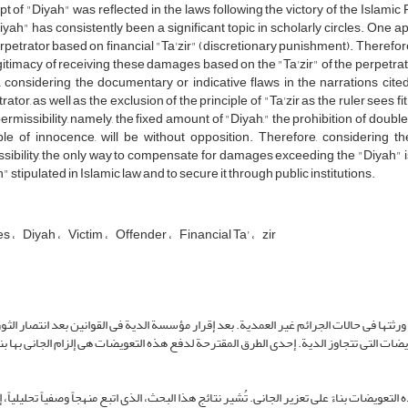
t of "Diyah" was reflected in the laws following the victory of the Islam
iyah" has consistently been a significant topic in scholarly circles. One
rpetrator based on financial "Ta'zir" (discretionary punishment). Therefore
gitimacy of receiving these damages based on the "Ta'zir" of the perpetra
t, considering the documentary or indicative flaws in the narrations cited 
rator, as well as the exclusion of the principle of "Ta'zir as the ruler sees f
rmissibility, namely, the fixed amount of "Diyah," the prohibition of doubl
iple of innocence, will be without opposition. Therefore, considering
sibility, the only way to compensate for damages exceeding the "Diyah" is
" stipulated in Islamic law and to secure it through public institutions.
es
Diyah
Victim
Offender
Financial Ta'
zir
 ورثتها فی حالات الجرائم غیر العمدیة. بعد إقرار مؤسسة الدیة فی القوانین بعد انتصار الثو
ضات التی تتجاوز الدیة. إحدى الطرق المقترحة لدفع هذه التعویضات هی إلزام الجانی بها بنا
ات بناءً على تعزیر الجانی. تُشیر نتائج هذا البحث، الذی اتبع منهجاً وصفیاً تحلیلیاً، إلى