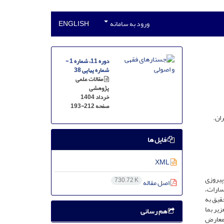
ورود به سامانه
ENGLISH
دوره 11، شماره 1 -
شماره پیاپی 38
مقالات علمی
پژوهشی
خرداد 1404
صفحه
193-212
ان.
فایل ها
XML
 پیروزی
730.72 K
اصل مقاله
سارات،
قیق به
زیر بما
هم رسانی
 معارض