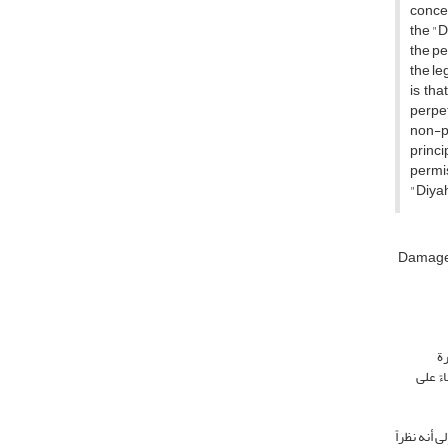
concep
the "D
the pe
the le
is tha
perpet
non-pe
princ
permis
"Diyah
Damag
رة
ءً على
 أنه نظراً