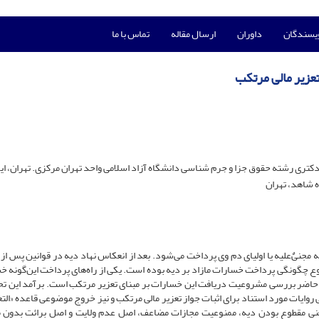
ویسندگان
داوران
ارسال مقاله
تماس با ما
تعزیر مالی مرتکب
تری رشته حقوق جزا و جرم شناسی دانشگاه آزاد اسلامی واحد تهران مرکزی. تهران، ایر
ه شاهد، تهران
جنی‌‌ٌعلیه یا اولیا‌ی دم وی پرداخت می‌شود. بعد از انعکاس نهاد دیه در قوانین پس از
وع چگونگی پرداخت خسارات مازاد بر دیه بوده است. یکی از راه‌های پرداخت این‌گونه خ
ش حاضر بررسی مشروعیت دریافت این خسارات بر مبنای تعزیر مرتکب است. برآمد این تح
روایات مورد استناد برای اثبات جواز تعزیر مالی مرتکب و نیز خروج موضوعی قاعده «التع
از یعنی مقطوع بودن دیه، ممنوعیت مجازات مضاعف، اصل عدم ولایت و اصل برائت بدون