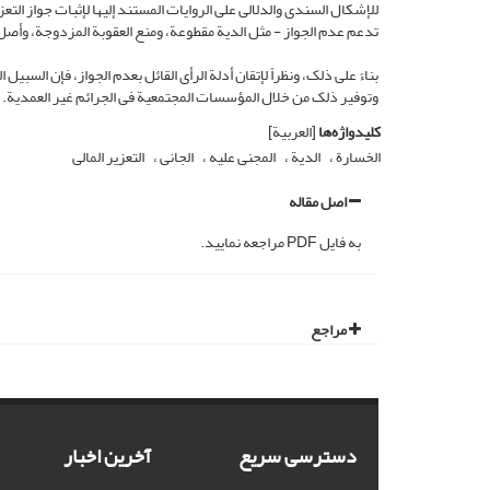
للإشکال السندی والدلالی على الروایات المستند إلیها لإثبات جواز التعزی
تدعم عدم الجواز - مثل الدیة مقطوعة، ومنع العقوبة المزدوجة، وأصل ع
بناءً على ذلک، ونظراً لإتقان أدلة الرأی القائل بعدم الجواز، فإن السبی
وتوفیر ذلک من خلال المؤسسات المجتمعیة فی الجرائم غیر العمدیة.
کلیدواژه‌ها
[العربیة]
الخسارة
الدیة
المجنی علیه
الجانی
التعزیر المالی
اصل مقاله
به فایل PDF مراجعه نمایید.
مراجع
دسترسی سریع
آخرین اخبار