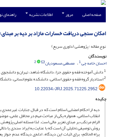
صفحه اصلی
مرور
اطلاعات نشریه
راهنمای ن
امکان‌ سنجی دریافت خسارات مازاد بر دیه بر مبنای 
نوع مقاله : پژوهشی (داوری سریع)
نویسندگان
2
1
احسان خامه چی
مصطفی مسعودیان
1
دانش آموخته فقه و حقوق جزا، دانشگاه شاهد، تهران و دانشجوی دک
2
استادیار گروه فقه و حقوق اسلامی، دانشکده علوم انسانی، دانشگا
10.22034/JRJ.2025.71225.2952
چکیده
دیه از احکام امضایی اسلام است که در قبال جنایات غیرعمدی به م
انقلاب اسلامی، همواره یکی از مباحث مهم در محافل علمی، موض
الزام مرتکب بر مبنای تعزیر مالی است. لذا مسئله اصلی پژوه
روش توصیفی تحلیلی آن است که با عنایت به ایراد سندی یا دلالی 
یراه الحاکم» برای اثبات این دیدگاه، ادله‌ی دیدگاه عدم جو