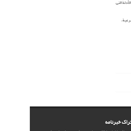
لأدلة التی
شرعیة،
راک خبرنامه