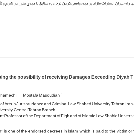
نها راه جبران خسارات مازاد بر دیه، واقعی کردن نرخ دیه‌ مطابق با دیه‌ی مقرر در شرع و ت
ng the possibility of receiving Damages Exceeding Diyah Thr
1
2
Khamechi
Mostafa Masoudian
of Arts in Jurisprudence and Criminal Law, Shahed University, Tehran, Iran
versity, Central Tehran Branch
nt Professor of the Department of Fiqh and of Islamic Law, Shahid University
" is one of the endorsed decrees in Islam, which is paid to the victim or t