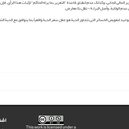
ر المالی للجانی، وکذلک عدم انطباق قاعدة "التعزیر بما یراه الحاکم" لإثبات هذا الرأی، فإن ا
دم الولایة، وأصل البراءة - تظل بلا معارض.
ل الوحید لتعویض الخسائر التی تتجاوز الدیة هو جعل سعر الدیة واقعیاً بما یتوافق مع الدیة ال
اشت
This work is licensed under a