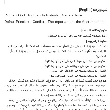
کلیدواژه‌ها
[English]
Rights of God
Rights of Individuals
General Rule
Default Principle
Conflict
The Important and the Most Important
عنوان مقاله
[العربیة]
أصل التقدم فی التزاحم بین حق الناس وحق الله
چکیده
[العربیة]
یُعدّ تقدیم حق الناس على حق الله أو عدم تقدیمه، أحد المباحث الأصولیة فی باب
التزاحم. وقد طُرحت خمسة احتمالات بخصوص تقدیم حق الله على حق الناس أو
العکس:
تقدیم حق الله على حق الناس على نحو موجبة کلیة.
تقدیم حق الناس على حق الله على نحو موجبة کلیة.
الأصل الأولی هو تقدیم حق الله على حق الناس.
الأصل الأولی هو تقدیم حق الناس على حق الله.
عدم وجود قاعدة کلیة أو أصل أولی، بل الرجوع إلى الأدلة والشواهد فی کل حالة.
لم یتم بحث هذا الموضوع بشکل کامل فی علم الأصول. والسؤال الرئیسی هو: أی من
هذه الاحتمالات هو الأرجح؟ تهدف هذه المقالة إلى نقد وبحث أدلة هذه الاحتمالات
بطریقة علمیة، حتى یمکن تطبیقها فی الفقه بعد إثباتها.
یرى الکاتب أن الأدلة التامة تدعم الاحتمال الرابع، وهو الرأی الوحید المرجح، ویُعدّ
هذا من ابتکارات هذه المقالة. کما أن طرح الاحتمالین الثالث والرابع، وتقدیم بعض
الأدلة والتقریرات للاحتمال الرابع، ونقد أدلة الاحتمالات الأخرى، هی أیضًا من