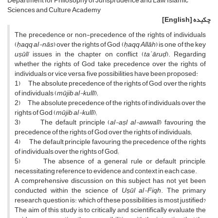
Department for Philosophy of Jurisprudence and Law, Islamic
Sciences and Culture Academy
چکیده
[English]
The precedence or non-precedence of the rights of individuals
(
ḥaqq al-nās
) over the rights of God (
ḥaqq Allāh
) is one of the key
uṣūlī
issues in the chapter on conflict (
taʿāruḍ
). Regarding
whether the rights of God take precedence over the rights of
individuals or vice versa, five possibilities have been proposed:
1) The absolute precedence of the rights of God over the rights
of individuals (
mūjib al-kullī
);
2) The absolute precedence of the rights of individuals over the
rights of God (
mūjib al-kullī
);
3) The default principle (
al-aṣl al-awwalī
) favouring the
precedence of the rights of God over the rights of individuals;
4) The default principle favouring the precedence of the rights
of individuals over the rights of God;
5) The absence of a general rule or default principle,
necessitating reference to evidence and context in each case.
A comprehensive discussion on this subject has not yet been
conducted within the science of
Uṣūl al-Fiqh
. The primary
research question is: which of these possibilities is most justified?
The aim of this study is to critically and scientifically evaluate the