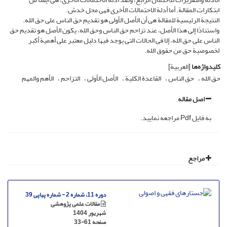
ابتکارات المقالة. أما أدلة الاحتمالات الأخرى فهی محل خدش.
النتیجة الرئیسیة للمقالة هی أن الأصل الأولی هو تقدیم حق الناس على حق الله.
واستنادًا إلى هذا الأصل، عند تزاحم حق الناس وحق الله، یکون الأصل هو تقدیم حق
الناس على حق الله، إلا فی الحالات التی یوجد فیها دلیل معتبر على أهمیة أکبر
لخصوصیة حق من حقوق الله.
کلیدواژه‌ها
[العربیة]
حق الله
حق الناس
القاعدة الکلیة
الأصل الأولی
التزاحم
الأهم والمهم
اصل مقاله
به فایل Pdf مراجعه نمایید.
مراجع
دوره 11، شماره 2 - شماره پیاپی 39
مقالات علمی پژوهشی
شهریور 1404
صفحه
33-61