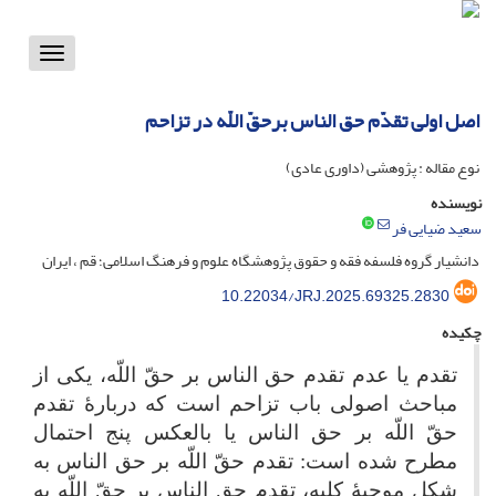
Toggle
vigation
اصل اولی تقدّم حق الناس برحقّ اللّه در تزاحم
نوع مقاله : پژوهشی (داوری عادی)
نویسنده
سعید ضیایی فر
دانشیار گروه فلسفه فقه و حقوق پژوهشگاه علوم و فرهنگ اسلامی؛ قم ، ایران
10.22034/JRJ.2025.69325.2830
چکیده
تقدم یا عدم تقدم حق الناس بر حقّ اللّه، یکی از
مباحث اصولی باب تزاحم است که دربارۀ تقدم
حقّ اللّه بر حق الناس یا بالعکس پنج احتمال
مطرح شده است
:
تقدم حقّ اللّه بر حق الناس به
شکل موجبۀ کلیه، تقدم حق الناس بر حقّ اللّه به