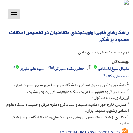
Toggle
vigation
راهکارهای فقهی اولویت‌بندی متقاضیان در تخصیص امکانات
محدود پزشکی
نوع مقاله : پژوهشی (داوری عادی)
نویسندگان
¶
3
2
1
دانیال شیخ‌الاسلامی
جعفر زنگنه شهرکی
سید علی دلبری
4
محمدعلی یگانه
1
دانشجوی دکتری حقوق اسلامی دانشگاه علوم اسلامی رضوی. مشهد، ایران.
2
استادیار گروه حقوق اسلامی دانشگاه علوم اسلامی رضوی. مشهد،
ایران(نویسنده مسئول)
3
مدرس خارج حوزه علمیه مشهد و استاد گروه علوم قرآن و حدیث دانشگاه علوم
اسلامی رضوی. مشهد، ایران.
4
دکترای پزشکی و متخصص بیهوشی و مراقبت‌های ویژه دانشگاه علوم پزشکی
مشهد
10.22034/JRJ.2025.70001.2877