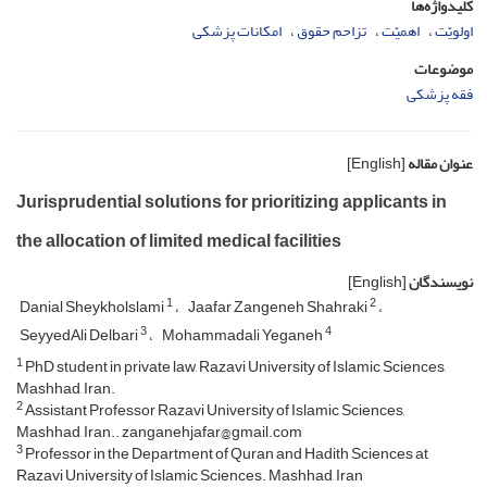
کلیدواژه‌ها
اولویّت
اهمیّت
تزاحم حقوق
امکانات پزشکی
موضوعات
فقه پزشکی
عنوان مقاله
[English]
Jurisprudential solutions for prioritizing applicants in
the allocation of limited medical facilities
نویسندگان
[English]
1
2
Danial Sheykholslami
Jaafar Zangeneh Shahraki
3
4
SeyyedAli Delbari
Mohammadali Yeganeh
1
PhD student in private law, Razavi University of Islamic Sciences,
Mashhad, Iran.
2
Assistant Professor Razavi University of Islamic Sciences,
Mashhad, Iran.. zanganehjafar@gmail.com
3
Professor in the Department of Quran and Hadith Sciences at
Razavi University of Islamic Sciences. Mashhad, Iran