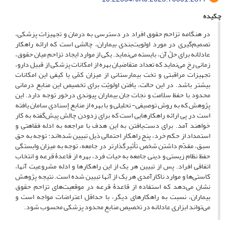
چکیده
در هنگامه تزاحم حقوق افراد در دسترسی به درمان و تجهیزات پزشکی،
تصمیم‌گیری در مورد اولویت‌بندی بیماران، چالشی است که ارائه راهکار
عادلانه برای حلّ آن، بایسته می‌نماید. یکی از موارد ایجاد تزاحم میان حقوق،
زمانی رخ می‌نماید که تعداد متقاضیان بهره از امکانات پزشکی از قبیل دارو،
تجهیزات مراقبتی و تخت بیمارستانی از میزان کمّی یا کیفی این امکانات
بیشتر باشد. در این حالت، یافتن اولویّت برای تخصیص این منابع درمانی
محدود با حفظ سلامت و نجات جان بیماران پیوندی درخور توجه دارد. این
پژوهش که به روش توصیفی- تحلیلی و با بهره از منابع إسنادی سامان یافته
است در پی ارائه راهکارهایی است که برای زدودن چالش پیش‌گفته به کار
خواهند آمد. برای دست‌یافتن به این هدف با مراجعه به ادله فقاهتی و
استمداد از حکم خرد، پنج راهکار احتمالی ذیل تبیین شده‌اند: توجه به حق
سبق، مقدّم داشتن شخص تأثیرگذارتر در جامعه، توجه به میزان وابستگی
حفظ نظام زیستی و دینی جامعه به حیات فرد، بهره از قاعدۀ قرعه و انتخاب
اتفاقی افراد. پس از تبیین هر یک از این راهکارها و ادله مشروعیت آنها،
کاستی‌ها و موارد ناکارآمدی هر یک از آنها تبیین شده است. نتیجه پژوهش
نشان می‌دهد که استفاده از قاعدۀ قرعه در موقعیت‌های تزاحم حقوق
بیماران، نسبت به راهکارهای دیگر، با حداقل اعتراضات مواجه است و
می‌تواند ابزاری عادلانه در تخصیص منابع محدود پزشکی محسوب شود.