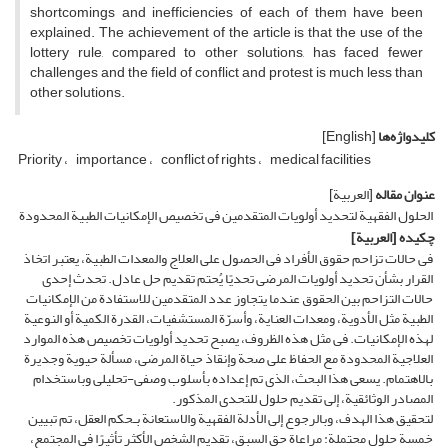
shortcomings and inefficiencies of each of them have been
explained. The achievement of the article is that the use of the
lottery rule, compared to other solutions, has faced fewer
challenges and the field of conflict and protest is much less than
other solutions.
کلیدواژه‌ها
[English]
Priority
importance
conflict of rights
medical facilities
عنوان مقاله
[العربیة]
الحلول الفقهیة لتحدید أولویات المتقدمین فی تخصیص الإمکانیات الطبیة المحدودة
چکیده
[العربیة]
فی حالات تزاحم حقوق الأفراد فی الحصول على العلاج والمعدات الطبیة، یعتبر اتخاذ
القرار بشأن تحدید أولویات المرضى تحدیًا یُحتم تقدیم حل عادل. تحدث إحدى
حالات التزاحم بین الحقوق عندما یتجاوز عدد المتقدمین للاستفادة من الإمکانیات
الطبیة مثل الأدویة، ومعدات العنایة، وأسرّة المستشفیات، القدرة الکمیة أو النوعیة
لهذه الإمکانیات. فی مثل هذه الظروف، یصبح تحدید أولویات تخصیص هذه الموارد
العلاجیة المحدودة مع الحفاظ على صحة وإنقاذ حیاة المرضى، مسألة حیویة وجدیرة
بالاهتمام. یسعى هذا البحث، الذی تم إعداده بأسلوب وصفی-تحلیلی وباستخدام
المصادر الوثائقیة، إلى تقدیم حلول للتحدی المذکور.
لتحقیق هذا الهدف، وبالرجوع إلى الأدلة الفقهیة والاستعانة بـحکم العقل، تم تبیین
خمسة حلول محتملة: مراعاة حق السبق، تقدیم الشخص الأکثر تأثیرًا فی المجتمع،