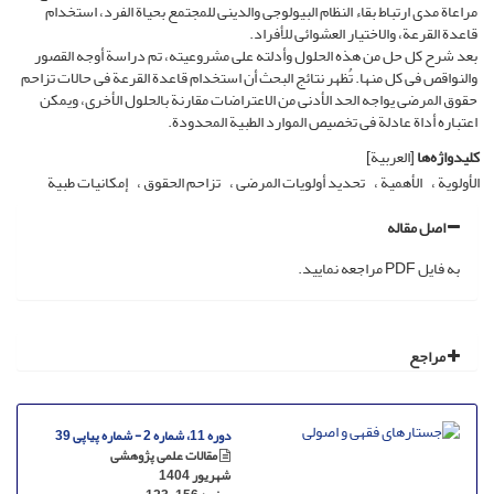
مراعاة مدى ارتباط بقاء النظام البیولوجی والدینی للمجتمع بحیاة الفرد، استخدام
قاعدة القرعة، والاختیار العشوائی للأفراد.
بعد شرح کل حل من هذه الحلول وأدلته على مشروعیته، تم دراسة أوجه القصور
والنواقص فی کل منها. تُظهر نتائج البحث أن استخدام قاعدة القرعة فی حالات تزاحم
حقوق المرضى یواجه الحد الأدنى من الاعتراضات مقارنة بالحلول الأخرى، ویمکن
اعتباره أداة عادلة فی تخصیص الموارد الطبیة المحدودة.
کلیدواژه‌ها
[العربیة]
الأولویة
الأهمیة
تحدید أولویات المرضى
تزاحم الحقوق
إمکانیات طبیة
اصل مقاله
به فایل PDF مراجعه نمایید.
مراجع
دوره 11، شماره 2 - شماره پیاپی 39
مقالات علمی پژوهشی
شهریور 1404