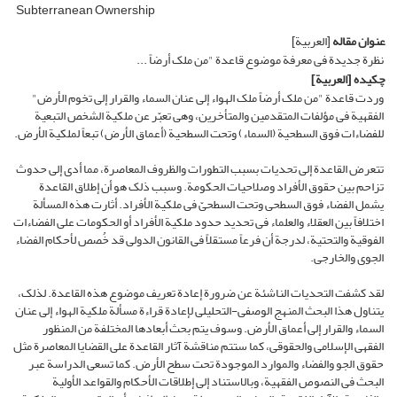
Subterranean Ownership
عنوان مقاله
[العربیة]
نظرة جدیدة فی معرفة موضوع قاعدة "من ملک أرضاً ...
چکیده
[العربیة]
وردت قاعدة "من ملک أرضاً ملک الهواء إلى عنان السماء والقرار إلى تخوم الأرض"
الفقهیة فی مؤلفات المتقدمین والمتأخرین، وهی تعبّر عن ملکیة الشخص التبعیة
للفضاءات فوق السطحیة (السماء) وتحت السطحیة (أعماق الأرض) تبعاً لملکیة الأرض.
تتعرض القاعدة إلى تحدیات بسبب التطورات والظروف المعاصرة، مما أدى إلى حدوث
تزاحم بین حقوق الأفراد وصلاحیات الحکومة. وسبب ذلک هو أن إطلاق القاعدة
یشمل الفضاء فوق السطحی وتحت السطحیّ فی ملکیة الأفراد. أثارت هذه المسألة
اختلافاً بین العقلاء والعلماء فی تحدید حدود ملکیة الأفراد أو الحکومات على الفضاءات
الفوقیة والتحتیة، لدرجة أن فرعاً مستقلاً فی القانون الدولی قد خُصص لأحکام الفضاء
الجوی والخارجی.
لقد کشفت التحدیات الناشئة عن ضرورة إعادة تعریف موضوع هذه القاعدة. لذلک،
یتناول هذا البحث المنهج الوصفی-التحلیلی لإعادة قراءة مسألة ملکیة الهواء إلى عنان
السماء والقرار إلى أعماق الأرض. وسوف یتم بحث أبعادها المختلفة من المنظور
الفقهی الإسلامی والحقوقی، کما ستتم مناقشة آثار القاعدة على القضایا المعاصرة مثل
حقوق الجو والفضاء والموارد الموجودة تحت سطح الأرض. کما تسعى الدراسة عبر
البحث فی النصوص الفقهیة، وبالاستناد إلى إطلاقات الأحکام والقواعد الأولیة