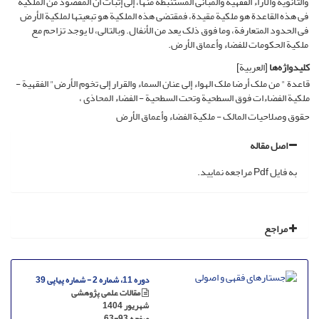
والثانویة والآراء الفقهیة والمبانی المستنبطة منها، إلى إثبات أن المقصود من الملکیة
فی هذه القاعدة هو ملکیة مقیدة، فمقتضى هذه الملکیة هو تبعیتها لملکیة الأرض
فی الحدود المتعارفة، وما فوق ذلک یعد من الأنفال. وبالتالی، لا یوجد تزاحم مع
ملکیة الحکومات للفضاء وأعماق الأرض.
کلیدواژه‌ها
[العربیة]
قاعدة " من ملک أرضا ملک الهواء إلى عنان السماء والقرار إلى تخوم الأرض" الفقهیة -
ملکیة الفضاءات فوق السطحیة وتحت السطحیة - الفضاء المحاذی
حقوق وصلاحیات المالک - ملکیة الفضاء وأعماق الأرض
اصل مقاله
به فایل Pdf مراجعه نمایید.
مراجع
دوره 11، شماره 2 - شماره پیاپی 39
مقالات علمی پژوهشی
شهریور 1404
صفحه
63-93