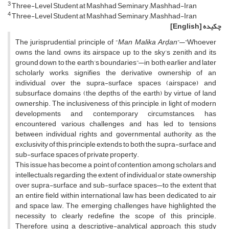
3
Three-Level Student at Mashhad Seminary ;Mashhad-Iran
4
Three-Level Student at Mashhad Seminary ;Mashhad-Iran
چکیده
[English]
The jurisprudential principle of “
Man Malika Arḍan
”—”Whoever
owns the land, owns its airspace up to the sky’s zenith and its
ground down to the earth’s boundaries”—in both earlier and later
scholarly works, signifies the derivative ownership of an
individual over the supra-surface spaces (airspace) and
subsurface domains (the depths of the earth) by virtue of land
ownership. The inclusiveness of this principle, in light of modern
developments and contemporary circumstances, has
encountered various challenges and has led to tensions
between individual rights and governmental authority, as the
exclusivity of this principle extends to both the supra-surface and
sub-surface spaces of private property.
This issue has become a point of contention among scholars and
intellectuals regarding the extent of individual or state ownership
over supra-surface and sub-surface spaces—to the extent that
an entire field within international law has been dedicated to air
and space law. The emerging challenges have highlighted the
necessity to clearly redefine the scope of this principle.
Therefore, using a descriptive-analytical approach, this study