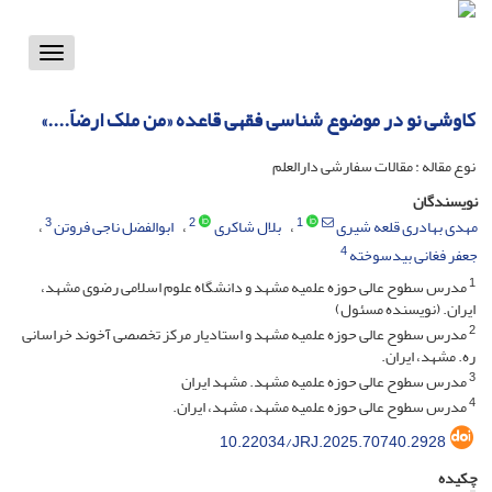
Toggle
vigation
کاوشی نو در موضوع شناسی فقهی قاعده «من ملک ارضاً....»
نوع مقاله : مقالات سفارشی دارالعلم
نویسندگان
3
2
1
مهدی بهادری قلعه شیری
بلال شاکری
ابوالفضل ناجی فروتن
4
جعفر فغانی بیدسوخته
1
مدرس سطوح عالی حوزه علمیه مشهد و دانشگاه علوم اسلامی رضوی مشهد،
ایران. (نویسنده مسئول)
2
مدرس سطوح عالی حوزه علمیه مشهد و استادیار مرکز تخصصی آخوند خراسانی
ره. مشهد، ایران.
3
مدرس سطوح عالی حوزه علمیه مشهد. مشهد ایران
4
مدرس سطوح عالی حوزه علمیه مشهد، مشهد، ایران.
10.22034/JRJ.2025.70740.2928
چکیده