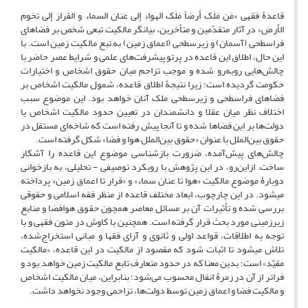
قاعدۀ فقهی «مَن مَلَک أرضاً مَلَک الهواءَ إلی عَنان السماء و القرارَ إلی تخوم
الأرض» در آثار متقدّمین و متأخرین، بیانگر مالکیت تبعی شخص بر فضاهای
فراسطحی (آسمان) و زیرسطحی (اعماق زمین) به تبع مالکیت زمین است. با
این حال، اطلاق این قاعده در پرتو پیشرفت‌های علمی و شرایط عصر حاضر با
چالش‌هایی روبه‌رو شده و موجب تزاحم میان حقوق اشخاص و اختیارات
حکومت گردیده است؛ زیرا نتیجۀ اطلاق قاعده، شمول مالکیت اشخاص بر
فضاهای فراسطحی و زیرسطحی ملک آنان خواهد بود. این موضوع سبب
اختلاف نظر میان عقلا و دانشمندان در تعیین حدود مالکیت اشخاص یا
دولت‌ها بر این فضاها شده و تا آنجا پیش رفته است که شاخه‌ای مستقل در
حقوق بین‌الملل با عنوان «حقوق بین‌الملل هوا و فضا» شکل گرفته است.
چالش‌های پیش‌آمده، ضرورت بازشناسی موضوع این قاعده را آشکار
ساخت. ازاین‌رو، در این پژوهش با رویکرد توصیفی - تحلیلی، به بازخوانی
دوبارۀ موضوع مالکیت «هوا تا عنان سماء» و «قرار تا اعماق زمین» پرداخته
می­شود. در این چارچوب، ابعاد مختلف قاعده از منظر فقه اسلامی و حقوقی
بررسی شده و تأثیرات آن بر مسائل معاصر همچون حقوق هوافضا و منابع
زیرزمینی مورد بحث قرار گرفته است. همچنین با کاوش در متون فقهی و با
توجه به اطلاقات، قواعد اولی و ثانوی و آرای فقها و مبانی استخراج‌شده،
تلاش می­شود تا اثبات شود که مقصود از مالکیت در این قاعده، «مالکیت
مقیَّد» است؛ بدین معنا که در حدود متعارف تابع مالکیت زمین خواهد بود و
فراتر از آن در زمرۀ انفال محسوب می‌شود؛ بنابراین، میان مالکیت اشخاص
و مالکیت فضا و اعماق زمین توسط دولت‌ها، تزاحمی وجود نخواهد داشت.