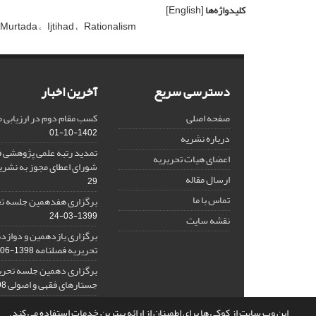
کلیدواژه‌ها
[English]
 Murtada
Ijtihad
Rationalism
دسترسی سریع
آخرین اخبار
صفحه اصلی
کسب مقام دوم در ارزیابی 
1402-10-01
درباره نشریه
تمدید رتبه علمی پژوهشی ف
اعضای هیات تحریریه
شورای اعطای مجوز به نشر
ارسال مقاله
29
تماس با ما
برگزاری هفدهمین جلسه تح
1399-03-24
نقشه سایت
برگزاری یازدهمین و دواز
تحریریه فصلنامه
1398-06-26
برگزاری دهمین جلسه تحری
جستارهای فقهی و اصولی
2-15
این وب سایت از کوکی ها برای اطمینان از ارائه بهترین خدمات استفاده می کند.