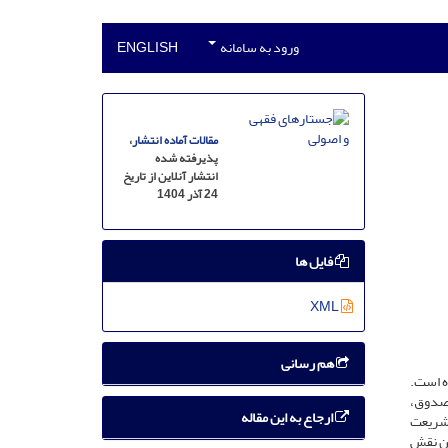
ورود به سامانه
ENGLISH
مقالات آماده انتشار
،
پذیرفته شده
انتشار آنلاین از تاریخ
24 آذر 1404
فایل ها
XML
هم رسانی
ه است.
 صدوق،
ارجاع به این مقاله
 شریعت
ین نقش