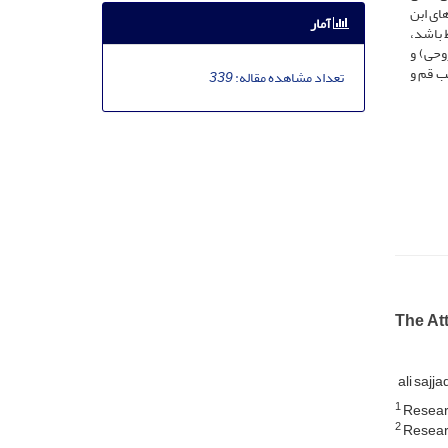
ای ابن
آمار
ط باشد،
وحی) و
ب قم و
تعداد مشاهده مقاله:
339
The Att
ali sajj
1
Researc
2
Researc