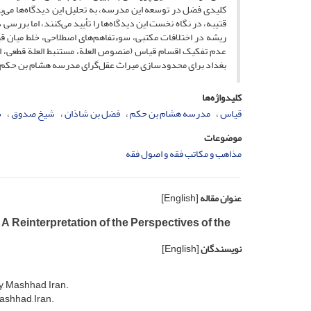
کلیدی فضل در توسعه این مدرسه، به تحلیل این دیدگاه‌ها می‌پ
قتیبه، در نگاه نخست این دیدگاه‌ها را تأیید می‌کنند، اما بررس
ریشه در اختلافات مکتبی، سوءتفاهم‌های اصطلاحی، خلط میان قی
عدم تفکیک اقسام قیاس (منصوص العلة، مستنبط العلة قطعی، اول
بغداد برای محدودسازی میراث عقل‌گرای مدرسه هشام بن حکم 
کلیدواژه‌ها
قیاس
مدرسه هشام بن حکم
فضل بن شاذان
شیخ صدوق
س
موضوعات
مذاهب و مکاتب فقه و اصول فقه
عنوان مقاله
[English]
A Reinterpretation of the Perspectives of the
نویسندگان
[English]
, Mashhad, Iran.
ashhad, Iran.