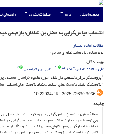
صفحه اصلی
مرور
اطلاعات نشریه
راهنمای ن
انتساب قیاس‌گرایی به فضل بن شاذان؛ بازفهمی دیدگ
مقالات آماده انتشار
نوع مقاله : پژوهشی (داوری سریع)
نویسندگان
2
1
علی سجادی عباس آبادی
علی الهی خراسانی
1
پژوهشگر مرکز تخصصی دارالفقه، حوزه علمیه خراسان، مشهد، ایرا
2
پژوهشگر بنیاد پژوهش‌های اسلامی، بنیاد پژوهش‌های اسلامی، مشه
10.22034/JRJ.2025.72630.3036
چکیده
مقالۀ پیش‌رو، نسبتِ قیاس‌گرایی در رویکرد استنباطی فضل بن
وی توسّط سردمداران مکتب قم و بغداد، به قیاس‌گرایی در استن
نماینده اخبارگرایی قم، فتاوای فضل را نادرست و متأثر از قیا
تلقی کرده است. این پژوهش با تبیین مفهوم قیاس در اندیشه 