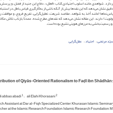
ردازد. شواهدی مانند اسلوب اجتهادی کتاب «العلل»، دفاع ابن جنید از فضل، و پرسش‌ه
ی دقیق نشان می‌دهد که این نقدها بیش از آنکه ناشی از به‌کارگیری قیاس باطل در استنبا
اس‌نماها (مانند أخذ به شواهد، مقاصد شریعت، تعلیل‌گرایی، تفریع فروع، و موافقت ر
ویت) دارند. این مقاله نشان می‌دهد که نقدهای مطرح‌شده، عمدتاً بازتاب تلاش مکات
و رسمیت‌بخشی به مرزهای هویتی تشیع بوده است.
یّد مرتضی
اجتهاد
عقل‌گرایی
ribution of Qiyās-Oriented Rationalism to Faḍl ibn Shādhān: 
1
2
adi abbas abadi
ali Elahi Khorasani
h Assistant at Dar al-Fiqh Specialized Center, Khurasan Islamic Seminary
her at the Islamic Research Foundation, Islamic Research Foundation, M