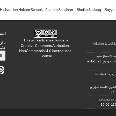
Hisham ibn Hakam School
Fazl ibn Shadhan
Sheikh Sadouq
Sayyid
اشت
This work is licensed under a
برای
مقالات پژوهشگاه
Creative Commons Attribution-
مشت
NonCommercial 4.0 International
صلنامه از سوی
License
یات حوزوی
1398-01-
ریریه فصلنامه
دهمین جلسه شورای
ریه فصلنامه
1398-0