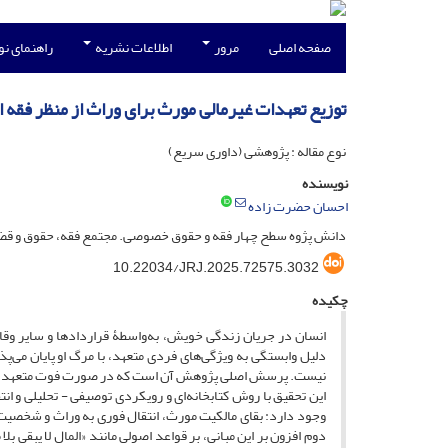
صفحه اصلی
مرور
اطلاعات نشریه
راهنمای ن
توزیع تعهدات غیرمالی مورث برای وراث از منظر فقه ا
نوع مقاله : پژوهشی (داوری سریع)
نویسنده
احسان حضرت زاده
دانش پژوه سطح چهار فقه و حقوق خصوصی. مجتمع فقه، حقوق و قضای
10.22034/JRJ.2025.72575.3032
چکیده
انسان در جریان زندگی خویش، به‌واسطۀ قراردادها و سایر وقای
دلیل وابستگی به ویژگی‌های فردی متعهد، با مرگ او پایان می‌پذ
نیست. پرسش اصلی پژوهش آن است که در صورت فوت متعهد، آیا
این تحقیق با روش کتابخانه‌ای و رویکردی توصیفی - تحلیلی و ا
وجود دارد: بقای مالکیت مورث، انتقال فوری به وراث و شخصیت 
دوم افزون بر این مبانی، بر قواعد اصولی مانند «المال لا یبقی بل