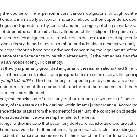
 the course of life, a person incurs various obligations through contract
tions are intrinsically personal in nature and, due to their dependence upon 
tinguished upon death. By contrast, another category of obligations lacks
ot depend upon the individual attributes of the obligor. The principal
r’s death, such obligations are transferred to the heirs or instead lapse enti
ing a library-based research method and adopting a descriptive, analytic
principal theories have been advanced concerning the legal nature of the
uance of the decedent’s ownership after death; (2) the immediate transfer o
 as an independent juridical entity
.
rst theory is primarily grounded in Qurʼānic verses, narrations (
ḥadīth
), a
on to these sources, relies upon jurisprudential maxims such as the princ
 yabqā bilā mālik
). The third theory—shaped in part by comparative e
e determination of the moment of transfer and the suspension of the heir
stration and settlement
.
alytical conclusion of this study is that, through a synthesis of these 
ality of the estate can be derived within Imāmī jurisprudence. According
ndent legal status from the moment of death until the completion of settl
tions does definitive ownership transfer to the heirs
.
ndings further indicate that pecuniary debts are transferable and are satis
tions, however, due to their intrinsically personal character, are extin
 incidental financial consequences. In this respect, the Iranian legal syste