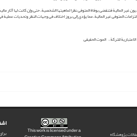
لدیون غیر المالیة فتنقضی بوفاة المتوفى نظرا لماهیتها الشخصیة، حتى وإن کانت لها آثار مالیة
 التزامات المتوفى غیر المالیة، مما یؤدی إلى بروز اختلاف فی وجهات النظر وتحدیات عملیة ف
لاعتباریة للترکة
الموت الحقیقی
اشت
This work is licensed under a
برای
مقالات پژوهشگاه