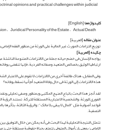
trinal opinions and practical challenges within judicial
کلیدواژه‌ها
[English]
sion
Juridical Personality of the Estate
Actual Death
عنوان مقاله
[العربیة]
توزیع التزامات المورث غیر المالیة على الورثة من منظور الفقه الإمامی وا
چکیده
[العربیة]
یواجه الإنسان فی خضم حیاته جملة من الالتزامات المتنوعة الناشئة ع
ارتباطها الوثیق بخصائص المتعهد وصفاته الفردیة، فإنها تنقضی بوفاته.
وفی المقابل، هناک طائفة أخرى من الالتزامات لا تقوم على الاعتبار ال
هذه الالتزامات إلى الورثة فی حال وفاة المتعهد أم أنها تسقط بوفاته؟
لقد أنجز هذا البحث باتباع المنهج المکتبی وبمنظور وصفی تحلیلی ونقدی
الفوری للورثة، والشخصیة الاعتباریة المستقلة للترکة. تستند الرؤیة الأو
قواعد أصولیة مثل "المال لا یبقى بلا مالک"؛ والرؤیة الثالثة، بتأثرها ب
التصفیة.
تتمثل النتیجة التحلیلیة لهذا البحث فی أنه یمکن من خلال التوفیق بین
الإمامی؛ بمعنى إن أموال المتوفى تتمتع بحیاة حقوقیة مستقلة حتى زمن