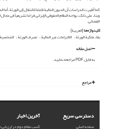
کما أظهرت الدراسات أن الدیون المالیة قابلة للانتقال إلى الورثة، أما ا
وبناء على ذلک، یواجه النظام الحقوقی الإیرانی فراغا تشریعیاً فی مجال
القضائی.
کلیدواژه‌ها
[العربیة]
بقاء ملکیة الورثة
الالتزامات غیر المالیة
تصرف الورثة
الشخصیة ا
اصل مقاله
به فایل PDF مراجعه نمایید.
مراجع
دسترسی سریع
آخرین اخبار
صفحه اصلی
کسب مقام دوم در ارزیابی 