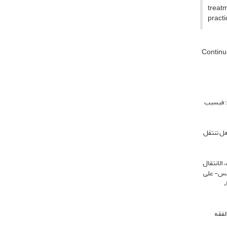
treatm
practi
Continu
ة؛ فبسبب
هل تنتقل
 الانتقال
لأسس- على
ء
لفقه