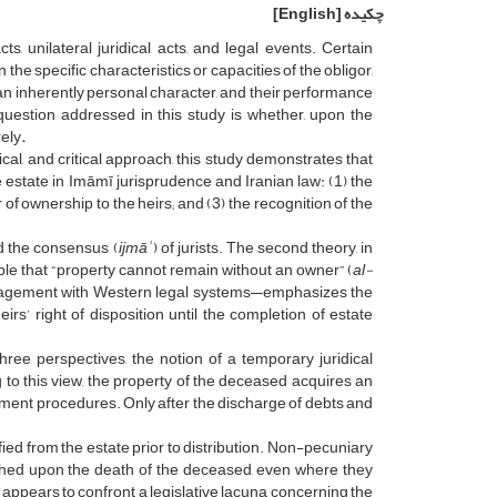
چکیده
[English]
s, unilateral juridical acts, and legal events. Certain
the specific characteristics or capacities of the obligor,
 an inherently personal character, and their performance
 question addressed in this study is whether, upon the
rely
.
al, and critical approach, this study demonstrates that
 estate in Imāmī jurisprudence and Iranian law: (1) the
f ownership to the heirs; and (3) the recognition of the
nd the consensus (
ijmāʿ
) of jurists. The second theory, in
iple that “property cannot remain without an owner” (
al-
ngagement with Western legal systems—emphasizes the
s’ right of disposition until the completion of estate
three perspectives, the notion of a temporary juridical
 to this view, the property of the deceased acquires an
ement procedures. Only after the discharge of debts and
fied from the estate prior to distribution. Non-pecuniary
guished upon the death of the deceased, even where they
m appears to confront a legislative lacuna concerning the