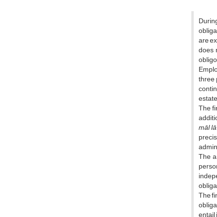
During
obliga
are ex
does n
obligo
Employ
three 
contin
estate
The fi
additi
māl lā
precis
admini
The an
person
indepe
obliga
The fi
obliga
entail