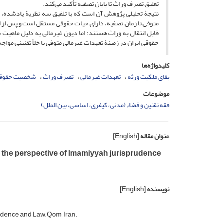
تعلیق تصرف وراث تا پایان تصفیه تأکید می‌کند.
نتیجۀ تحلیلی پژوهش آن است که با تلفیق سه نظریۀ یادشده، می
متوفی تا زمان تصفیه، دارای حیات حقوقی مستقل است و پس از ا
قابل انتقال به وراث هستند؛ اما دیون غیرمالی به دلیل ماهیت ش
حقوقی ایران در زمینۀ تعهدات غیرمالی متوفی با خلأ تقنینی مواج
کلیدواژه‌ها
بقای ملکیت ورثه
تعهدات غیرمالی
تصرف وراث
شخصیت حقوقی
موضوعات
فقه تقنین و قضاء (مدنی، کیفری، اساسی، بین الملل)
عنوان مقاله
[English]
rom the perspective of Imamiyyah jurisprudence
نویسنده
[English]
udence and Law, Qom, Iran.