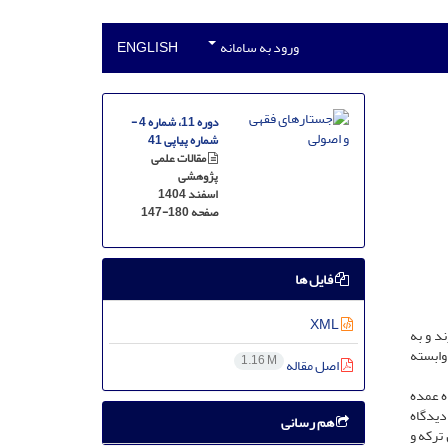
ورود به سامانه
ENGLISH
دوره 11، شماره 4 -
شماره پیاپی 41
مقالات علمی
پژوهشی
اسفند 1404
صفحه
147-180
فایل ها
XML
د و به
وابسته
1.16 M
اصل مقاله
ه عمده
دیدگاه
هم رسانی
 ترکه و