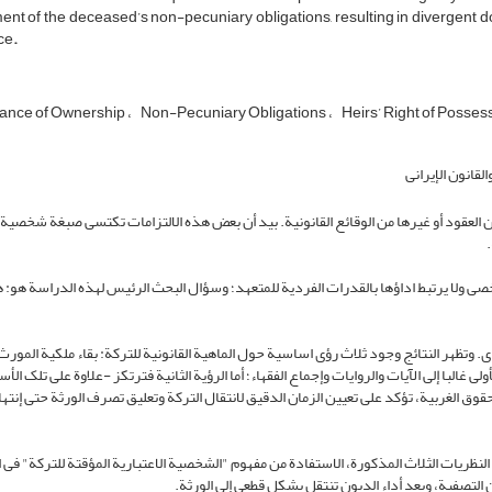
ent of the deceased’s non-pecuniary obligations, resulting in divergent doc
ce
.
ance of Ownership
Non-Pecuniary Obligations
Heirs’ Right of Posses
لقانون الإیرانی
ن العقود أو غیرها من الوقائع القانونیة. بید أن بعض هذه الالتزامات تکتسی صبغة شخصی
شخصی ولا یرتبط اداؤها بالقدرات الفردیة للمتعهد؛ وسؤال البحث الرئیس لهذه الدراسة هو: 
. وتظهر النتائج وجود ثلاث رؤى اساسیة حول الماهیة القانونیة للترکة: بقاء ملکیة المورث،
لى غالبا إلى الآیات والروایات وإجماع الفقهاء؛ أما الرؤیة الثانیة فترتکز -علاوة على تلک ا
الحقوق الغربیة، تؤکد على تعیین الزمان الدقیق لانتقال الترکة وتعلیق تصرف الورثة حتى إنتها
 النظریات الثلاث المذکورة، الاستفادة من مفهوم "الشخصیة الاعتباریة المؤقتة للترکة" فی ا
 التصفیة، وبعد أداء الدیون تنتقل بشکل قطعی إلى الورثة.