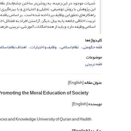
شبهات موجود در این زمینه، به روشن‌تر ساختن چشم‌انداز نظام
این پژوهش با روش توصیفی، تحلیلی و اجتهادی و با بهره‌گیری از
راهکارهای تحقق این وظایف پرداخته شده است. بر اساس یافته‌های
تربیت اخلاقی جامعه یا به بیان دیگر، آراستن افراد به فضائل اخل
اسلامی وظیفه دارد و باید از همه امکانات آموزشی، تربیتی، فره
کلیدواژه‌ها
فقه حکومتی
نظام اسلامی
وظایف و اختیارات
اهداف نظام اسلام
موضوعات
فقه تربیتی
عنوان مقاله
[English]
 Promoting the Moral Education of Society
نویسنده
[English]
nces and Knowledge, University of Quran and Hadith,
چکیده
[English]