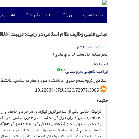
صفحه اصلی
مرور
اطلاعات نشریه
راهنمای ن
مبانی فقهی وظایف نظام اسلامی در زمینه تربیت اخلا
مقالات آماده انتشار
نوع مقاله : پژوهشی (داوری عادی)
نویسنده
ابراهیم شفیعی سروستانی
استادیار گروه فقه و حقوق، دانشکده علوم و معارف اسلامی، دانشگا
10.22034/JRJ.2026.72977.3065
چکیده
تربیت اخلاقی یکی از اساسی‌ترین نیازهای هر فرد و جامعه و 
اهداف بعثت پیامبران قرار گرفته است. بر همین اساس، در قانو
زمینه تربیت و رشد و شکوفایی اخلاقی فرد و جامعه و فراهم‌آو
کسانی با طرح شبهاتی مانند عدم جواز دخالت دولت در حریم خصوص
در زمینه تربیت اخلاقی شهروندان شده‌اند؛ ازاین‌رو، تبیین مبا