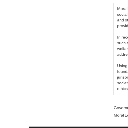
Moral 
social
and ot
provid
In rec
such a
welfar
addres
Using 
founda
jurisp
societ
ethics
Governm
Moral Ed