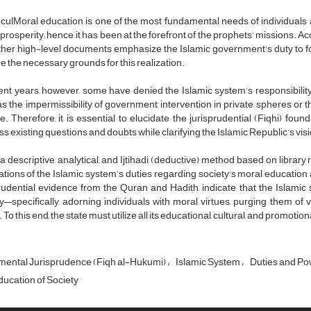
culMoral education is one of the most fundamental needs of individuals a
 prosperity; hence, it has been at the forefront of the prophets' missions. Ac
her high-level documents emphasize the Islamic government's duty to fos
e the necessary grounds for this realization.
ent years, however, some have denied the Islamic system’s responsibility
s the impermissibility of government intervention in private spheres or the
e. Therefore, it is essential to elucidate the jurisprudential (Fiqhi) fou
s existing questions and doubts while clarifying the Islamic Republic’s visio
a descriptive, analytical, and Ijtihadi (deductive) method based on library 
tions of the Islamic system’s duties regarding society's moral education an
rudential evidence from the Quran and Hadith, indicate that the Islamic
y—specifically, adorning individuals with moral virtues, purging them of vic
. To this end, the state must utilize all its educational, cultural, and promotio
ental Jurisprudence (Fiqh al-Hukumi)
Islamic System
Duties and P
ucation of Society