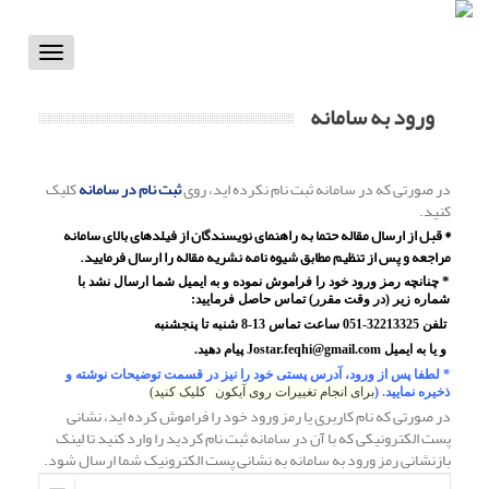
Toggle
vigation
ورود به سامانه
در صورتی که در سامانه ثبت نام نکرده اید، روی
ثبت نام در سامانه
کلیک
کنید.
* قبل از ارسال مقاله حتما به راهنمای نویسندگان از فیلدهای بالای سامانه
مراجعه و پس از تنظیم مطابق شیوه نامه نشریه مقاله را ارسال فرمایید.
*
چنانچه رمز ورود خود را فراموش نموده و به ایمیل شما ارسال نشد با
شماره زیر (در وقت مقرر) تماس حاصل فرمایید:
تلفن 32213325-051 ساعت تماس 13-8 شنبه تا پنجشنبه
و یا به ایمیل
Jostar.feqhi@gmail.com
پیام دهید.
* لطفا پس از ورود، آدرس پستی خود را نیز در قسمت توضیحات نوشته و
ذخیره نمایید. (
برای انجام تغییرات روی آیکون
کلیک کنید)
در صورتی که نام کاربری یا رمز ورود خود را فراموش کرده اید، نشانی
پست الکترونیکی که با آن در سامانه ثبت نام کردید را وارد کنید تا لینک
بازنشانی رمز ورود به سامانه به نشانی پست الکترونیک شما ارسال شود.