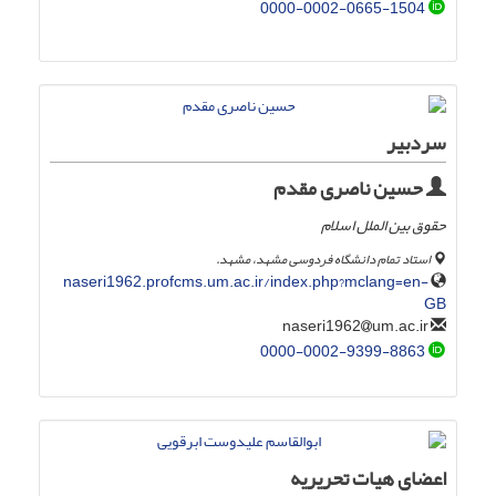
0000-0002-0665-1504
سردبیر
حسین ناصری مقدم
حقوق بین الملل اسلام
استاد تمام دانشگاه فردوسی مشهد، مشهد.
naseri1962.profcms.um.ac.ir/index.php?mclang=en-
GB
um.ac.ir
naseri1962
0000-0002-9399-8863
اعضای هیات تحریریه