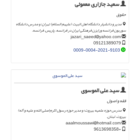
سعید جازاری معموئی
حقوق
مدیر و دانشیار دانشگاه اهل البیت (علیهم السلام) تهران؛ و مدرس دانشگاه
سوربون فرانسه ورایزن فرهنگی ایران در فرانسه، پاریس. فرانسه.
yahoo.com
jazari_saeed
09121389079
0009-0004-2021-9103
سید علی الموسوی
فقه و اصول
مدرس حوزه علمیه بیروت؛ و مدیر حوزه رسول اکرم(صلی الله و علیه و آله)
بیروت. لبنان.
hotmail.com
aaalmoussawi
+9613698358