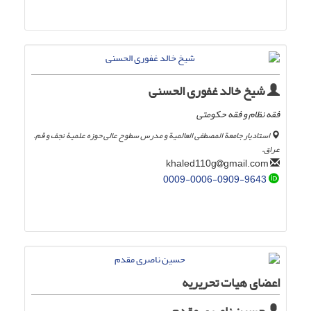
شیخ خالد غفوری الحسنی
فقه نظام و فقه حکومتی
استادیار جامعة المصطفی العالمیة و مدرس سطوح عالی حوزه علمیۀ نجف و قم.
عراق.
gmail.com
khaled110g
0009-0006-0909-9643
اعضای هیات تحریریه