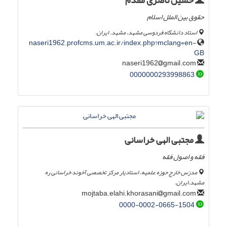
حسین ناصری مقدم
حقوق بین الملل اسلام
استاد دانشگاه فردوسی مشهد، مشهد. ایران.
naseri1962.profcms.um.ac.ir/index.php?mclang=en-
GB
gmail.com
naseri1962
0000000293998863
مجتبی الهی خراسانی
فقه و اصول فقه
مدرّس خارج حوزه علمیه، استادیار مرکز تخصصی آخوند خراسانی ره
مشهد.ایران.
gmail.com
mojtaba.elahi.khorasani
0000-0002-0665-1504