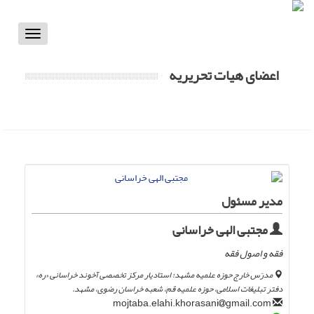
Toggle
vigation
اعضای هیات تحریریه
مدیر مسئول
مجتبی الهی خراسانی
فقه و اصول فقه
مدرّس خارج حوزه علمیه مشهد؛ استادیار مرکز تخصصی آخوند خراسانی «ره»
دفتر تبلیغات اسلامی، حوزه علمیه قم، شعبه خراسان رضوی، مشهد.
gmail.com
mojtaba.elahi.khorasani