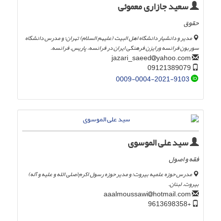
سعید جازاری معموئی
حقوق
مدیر و دانشیار دانشگاه اهل البیت (علیهم السلام) تهران؛ و مدرس دانشگاه
سوربون فرانسه ورایزن فرهنگی ایران در فرانسه، پاریس. فرانسه.
yahoo.com
jazari_saeed
09121389079
0009-0004-2021-9103
سید علی الموسوی
فقه و اصول
مدرس حوزه علمیه بیروت؛ و مدیر حوزه رسول اکرم(صلی الله و علیه و آله)
بیروت. لبنان.
hotmail.com
aaalmoussawi
+9613698358