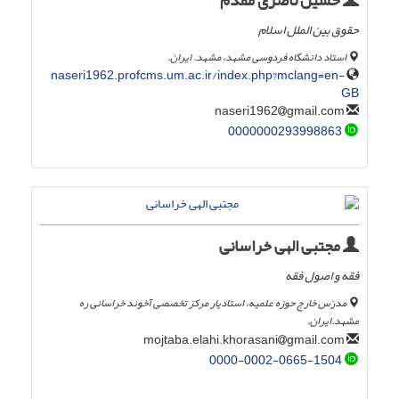
حسین ناصری مقدم
حقوق بین الملل اسلام
استاد دانشگاه فردوسی مشهد، مشهد. ایران.
naseri1962.profcms.um.ac.ir/index.php?mclang=en-
GB
gmail.com
naseri1962
0000000293998863
مجتبی الهی خراسانی
فقه و اصول فقه
مدرّس خارج حوزه علمیه، استادیار مرکز تخصصی آخوند خراسانی ره
مشهد.ایران.
gmail.com
mojtaba.elahi.khorasani
0000-0002-0665-1504