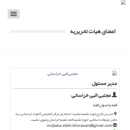
Toggle
vigation
اعضای هیات تحریریه
مدیر مسئول
مجتبی الهی خراسانی
فقه و اصول فقه
مدرّس خارج حوزه علمیه مشهد؛ استادیار مرکز تخصصی آخوند خراسانی «ره»
دفتر تبلیغات اسلامی، حوزه علمیه قم، شعبه خراسان رضوی، مشهد.
gmail.com
mojtaba.elahi.khorasani