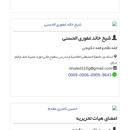
شیخ خالد غفوری الحسنی
فقه نظام و فقه حکومتی
استادیار جامعة المصطفی العالمیة و مدرس سطوح عالی حوزه علمیۀ نجف و قم.
عراق.
gmail.com
khaled110g
0009-0006-0909-9643
اعضای هیات تحریریه