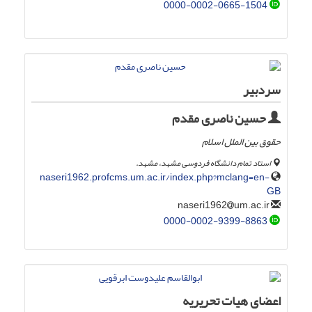
0000-0002-0665-1504
سردبیر
حسین ناصری مقدم
حقوق بین الملل اسلام
استاد تمام دانشگاه فردوسی مشهد، مشهد.
naseri1962.profcms.um.ac.ir/index.php?mclang=en-
GB
um.ac.ir
naseri1962
0000-0002-9399-8863
اعضای هیات تحریریه