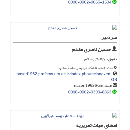
0000-0002-0665-1504
سردبیر
حسین ناصری مقدم
حقوق بین الملل اسلام
استاد تمام دانشگاه فردوسی مشهد، مشهد.
naseri1962.profcms.um.ac.ir/index.php?mclang=en-
GB
um.ac.ir
naseri1962
0000-0002-9399-8863
اعضای هیات تحریریه