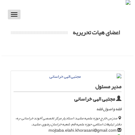
Toggle
vigation
اعضای هیات تحریریه
مدیر مسئول
مجتبی الهی خراسانی
فقه و اصول فقه
مدرّس خارج حوزه علمیه مشهد؛ استادیار مرکز تخصصی آخوند خراسانی «ره»
دفتر تبلیغات اسلامی، حوزه علمیه قم، شعبه خراسان رضوی، مشهد.
gmail.com
mojtaba.elahi.khorasani