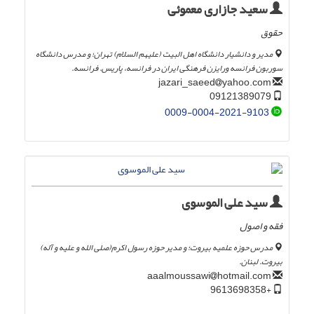
سعید جازاری معموئی
حقوق
مدیر و دانشیار دانشگاه اهل البیت (علیهم السلام) تهران؛ و مدرس دانشگاه
سوربون فرانسه ورایزن فرهنگی ایران در فرانسه، پاریس. فرانسه.
yahoo.com
jazari_saeed
09121389079
0009-0004-2021-9103
سید علی الموسوی
فقه و اصول
مدرس حوزه علمیه بیروت؛ و مدیر حوزه رسول اکرم(صلی الله و علیه و آله)
بیروت. لبنان.
hotmail.com
aaalmoussawi
+9613698358