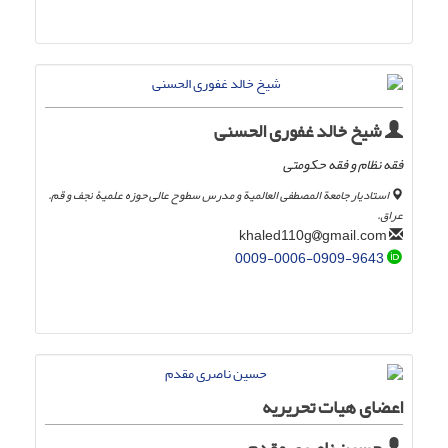
شیخ خالد غفوری الحسنی
فقه نظام و فقه حکومتی
استادیار جامعة المصطفی العالمیة و مدرس سطوح عالی حوزه علمیۀ نجف و قم.
عراق.
gmail.com
khaled110g
0009-0006-0909-9643
اعضای هیات تحریریه