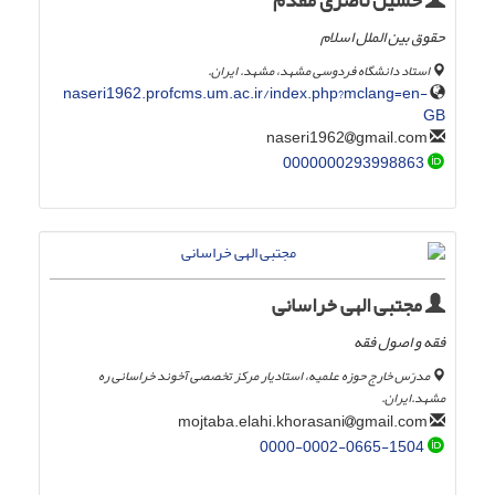
حسین ناصری مقدم
حقوق بین الملل اسلام
استاد دانشگاه فردوسی مشهد، مشهد. ایران.
naseri1962.profcms.um.ac.ir/index.php?mclang=en-
GB
gmail.com
naseri1962
0000000293998863
مجتبی الهی خراسانی
فقه و اصول فقه
مدرّس خارج حوزه علمیه، استادیار مرکز تخصصی آخوند خراسانی ره
مشهد.ایران.
gmail.com
mojtaba.elahi.khorasani
0000-0002-0665-1504