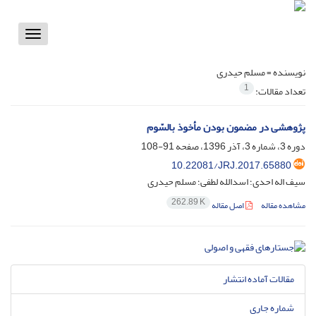
Toggle
vigation
نویسنده =
مسلم حیدری
1
تعداد مقالات:
پژوهشی در مضمون بودن مأخوذ بالسّوم
دوره 3، شماره 3، آذر 1396، صفحه
91-108
10.22081/JRJ.2017.65880
سیف اله احدی؛ اسدالله لطفی؛ مسلم حیدری
262.89 K
مشاهده مقاله
اصل مقاله
مقالات آماده انتشار
شماره جاری