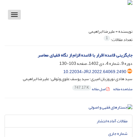
Toggle
vigation
نویسنده =
علیرضا ابراهیمی
1
تعداد مقالات:
جایگزینی قاعده اقرار با قاعده الزام از نگاه فقهای معاصر
دوره 9، شماره 4، دی 1402، صفحه
103-130
10.22034/JRJ.2022.64069.2490
سید هادی نوروزیان امیری؛ سید یوسف علوی وثوقی؛ علیرضا ابراهیمی
747.17 K
مشاهده مقاله
اصل مقاله
مقالات آماده انتشار
شماره جاری