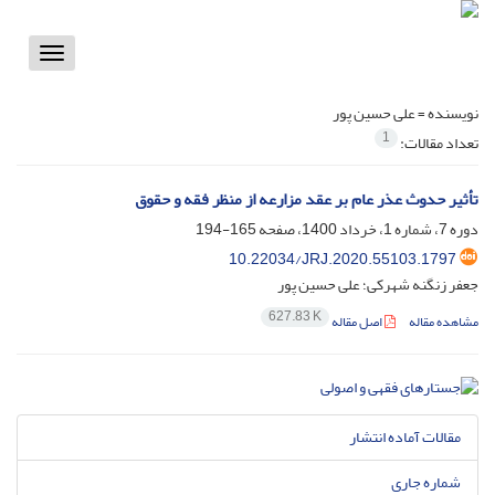
Toggle
vigation
نویسنده =
علی حسین پور
1
تعداد مقالات:
تأثیر حدوث عذر عام بر عقد مزارعه از منظر فقه و حقوق
دوره 7، شماره 1، خرداد 1400، صفحه
165-194
10.22034/JRJ.2020.55103.1797
جعفر زنگنه شهرکی؛ علی حسین پور
627.83 K
مشاهده مقاله
اصل مقاله
مقالات آماده انتشار
شماره جاری