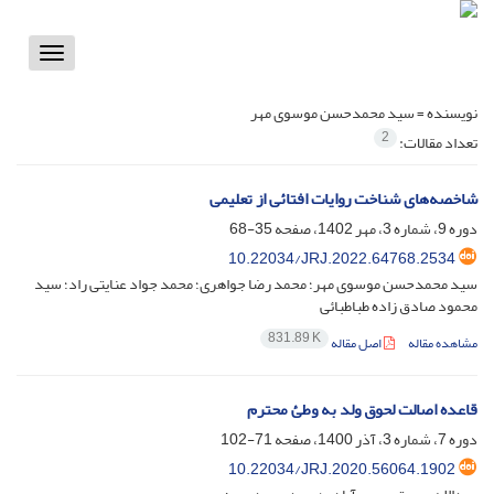
Toggle
vigation
نویسنده =
سید محمدحسن موسوی مهر
2
تعداد مقالات:
شاخصه‌های شناخت روایات افتائی از تعلیمی
دوره 9، شماره 3، مهر 1402، صفحه
35-68
10.22034/JRJ.2022.64768.2534
سید محمدحسن موسوی مهر؛ محمد رضا جواهری؛ محمد جواد عنایتی راد؛ سید
محمود صادق زاده طباطبائی
831.89 K
مشاهده مقاله
اصل مقاله
قاعده اصالت لحوق ولد به وطئ محترم
دوره 7، شماره 3، آذر 1400، صفحه
71-102
10.22034/JRJ.2020.56064.1902