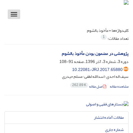
Toggle
vigation
کلیدواژه‌ها =
مأخوذ بالسّوم
1
تعداد مقالات:
پژوهشی در مضمون بودن مأخوذ بالسّوم
دوره 3، شماره 3، آذر 1396، صفحه
91-108
10.22081/JRJ.2017.65880
سیف اله احدی؛ اسدالله لطفی؛ مسلم حیدری
262.89 K
مشاهده مقاله
اصل مقاله
مقالات آماده انتشار
شماره جاری