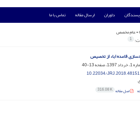
ویسندگان
داوران
ارسال مقاله
تماس با ما
 =
عام مخصص
1
ات:
سازی قاعده اباء از تخصیص
13-40
10.22034/JRJ.2018.48151
ی
316.08 K
ه
اصل مقاله