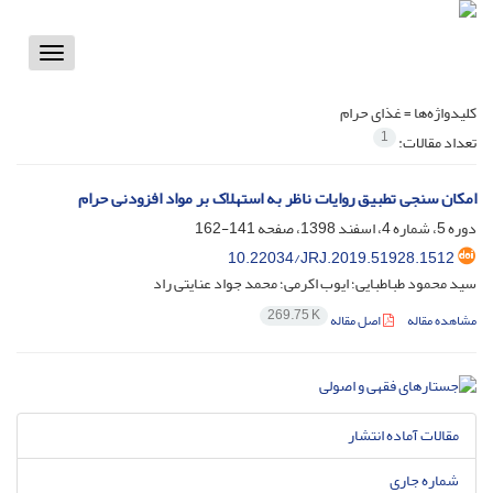
Toggle
vigation
کلیدواژه‌ها =
غذای حرام
1
تعداد مقالات:
امکان سنجی تطبیق روایات ناظر به استهلاک بر مواد افزودنی حرام
دوره 5، شماره 4، اسفند 1398، صفحه
141-162
10.22034/JRJ.2019.51928.1512
سید محمود طباطبایی؛ ایوب اکرمی؛ محمد جواد عنایتی راد
269.75 K
مشاهده مقاله
اصل مقاله
مقالات آماده انتشار
شماره جاری