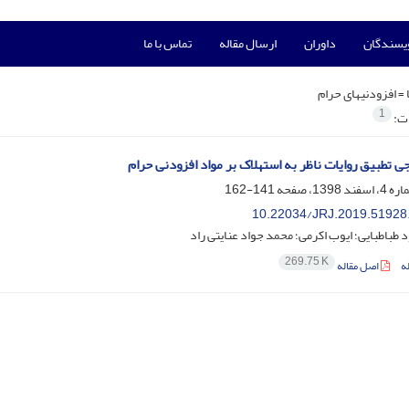
ویسندگان
داوران
ارسال مقاله
تماس با ما
 =
افزودنی­های حرام
1
ات:
ی تطبیق روایات ناظر به استهلاک بر مواد افزودنی حرام
141-162
10.22034/JRJ.2019.51928
طباطبایی؛ ایوب اکرمی؛ محمد جواد عنایتی راد
269.75 K
ه
اصل مقاله