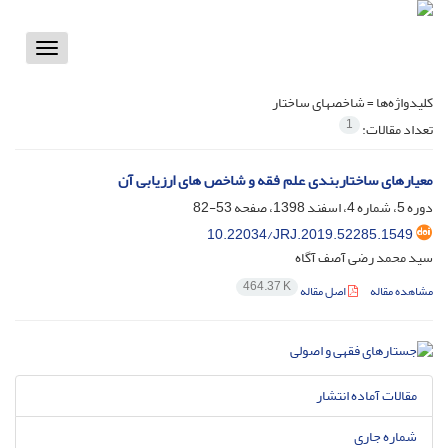
Toggle
vigation
کلیدواژه‌ها =
شاخص­های ساختار
1
تعداد مقالات:
معیارهای ساختاربندی علم فقه و شاخص های ارزیابی آن
دوره 5، شماره 4، اسفند 1398، صفحه
53-82
10.22034/JRJ.2019.52285.1549
سید محمد رضی آصف آگاه
464.37 K
مشاهده مقاله
اصل مقاله
مقالات آماده انتشار
شماره جاری