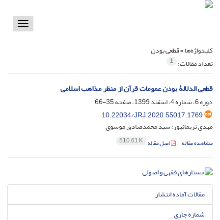
Toggle
vigation
کلیدواژه‌ها =
قطعی بودن
1
تعداد مقالات:
قطعی الدلالۀ بودن عمومات قرآن از منظر مذاهب اسلامی
دوره 6، شماره 4، اسفند 1399، صفحه
35-66
10.22034/JRJ.2020.55017.1769
مهدی نریمانپور؛ سید محمدصادق موسوی
510.61 K
مشاهده مقاله
اصل مقاله
مقالات آماده انتشار
شماره جاری