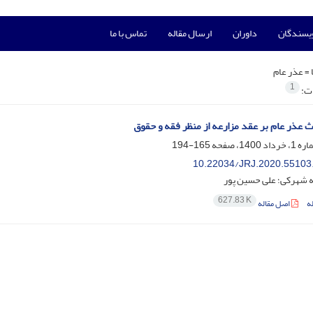
ویسندگان
داوران
ارسال مقاله
تماس با ما
 =
عذر عام
1
ات:
ث عذر عام بر عقد مزارعه از منظر فقه و حقوق
165-194
10.22034/JRJ.2020.55103
ه شهرکی؛ علی حسین پور
627.83 K
ه
اصل مقاله