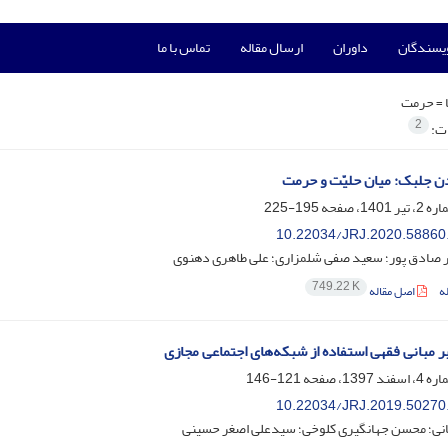
ویسندگان
داوران
ارسال مقاله
تماس با ما
 =
حرمت
2
ات:
 جلبک: میان حلیّت و حرمت
195-225
10.22034/JRJ.2020.58860
 صادق پور؛ سعید صفی شلمزاری؛ علی طاهری دهنوی
749.22 K
ه
اصل مقاله
ر مبانی فقهی استفاده از شبکه‌های اجتماعی مجازی
121-146
10.22034/JRJ.2019.50270
نی؛ محسن جهانگیری کلوخی؛ سیدعلی اصغر حسینی