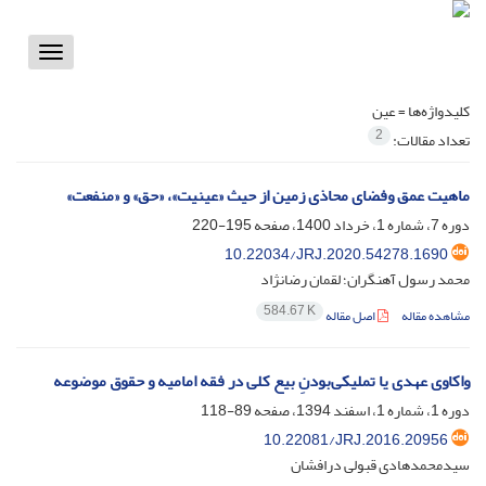
Toggle
vigation
کلیدواژه‌ها =
عین
2
تعداد مقالات:
ماهیت عمق وفضای محاذی زمین از حیث «عینیت»، «حق» و «منفعت»
دوره 7، شماره 1، خرداد 1400، صفحه
195-220
10.22034/JRJ.2020.54278.1690
محمد رسول آهنگران؛ لقمان رضانژاد
584.67 K
مشاهده مقاله
اصل مقاله
واکاوی عهدی یا تملیکی‌بودنِ بیع کلی در فقه امامیه و حقوق موضوعه
دوره 1، شماره 1، اسفند 1394، صفحه
89-118
10.22081/JRJ.2016.20956
سیدمحمدهادی قبولی درافشان