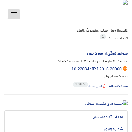
Toggle
vigation
کلیدواژه‌ها =
قیاس منصوصُ العله
1
تعداد مقالات:
ضوابط تعدّی از مورد نص
دوره 2، شماره 1، خرداد 1395، صفحه
57-74
10.22034/JRJ.2016.20960
سعید ضیایی فر
2.38 M
مشاهده مقاله
اصل مقاله
مقالات آماده انتشار
شماره جاری