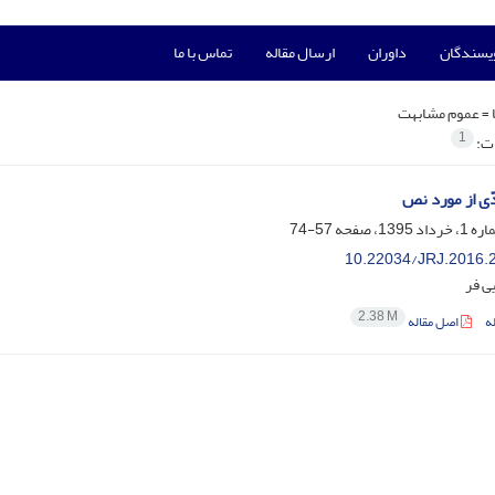
ویسندگان
داوران
ارسال مقاله
تماس با ما
 =
عموم مشابهت
1
ات:
ّی از مورد نص
57-74
10.22034/JRJ.2016.
ی فر
2.38 M
ه
اصل مقاله